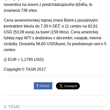
novembra na úrovni z predchádzajúceho týždňa, to
znamená 738 vrtov.
Cena severomorskej ropnej zmesi Brent s januárovým
kontraktom klesla do 7.30 h SEČ o 11 centov na 62,61
USD (53,08 eura) za barel (159 litrov). Cena americkej
ľahkej ropy WTI s dodávkou v decembri, naopak, mierne
vzrástla. Dosiahla 56,60 USD/barel, čo predstavuje rast o 5
centov.
(1 EUR = 1,1795 USD)
Copyright © TASR 2017
Zdieľať
K TÉME