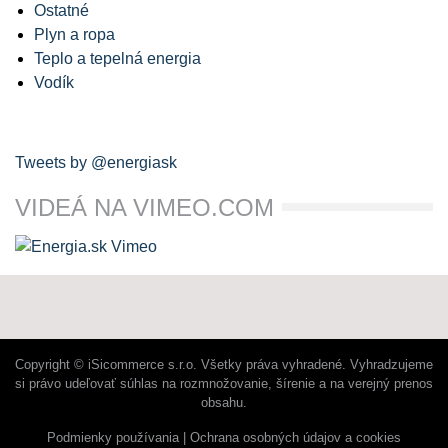
Ostatné
Plyn a ropa
Teplo a tepelná energia
Vodík
Tweets by @energiask
VIDEÁ NA VIMEO.COM
Copyright © iSicommerce s.r.o. Všetky práva vyhradené. Vyhradzujeme
si právo udeľovať súhlas na rozmnožovanie, šírenie a na verejný prenos
obsahu.
Podmienky používania
Ochrana osobných údajov a cookies