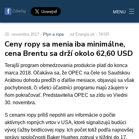
Zdieľaj
MENU
20. novembra 2017
Plyn a ropa
od Energia.sk
TASR
Ceny ropy sa menia iba minimálne,
cena Brentu sa drží okolo 62,60 USD
Terajší program obmedzovania produkcie platí do konca
marca 2018. Očakáva sa, že OPEC na čele so Saudskou
Arábiou dohodu predĺži o ďalšie mesiace, objavujú sa však
pochybnosti, či všetci účastníci programu majú záujem v
ňom pokračovať. Predstavitelia OPEC sa zídu vo Viedni
30. novembra.
S cenami ropy príliš nepohli ani informácie o počte
aktívnych ropných vrtov v USA, ktoré signalizujú budúci
vývoj ťažby bridlicovej ropy. Ich počet totiž podľa najnovšej
správy spoločnosti Baker Hughes zotrval v týždni do 17.