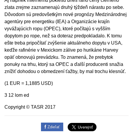
Aj napriek miernemu poklesu dnes ráno ceny čierneho
zlata zrejme zaznamenajú druhý týždeň nárastu po sebe.
Dôvodom sú predovšetkým nové prognózy Medzinárodnej
agentúry pre energetiku (IEA) a Organizácie krajín
vyvážajúcich ropu (OPEC), ktoré počítajú s vyšším
dopytom po rope, než sa doteraz predpokladalo. K tomu
ešte treba pripočítať zvýšenie aktuálneho dopytu v USA,
keďže rafinérie v Mexickom zálive po hurikáne Harvey
opäť obnovujú prevádzku. To znamená, že prebytok
ponuky na trhu, ktorý sa OPEC a ďalší producenti snažia
znížiť dohodou o obmedzení ťažby, by mal trochu klesnúť.
(1 EUR = 1,1885 USD)
3 12 lom ed
Copyright © TASR 2017
Zdieľať