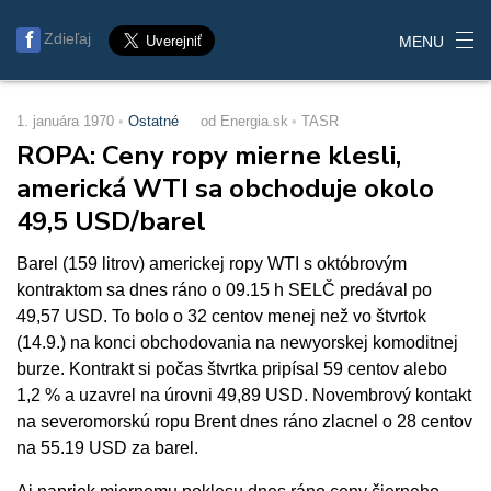
Zdieľaj
MENU
1. januára 1970
Ostatné
od Energia.sk
TASR
ROPA: Ceny ropy mierne klesli,
americká WTI sa obchoduje okolo
49,5 USD/barel
Barel (159 litrov) americkej ropy WTI s októbrovým
kontraktom sa dnes ráno o 09.15 h SELČ predával po
49,57 USD. To bolo o 32 centov menej než vo štvrtok
(14.9.) na konci obchodovania na newyorskej komoditnej
burze. Kontrakt si počas štvrtka pripísal 59 centov alebo
1,2 % a uzavrel na úrovni 49,89 USD. Novembrový kontakt
na severomorskú ropu Brent dnes ráno zlacnel o 28 centov
na 55.19 USD za barel.