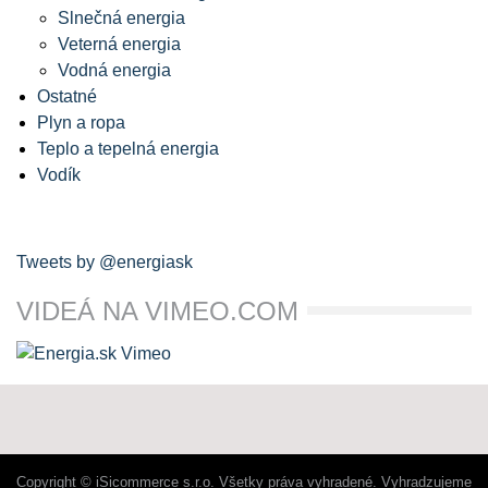
Slnečná energia
Veterná energia
Vodná energia
Ostatné
Plyn a ropa
Teplo a tepelná energia
Vodík
Tweets by @energiask
VIDEÁ NA VIMEO.COM
Copyright © iSicommerce s.r.o. Všetky práva vyhradené. Vyhradzujeme