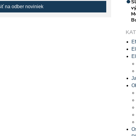
S
siť na odber noviniek
vý
M
B
KA
Ef
El
El
J
O
O