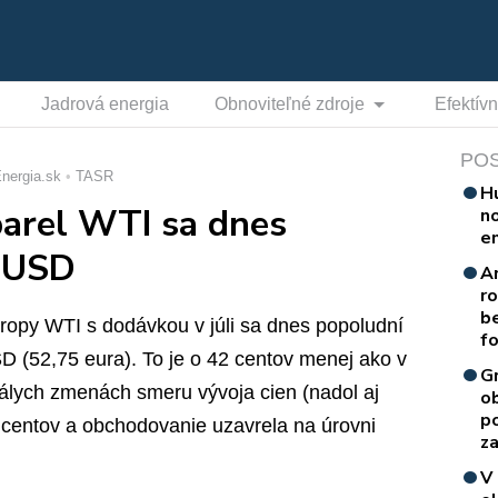
Jadrová energia
Obnoviteľné zdroje
Efektív
PO
nergia.sk
TASR
H
 barel WTI sa dnes
n
e
0 USD
A
r
b
j ropy WTI s dodávkou v júli sa dnes popoludní
f
D (52,75 eura). To je o 42 centov menej ako v
G
álych zmenách smeru vývoja cien (nadol aj
o
p
 centov a obchodovanie uzavrela na úrovni
za
V