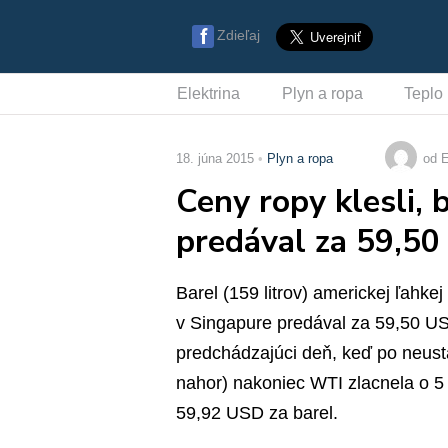
Zdieľaj
Elektrina
Plyn a ropa
Teplo
18. júna 2015
Plyn a ropa
od E
Ceny ropy klesli,
predával za 59,5
Barel (159 litrov) americkej ľahke
v Singapure predával za 59,50 US
predchádzajúci deň, keď po neust
nahor) nakoniec WTI zlacnela o 5
59,92 USD za barel.