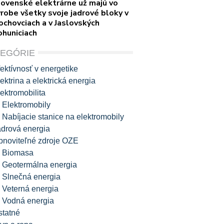
lovenské elektrárne už majú vo
robe všetky svoje jadrové bloky v
ochovciach a v Jaslovských
ohuniciach
TEGÓRIE
ektívnosť v energetike
ektrina a elektrická energia
ektromobilita
Elektromobily
Nabíjacie stanice na elektromobily
adrová energia
bnoviteľné zdroje OZE
Biomasa
Geotermálna energia
Slnečná energia
Veterná energia
Vodná energia
statné