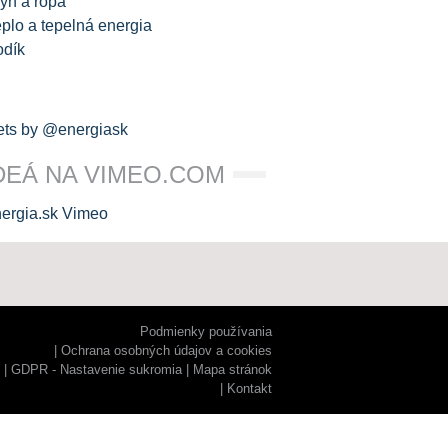
yn a ropa
plo a tepelná energia
odík
ts by @energiask
DEÁ NA VIMEO.COM
Podmienky používania
Ochrana osobných údajov a cookies
GDPR - Nastavenie sukromia
Mapa stránok
Kontakt