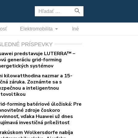
Hľadať:
nosť
Elektromobilita
Iné
SLEDNÉ PRÍSPEVKY
uawei predstavuje LUTERRA™ –
ovú generáciu grid-forming
nergetických systémov
ni kilowatthodina nazmar a 15-
očná záruka. Zoznámte sa s
ezpečnou a inteligentnou
otovoltikou
rid-forming batériové úložiská: Pre
bnoviteľné zdroje čoskoro
ovinnosť, vďaka Huawei už dnes
ujímavá investičná príležitosť
 rakúskom Wolkersdorfe nabíja