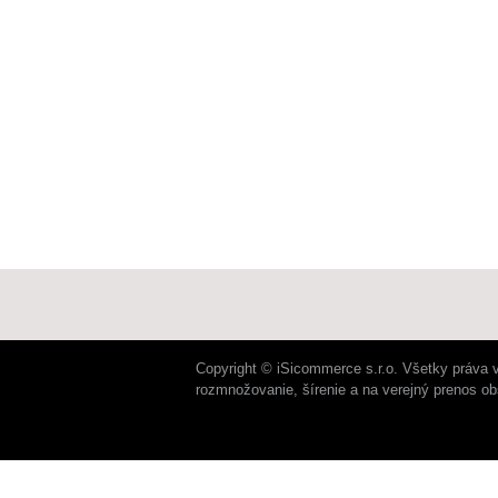
Copyright © iSicommerce s.r.o. Všetky práva 
rozmnožovanie, šírenie a na verejný prenos o