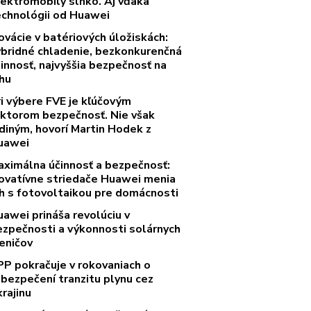
lektromobily slnko. Aj vďaka
echnológii od Huawei
ovácie v batériových úložiskách:
ybridné chladenie, bezkonkurenčná
innosť, najvyššia bezpečnosť na
rhu
ri výbere FVE je kľúčovým
aktorom bezpečnosť. Nie však
diným, hovorí Martin Hodek z
uawei
aximálna účinnosť a bezpečnosť:
novatívne striedače Huawei menia
rh s fotovoltaikou pre domácnosti
uawei prináša revolúciu v
ezpečnosti a výkonnosti solárnych
eničov
PP pokračuje v rokovaniach o
abezpečení tranzitu plynu cez
rajinu