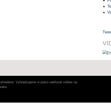
Pl
Te
V
Twee
VI
vyhradené. Vyhradzujeme si právo udeľovať súhlas na
bsahu.