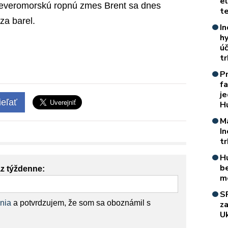
e
severomorskú ropnú zmes Brent sa dnes
t
za barel.
In
h
úč
t
P
f
je
eľať
H
M
I
t
H
b
az týždenne:
m
S
nia
a potvrdzujem, že som sa oboznámil s
z
Uk