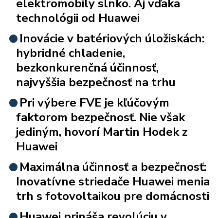
elektromobily slnko. Aj vďaka
technológii od Huawei
Inovácie v batériových úložiskách:
hybridné chladenie,
bezkonkurenčná účinnosť,
najvyššia bezpečnosť na trhu
Pri výbere FVE je kľúčovým
faktorom bezpečnosť. Nie však
jediným, hovorí Martin Hodek z
Huawei
Maximálna účinnosť a bezpečnosť:
Inovatívne striedače Huawei menia
trh s fotovoltaikou pre domácnosti
Huawei prináša revolúciu v