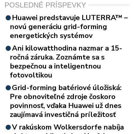
POSLEDNÉ PRÍSPEVKY
Huawei predstavuje LUTERRA™ –
novú generáciu grid-forming
energetických systémov
Ani kilowatthodina nazmar a 15-
ročná záruka. Zoznámte sa s
bezpečnou a inteligentnou
fotovoltikou
Grid-forming batériové úložiská:
Pre obnoviteľné zdroje čoskoro
povinnosť, vďaka Huawei už dnes
zaujímavá investičná príležitosť
V rakúskom Wolkersdorfe nabíja