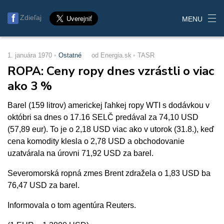
Zdieľaj
MENU
1. januára 1970
Ostatné
od Energia.sk
TASR
ROPA: Ceny ropy dnes vzrástli o viac
ako 3 %
Barel (159 litrov) americkej ľahkej ropy WTI s dodávkou v
októbri sa dnes o 17.16 SELČ predával za 74,10 USD
(57,89 eur). To je o 2,18 USD viac ako v utorok (31.8.), keď
cena komodity klesla o 2,78 USD a obchodovanie
uzatvárala na úrovni 71,92 USD za barel.
Severomorská ropná zmes Brent zdražela o 1,83 USD ba
76,47 USD za barel.
Informovala o tom agentúra Reuters.