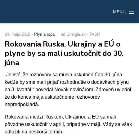
MENU
24. mája 2015
Plyn a ropa
od Energia.sk
TASR
Rokovania Ruska, Ukrajiny a EÚ o
plyne by sa mali uskutočniť do 30.
júna
„Je isté, že rozhovory sa musia uskutočniť do 30. júna,
keďže by sme mali prijať rozhodnutie o dodávkach plynu
na 3. kvartál,“ povedal Novak novinárom. Zároveň uviedol,
že do konca mája uskutočnenie rozhovorov
nepredpokladá.
Rokovania medzi Ruskom, Ukrajinou a EÚ sa mali
pôvodne uskutočniť v apríli, prípadne v máji. Vždy sa však
odložili na neskorší termín.