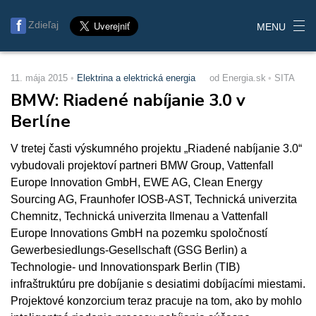
Zdieľaj
MENU
11. mája 2015
Elektrina a elektrická energia
od Energia.sk
SITA
BMW: Riadené nabíjanie 3.0 v
Berlíne
V tretej časti výskumného projektu „Riadené nabíjanie 3.0“
vybudovali projektoví partneri BMW Group, Vattenfall
Europe Innovation GmbH, EWE AG, Clean Energy
Sourcing AG, Fraunhofer IOSB-AST, Technická univerzita
Chemnitz, Technická univerzita Ilmenau a Vattenfall
Europe Innovations GmbH na pozemku spoločností
Gewerbesiedlungs-Gesellschaft (GSG Berlin) a
Technologie- und Innovationspark Berlin (TIB)
infraštruktúru pre dobíjanie s desiatimi dobíjacími miestami.
Projektové konzorcium teraz pracuje na tom, ako by mohlo