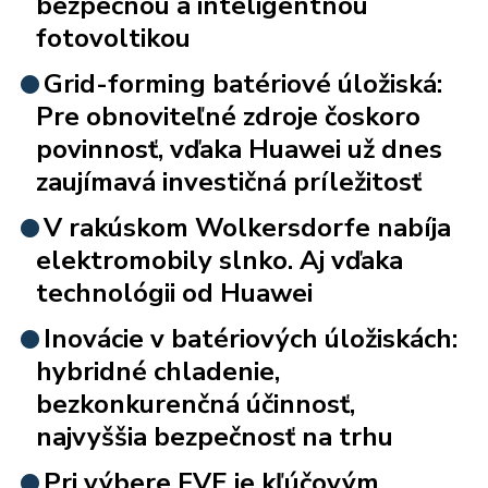
bezpečnou a inteligentnou
fotovoltikou
Grid-forming batériové úložiská:
Pre obnoviteľné zdroje čoskoro
povinnosť, vďaka Huawei už dnes
zaujímavá investičná príležitosť
V rakúskom Wolkersdorfe nabíja
elektromobily slnko. Aj vďaka
technológii od Huawei
Inovácie v batériových úložiskách:
hybridné chladenie,
bezkonkurenčná účinnosť,
najvyššia bezpečnosť na trhu
Pri výbere FVE je kľúčovým