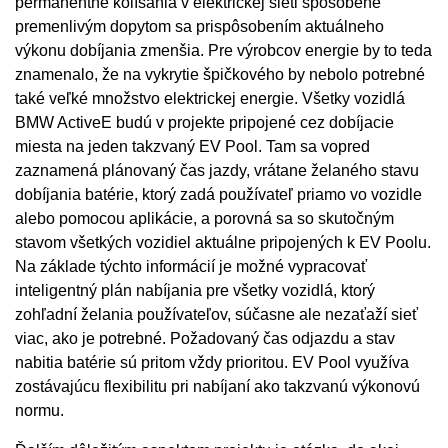
permanentné kolísania v elektrickej sieti spôsobené
premenlivým dopytom sa prispôsobením aktuálneho
výkonu dobíjania zmenšia. Pre výrobcov energie by to teda
znamenalo, že na vykrytie špičkového by nebolo potrebné
také veľké množstvo elektrickej energie. Všetky vozidlá
BMW ActiveE budú v projekte pripojené cez dobíjacie
miesta na jeden takzvaný EV Pool. Tam sa vopred
zaznamená plánovaný čas jazdy, vrátane želaného stavu
dobíjania batérie, ktorý zadá používateľ priamo vo vozidle
alebo pomocou aplikácie, a porovná sa so skutočným
stavom všetkých vozidiel aktuálne pripojených k EV Poolu.
Na základe týchto informácií je možné vypracovať
inteligentný plán nabíjania pre všetky vozidlá, ktorý
zohľadní želania používateľov, súčasne ale nezaťaží sieť
viac, ako je potrebné. Požadovaný čas odjazdu a stav
nabitia batérie sú pritom vždy prioritou. EV Pool využíva
zostávajúcu flexibilitu pri nabíjaní ako takzvanú výkonovú
normu.