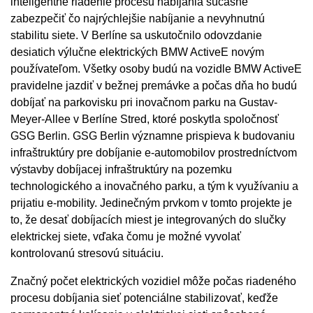
inteligentné riadenie procesu nabíjania súčasne
zabezpečiť čo najrýchlejšie nabíjanie a nevyhnutnú
stabilitu siete. V Berlíne sa uskutočnilo odovzdanie
desiatich výlučne elektrických BMW ActiveE novým
používateľom. Všetky osoby budú na vozidle BMW ActiveE
pravidelne jazdiť v bežnej premávke a počas dňa ho budú
dobíjať na parkovisku pri inovačnom parku na Gustav-
Meyer-Allee v Berlíne Stred, ktoré poskytla spoločnosť
GSG Berlin. GSG Berlin významne prispieva k budovaniu
infraštruktúry pre dobíjanie e-automobilov prostredníctvom
výstavby dobíjacej infraštruktúry na pozemku
technologického a inovačného parku, a tým k využívaniu a
prijatiu e-mobility. Jedinečným prvkom v tomto projekte je
to, že desať dobíjacích miest je integrovaných do slučky
elektrickej siete, vďaka čomu je možné vyvolať
kontrolovanú stresovú situáciu.
Značný počet elektrických vozidiel môže počas riadeného
procesu dobíjania sieť potenciálne stabilizovať, keďže