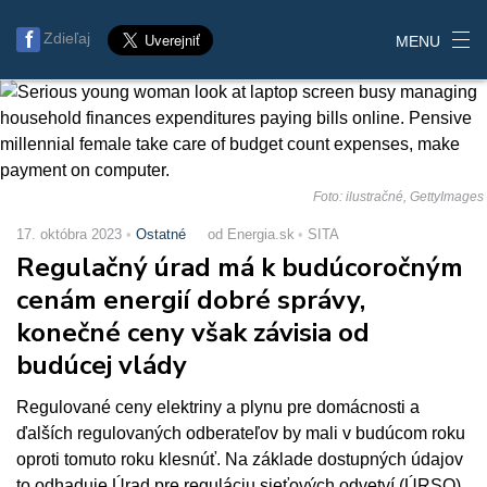
Zdieľaj
MENU
Foto: ilustračné, GettyImages
17. októbra 2023
Ostatné
od Energia.sk
SITA
Regulačný úrad má k budúcoročným
cenám energií dobré správy,
konečné ceny však závisia od
budúcej vlády
Regulované ceny elektriny a plynu pre domácnosti a
ďalších regulovaných odberateľov by mali v budúcom roku
oproti tomuto roku klesnúť. Na základe dostupných údajov
to odhaduje Úrad pre reguláciu sieťových odvetví (ÚRSO).