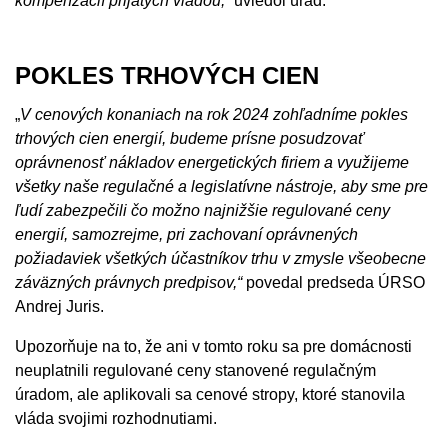
kompenzácií prijatých vládou,“
uviedol úrad.
POKLES TRHOVÝCH CIEN
„
V cenových konaniach na rok 2024 zohľadníme pokles
trhových cien energií, budeme prísne posudzovať
oprávnenosť nákladov energetických firiem a využijeme
všetky naše regulačné a legislatívne nástroje, aby sme pre
ľudí zabezpečili čo možno najnižšie regulované ceny
energií, samozrejme, pri zachovaní oprávnených
požiadaviek všetkých účastníkov trhu v zmysle všeobecne
záväzných právnych predpisov,“
povedal predseda ÚRSO
Andrej Juris.
Upozorňuje na to, že ani v tomto roku sa pre domácnosti
neuplatnili regulované ceny stanovené regulačným
úradom, ale aplikovali sa cenové stropy, ktoré stanovila
vláda svojimi rozhodnutiami.