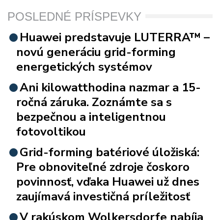
POSLEDNÉ PRÍSPEVKY
Huawei predstavuje LUTERRA™ –
novú generáciu grid-forming
energetických systémov
Ani kilowatthodina nazmar a 15-
ročná záruka. Zoznámte sa s
bezpečnou a inteligentnou
fotovoltikou
Grid-forming batériové úložiská:
Pre obnoviteľné zdroje čoskoro
povinnosť, vďaka Huawei už dnes
zaujímavá investičná príležitosť
V rakúskom Wolkersdorfe nabíja