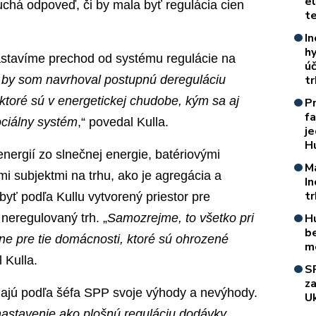
e
chá odpoveď, či by mala byť regulácia cien
t
In
h
nastavíme prechod od systému regulácie na
úč
 by som navrhoval postupnú dereguláciu
t
ktoré sú v energetickej chudobe, kým sa aj
P
f
ociálny systém
,“ povedal Kulla.
je
H
nergií zo slnečnej energie, batériovými
M
i subjektmi na trhu, ako je agregácia a
I
t
byť podľa Kullu vytvorený priestor pre
e neregulovaný trh. „
Samozrejme, to všetko pri
H
b
ne pre tie domácnosti, ktoré sú ohrozené
m
l Kulla.
S
z
ajú podľa šéfa SPP svoje výhody a nevýhody.
Uk
 nastavenie ako plošnú reguláciu dodávky