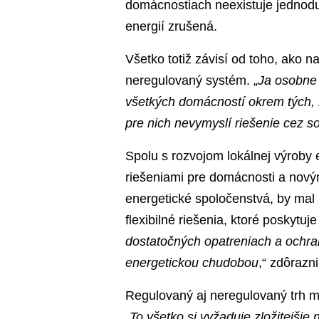
domácnostiach neexistuje jednodu
energií zrušená.
Všetko totiž závisí od toho, ako 
neregulovaný systém. „
Ja osobne
všetkých domácností okrem tých, 
pre nich nevymyslí riešenie cez s
Spolu s rozvojom lokálnej výroby e
riešeniami pre domácnosti a novým
energetické spoločenstvá, by mal 
flexibilné riešenia, ktoré poskytuj
dostatočných opatreniach a ochra
energetickou chudobou
,“ zdôrazni
Regulovaný aj neregulovaný trh m
„
To všetko si vyžaduje zložitejšie