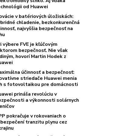
lektromobily slnko. Aj vďaka
echnológii od Huawei
ovácie v batériových úložiskách:
ybridné chladenie, bezkonkurenčná
innosť, najvyššia bezpečnosť na
rhu
ri výbere FVE je kľúčovým
aktorom bezpečnosť. Nie však
diným, hovorí Martin Hodek z
uawei
aximálna účinnosť a bezpečnosť:
novatívne striedače Huawei menia
rh s fotovoltaikou pre domácnosti
uawei prináša revolúciu v
ezpečnosti a výkonnosti solárnych
eničov
PP pokračuje v rokovaniach o
abezpečení tranzitu plynu cez
rajinu