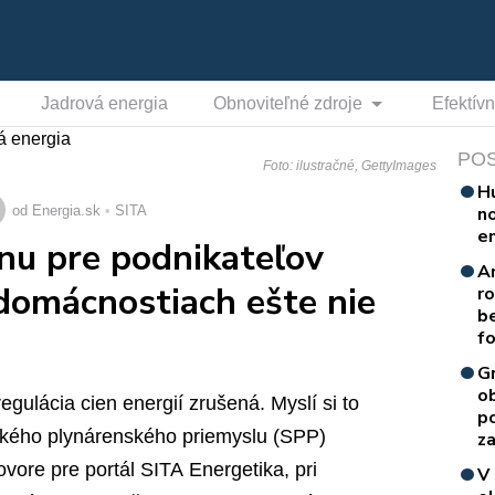
Jadrová energia
Obnoviteľné zdroje
Efektív
PO
Foto: ilustračné, GettyImages
H
n
od Energia.sk
SITA
e
ynu pre podnikateľov
A
 domácnostiach ešte nie
r
b
f
G
o
egulácia cien energií zrušená. Myslí si to
p
kého plynárenského priemyslu (SPP)
za
hovore pre portál SITA
Energetika
, pri
V