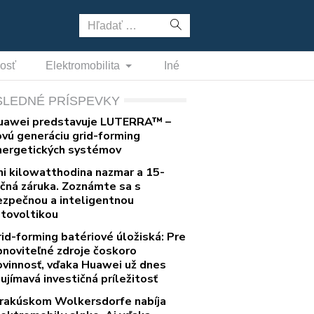
Hľadať:
nosť
Elektromobilita
Iné
SLEDNÉ PRÍSPEVKY
uawei predstavuje LUTERRA™ –
ovú generáciu grid-forming
nergetických systémov
ni kilowatthodina nazmar a 15-
očná záruka. Zoznámte sa s
ezpečnou a inteligentnou
otovoltikou
rid-forming batériové úložiská: Pre
bnoviteľné zdroje čoskoro
ovinnosť, vďaka Huawei už dnes
ujímavá investičná príležitosť
 rakúskom Wolkersdorfe nabíja