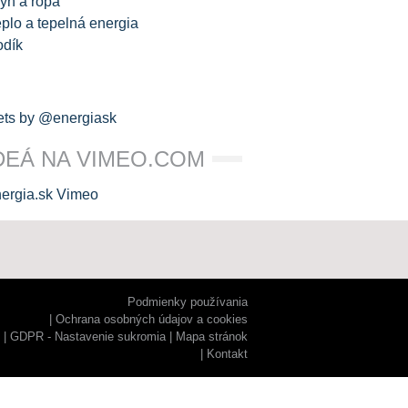
yn a ropa
plo a tepelná energia
odík
ts by @energiask
DEÁ NA VIMEO.COM
Podmienky používania
Ochrana osobných údajov a cookies
GDPR - Nastavenie sukromia
Mapa stránok
Kontakt