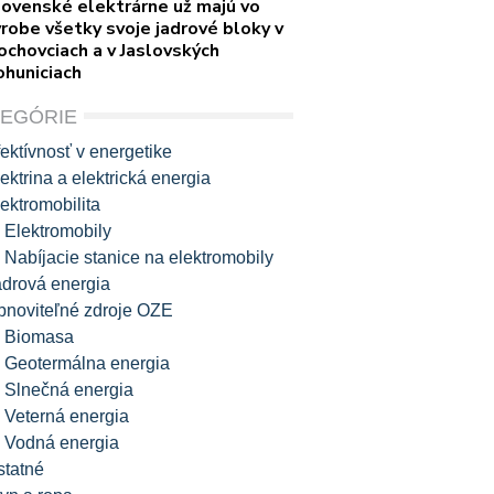
lovenské elektrárne už majú vo
robe všetky svoje jadrové bloky v
ochovciach a v Jaslovských
ohuniciach
TEGÓRIE
ektívnosť v energetike
ektrina a elektrická energia
ektromobilita
Elektromobily
Nabíjacie stanice na elektromobily
adrová energia
bnoviteľné zdroje OZE
Biomasa
Geotermálna energia
Slnečná energia
Veterná energia
Vodná energia
statné