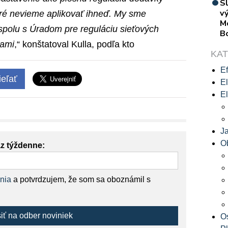
S
vý
toré nevieme aplikovať ihneď. My sme
M
spolu s Úradom pre reguláciu sieťových
B
vami
,“ konštatoval Kulla, podľa kto
KA
Ef
eľať
El
El
J
O
az týždenne:
nia
a potvrdzujem, že som sa oboznámil s
siť na odber noviniek
O