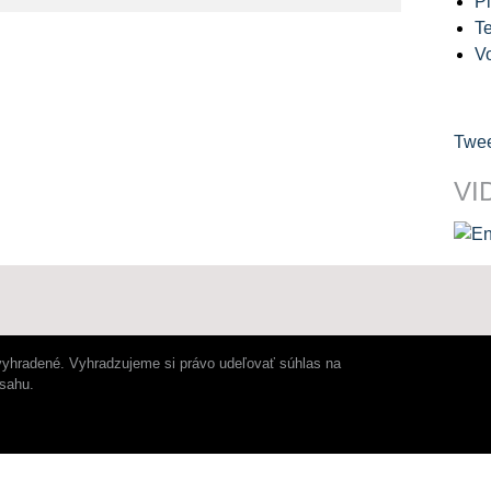
Pl
Te
V
Twee
VI
vyhradené. Vyhradzujeme si právo udeľovať súhlas na
bsahu.