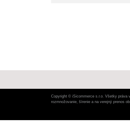
Copyright © iSicommerce s.r.o. Všetky práva 
rozmnožovanie, šírenie a na verejný prenos o