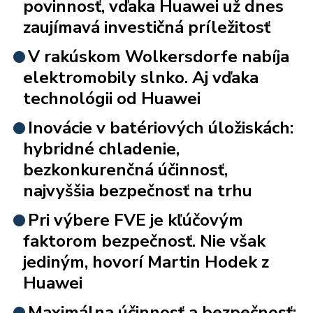
povinnosť, vďaka Huawei už dnes
zaujímavá investičná príležitosť
V rakúskom Wolkersdorfe nabíja
elektromobily slnko. Aj vďaka
technológii od Huawei
Inovácie v batériových úložiskách:
hybridné chladenie,
bezkonkurenčná účinnosť,
najvyššia bezpečnosť na trhu
Pri výbere FVE je kľúčovým
faktorom bezpečnosť. Nie však
jediným, hovorí Martin Hodek z
Huawei
Maximálna účinnosť a bezpečnosť: