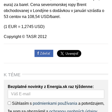
eura) za barel. Cena severomorskej ropy Brent
obchodovanej v Londýne s dodávkou v januári vzrástla o
53 centov na 108,54 USD/barel.
(1 EUR = 1,2745 USD)
Copyright © TASR 2012
Zdieľať
K TÉME
Bezplatné novinky z Energia.sk raz týždenne:
Súhlasím s
podmienkami používania
a potvrdzujem,
že som sa oboznámil s
ochranou osobných údajov