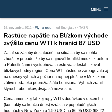
MENU
16. novembra 2012
Plyn a ropa
od Energia.sk
TASR
Rastúce napätie na Blízkom východe
zvýšilo cenu WTI k hranici 87 USD
Zatiaľ sú zásoby dostatočné, no situácia by sa mohla
zhoršiť v prípade, že by sa najnovší konflikt medzi Izraelom
a Palestínčanmi vystupňoval a ešte viac destabilizoval
blízkovýchodný región. Cena WTI následne zareagovala aj
na dnešný výbuch a požiar na ropnej plošine v Mexickom
zálive neďaleko pobrežia štátu Louisiana. Výbuch zranil
štyroch robotníkov, dvaja sú nezvestní.
Cena americkej ľahkej ropy WTI s dodávkou v decembri
(kontrakty sa končia dnes) vzrástla v popoludňajších
hodinách v New Yorku o 1,50 USD na 86,95 USD (68,22