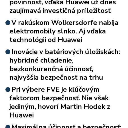
povinnosť, vďaka Huawei už dnes
zaujímavá investičná príležitosť
V rakúskom Wolkersdorfe nabíja
elektromobily slnko. Aj vďaka
technológii od Huawei
Inovácie v batériových úložiskách:
hybridné chladenie,
bezkonkurenčná účinnosť,
najvyššia bezpečnosť na trhu
Pri výbere FVE je kľúčovým
faktorom bezpečnosť. Nie však
jediným, hovorí Martin Hodek z
Huawei
Maximálna účinnosť a bezpečnosť: