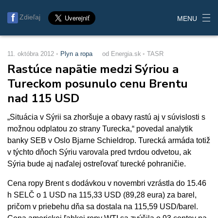
Zdieľaj
MENU
11. októbra 2012
Plyn a ropa
od Energia.sk
TASR
Rastúce napätie medzi Sýriou a
Tureckom posunulo cenu Brentu
nad 115 USD
„Situácia v Sýrii sa zhoršuje a obavy rastú aj v súvislosti s
možnou odplatou zo strany Turecka,“ povedal analytik
banky SEB v Oslo Bjarne Schieldrop. Turecká armáda totiž
v týchto dňoch Sýriu varovala pred tvrdou odvetou, ak
Sýria bude aj naďalej ostreľovať turecké pohraničie.
Cena ropy Brent s dodávkou v novembri vzrástla do 15.46
h SELČ o 1 USD na 115,33 USD (89,28 eura) za barel,
pričom v priebehu dňa sa dostala na 115,59 USD/barel.