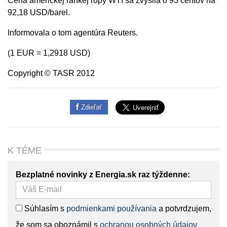
Cena americkej ľahkej ropy WTI sa zvýšila o 93 centov na
92,18 USD/barel.
Informovala o tom agentúra Reuters.
(1 EUR = 1,2918 USD)
Copyright © TASR 2012
Zdieľať
K TÉME
Bezplatné novinky z Energia.sk raz týždenne:
Súhlasím s
podmienkami používania
a potvrdzujem,
že som sa oboznámil s
ochranou osobných údajov