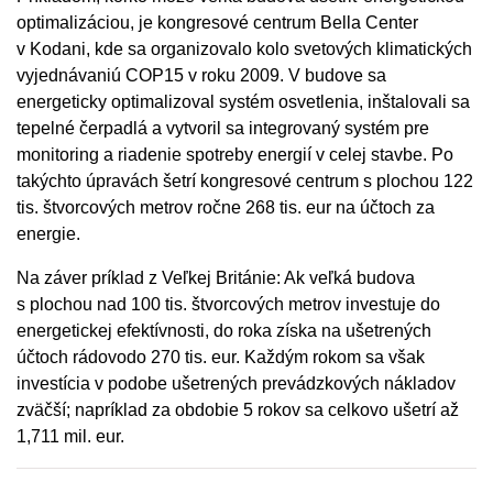
optimalizáciou, je kongresové centrum Bella Center
v Kodani, kde sa organizovalo kolo svetových klimatických
vyjednávaniú COP15 v roku 2009. V budove sa
energeticky optimalizoval systém osvetlenia, inštalovali sa
tepelné čerpadlá a vytvoril sa integrovaný systém pre
monitoring a riadenie spotreby energií v celej stavbe. Po
takýchto úpravách šetrí kongresové centrum s plochou 122
tis. štvorcových metrov ročne 268 tis. eur na účtoch za
energie.
Na záver príklad z Veľkej Británie: Ak veľká budova
s plochou nad 100 tis. štvorcových metrov investuje do
energetickej efektívnosti, do roka získa na ušetrených
účtoch rádovodo 270 tis. eur. Každým rokom sa však
investícia v podobe ušetrených prevádzkových nákladov
zväčší; napríklad za obdobie 5 rokov sa celkovo ušetrí až
1,711 mil. eur.