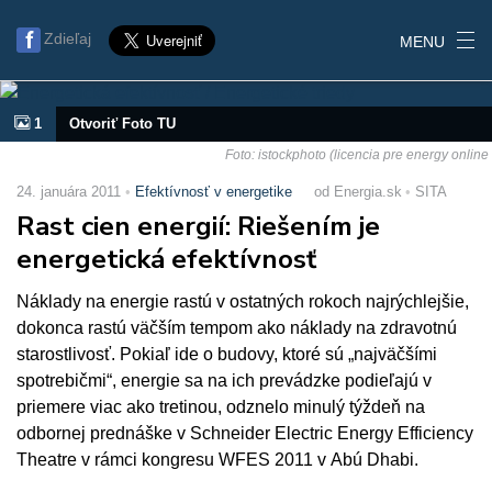
Zdieľaj
MENU
1
Otvoriť Foto TU
Foto: istockphoto (licencia pre energy online
24. januára 2011
Efektívnosť v energetike
od Energia.sk
SITA
Rast cien energií: Riešením je
energetická efektívnosť
Náklady na energie rastú v ostatných rokoch najrýchlejšie,
dokonca rastú väčším tempom ako náklady na zdravotnú
starostlivosť. Pokiaľ ide o budovy, ktoré sú „najväčšími
spotrebičmi“, energie sa na ich prevádzke podieľajú v
priemere viac ako tretinou, odznelo minulý týždeň na
odbornej prednáške v Schneider Electric Energy Efficiency
Theatre v rámci kongresu WFES 2011 v Abú Dhabi.