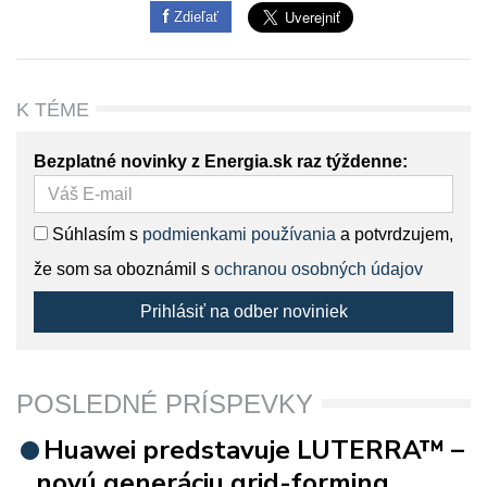
Zdieľať
K TÉME
Bezplatné novinky z Energia.sk raz týždenne:
Súhlasím s
podmienkami používania
a potvrdzujem,
že som sa oboznámil s
ochranou osobných údajov
Prihlásiť na odber noviniek
POSLEDNÉ PRÍSPEVKY
Huawei predstavuje LUTERRA™ –
novú generáciu grid-forming