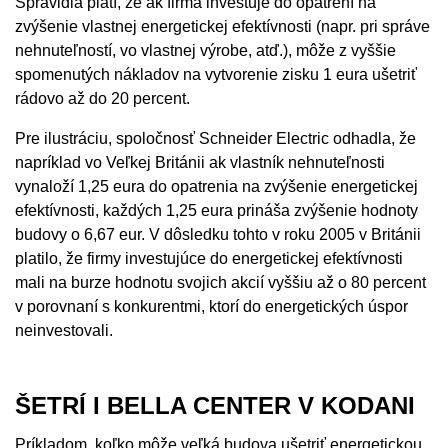
Spravidla platí, že ak firma investuje do opatrení na
zvýšenie vlastnej energetickej efektívnosti (napr. pri správe
nehnuteľností, vo vlastnej výrobe, atď.), môže z vyššie
spomenutých nákladov na vytvorenie zisku 1 eura ušetriť
rádovo až do 20 percent.
Pre ilustráciu, spoločnosť Schneider Electric odhadla, že
napríklad vo Veľkej Británii ak vlastník nehnuteľnosti
vynaloží 1,25 eura do opatrenia na zvýšenie energetickej
efektívnosti, každých 1,25 eura prináša zvýšenie hodnoty
budovy o 6,67 eur. V dôsledku tohto v roku 2005 v Británii
platilo, že firmy investujúce do energetickej efektívnosti
mali na burze hodnotu svojich akcií vyššiu až o 80 percent
v porovnaní s konkurentmi, ktorí do energetických úspor
neinvestovali.
ŠETRÍ I BELLA CENTER V KODANI
Príkladom, koľko môže veľká budova ušetriť energetickou