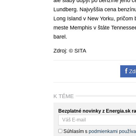
ale slabý dopyt po benzíne jeho ce
Lundberg. Najvyššia cena benzínu
Long Island v New Yorku, pričom b
meste Memphis v štáte Tennessee 
barel.
Zdroj: © SITA
Zdi
K TÉME
Bezplatné novinky z Energia.sk r
Súhlasím s
podmienkami používa