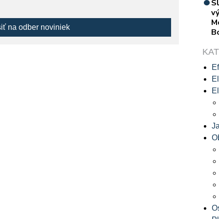
S
vý
M
siť na odber noviniek
B
KA
Ef
El
El
J
O
O