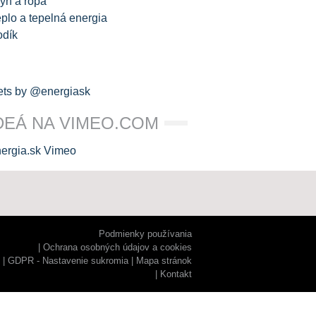
yn a ropa
plo a tepelná energia
odík
ts by @energiask
DEÁ NA VIMEO.COM
Podmienky používania
Ochrana osobných údajov a cookies
GDPR - Nastavenie sukromia
Mapa stránok
Kontakt