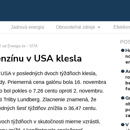
Jadrová energia
Obnoviteľné zdroje
Efektív
PO
od Energia.sk
SITA
H
nzínu v USA klesla
n
e
A
 USA v posledných dvoch týždňoch klesla,
r
ndy. Priemerná cena galónu bola 16. novembra
b
f
o bol pokles o 7,26 centu oproti 2. novembru.
G
ti Trilby Lundberg. Zlacnenie znamená, že
o
edných šesť týždňov znížila o 36,47 centu.
p
za
ch týždňoch v skutočnosti mierne vzrástli,
V