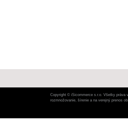
Copyright © iSicommerce s.r.o. Všetky práva 
rozmnožovanie, šírenie a na verejný prenos o