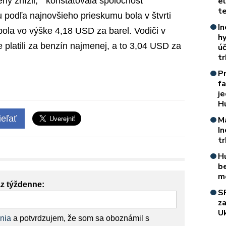
ny znížil, “ konštatovala spoločnosť
e
t
 podľa najnovšieho prieskumu bola v štvrti
In
ola vo výške 4,18 USD za barel. Vodiči v
h
platili za benzín najmenej, a to 3,04 USD za
úč
t
P
f
je
H
eľať
M
I
t
H
b
m
az týždenne:
S
z
Uk
nia
a potvrdzujem, že som sa oboznámil s