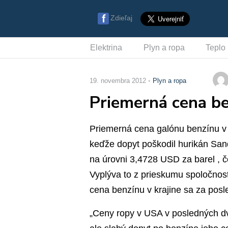
Zdieľaj
Elektrina
Plyn a ropa
Teplo
19. novembra 2012
Plyn a ropa
Priemerná cena be
Priemerná cena galónu benzínu v
keďže dopyt poškodil hurikán Sa
na úrovni 3,4728 USD za barel , č
Vyplýva to z prieskumu spoločnos
cena benzínu v krajine sa za posl
„Ceny ropy v USA v posledných dvo