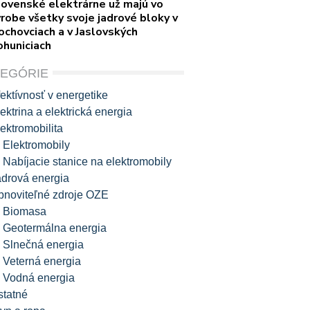
lovenské elektrárne už majú vo
robe všetky svoje jadrové bloky v
ochovciach a v Jaslovských
ohuniciach
TEGÓRIE
ektívnosť v energetike
ektrina a elektrická energia
ektromobilita
Elektromobily
Nabíjacie stanice na elektromobily
adrová energia
bnoviteľné zdroje OZE
Biomasa
Geotermálna energia
Slnečná energia
Veterná energia
Vodná energia
statné