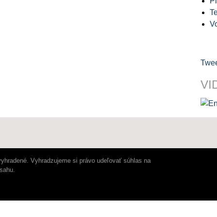
Pl
Te
V
Twee
VI
vyhradené. Vyhradzujeme si právo udeľovať súhlas na
bsahu.