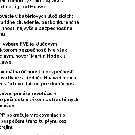
lektromobily slnko. Aj vďaka
echnológii od Huawei
ovácie v batériových úložiskách:
ybridné chladenie, bezkonkurenčná
innosť, najvyššia bezpečnosť na
rhu
ri výbere FVE je kľúčovým
aktorom bezpečnosť. Nie však
diným, hovorí Martin Hodek z
uawei
aximálna účinnosť a bezpečnosť:
novatívne striedače Huawei menia
rh s fotovoltaikou pre domácnosti
uawei prináša revolúciu v
ezpečnosti a výkonnosti solárnych
eničov
PP pokračuje v rokovaniach o
abezpečení tranzitu plynu cez
rajinu