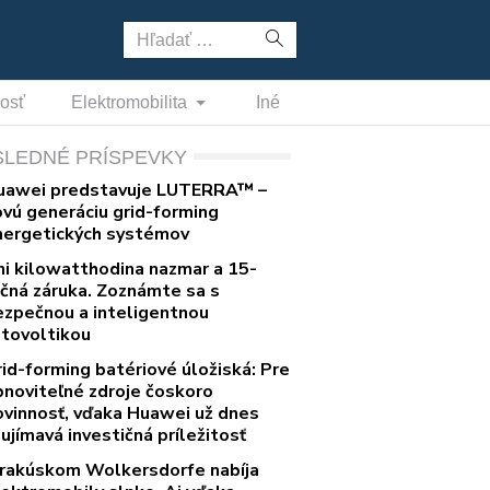
Hľadať:
nosť
Elektromobilita
Iné
SLEDNÉ PRÍSPEVKY
uawei predstavuje LUTERRA™ –
ovú generáciu grid-forming
nergetických systémov
ni kilowatthodina nazmar a 15-
očná záruka. Zoznámte sa s
ezpečnou a inteligentnou
otovoltikou
rid-forming batériové úložiská: Pre
bnoviteľné zdroje čoskoro
ovinnosť, vďaka Huawei už dnes
ujímavá investičná príležitosť
 rakúskom Wolkersdorfe nabíja