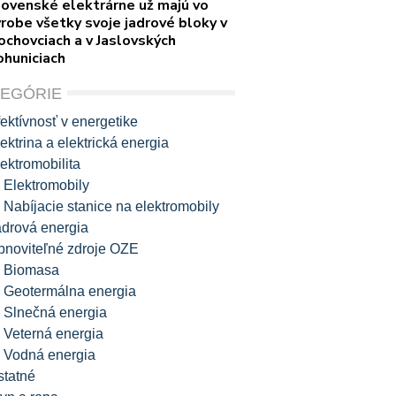
lovenské elektrárne už majú vo
robe všetky svoje jadrové bloky v
ochovciach a v Jaslovských
ohuniciach
TEGÓRIE
ektívnosť v energetike
ektrina a elektrická energia
ektromobilita
Elektromobily
Nabíjacie stanice na elektromobily
adrová energia
bnoviteľné zdroje OZE
Biomasa
Geotermálna energia
Slnečná energia
Veterná energia
Vodná energia
statné