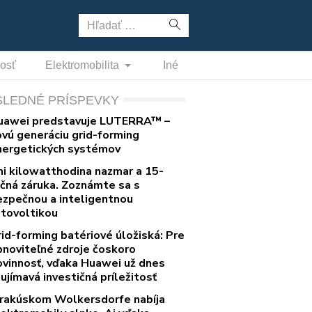
Hľadať:
nosť
Elektromobilita
Iné
SLEDNÉ PRÍSPEVKY
uawei predstavuje LUTERRA™ –
ovú generáciu grid-forming
nergetických systémov
ni kilowatthodina nazmar a 15-
očná záruka. Zoznámte sa s
ezpečnou a inteligentnou
otovoltikou
rid-forming batériové úložiská: Pre
bnoviteľné zdroje čoskoro
ovinnosť, vďaka Huawei už dnes
ujímavá investičná príležitosť
 rakúskom Wolkersdorfe nabíja