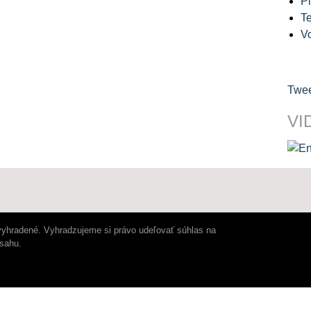
Pl
Te
V
Twee
VI
vyhradené. Vyhradzujeme si právo udeľovať súhlas na
bsahu.