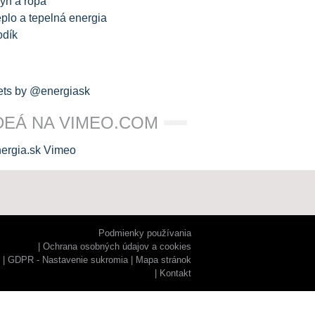
yn a ropa
plo a tepelná energia
odík
ts by @energiask
DEÁ NA VIMEO.COM
Podmienky používania
Ochrana osobných údajov a cookies
GDPR - Nastavenie sukromia
Mapa stránok
Kontakt