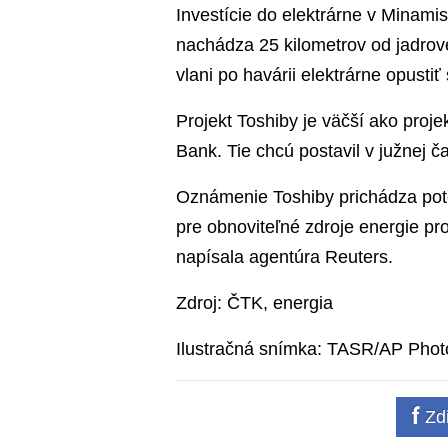
Investície do elektrárne v Minam
nachádza 25 kilometrov od jadrove
vlani po havárii elektrárne opusti
Projekt Toshiby je väčší ako proje
Bank. Tie chcú postavil v južnej č
Oznámenie Toshiby prichádza poto
pre obnoviteľné zdroje energie p
napísala agentúra Reuters.
Zdroj: ČTK, energia
Ilustračná snímka: TASR/AP Phot
Zdi