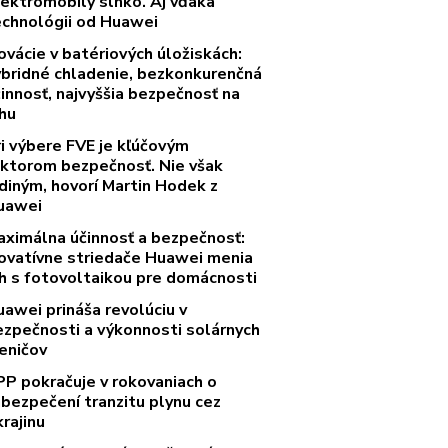
lektromobily slnko. Aj vďaka
echnológii od Huawei
ovácie v batériových úložiskách:
ybridné chladenie, bezkonkurenčná
innosť, najvyššia bezpečnosť na
rhu
ri výbere FVE je kľúčovým
aktorom bezpečnosť. Nie však
diným, hovorí Martin Hodek z
uawei
aximálna účinnosť a bezpečnosť:
novatívne striedače Huawei menia
rh s fotovoltaikou pre domácnosti
uawei prináša revolúciu v
ezpečnosti a výkonnosti solárnych
eničov
PP pokračuje v rokovaniach o
abezpečení tranzitu plynu cez
rajinu