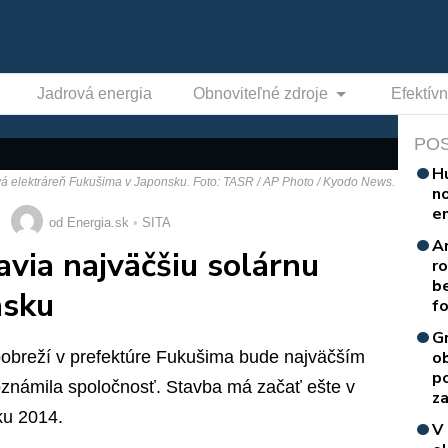
Jadrová energia
Obnoviteľné zdroje
Efektív
PO
H
á elektráreň Fukušima v Japonsku. Foto: TASR / AP Photo / Kyodo News.
n
e
od Energia.sk
SITA
A
avia najväčšiu solárnu
r
b
nsku
f
G
obreží v prefektúre Fukušima bude najväčším
o
p
známila spoločnosť. Stavba má začať ešte v
za
ku 2014.
V