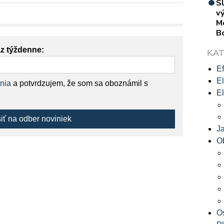
S
vý
M
B
az týždenne:
KA
Ef
El
nia
a potvrdzujem, že som sa oboznámil s
El
siť na odber noviniek
J
O
O