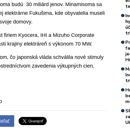
e
isoma budú 30 miliárd jenov. Minamisoma sa
t
j elektrárne Fukušima, kde obyvatelia museli
In
h
ť svoje domovy.
úč
t
kt firiem Kyocera, IHI a Mizuho Corporate
P
asti krajiny elektráreň s výkonom 70 MW.
f
je
m, čo japonská vláda schválila nové stimuly
H
rostredníctvom zavedenia výkupných cien,
M
I
t
H
b
o
m
S
z
eľať
Uk