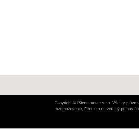
Copyright © iSicommerce s.r.o. Všetky práva 
rozmnožovanie, šírenie a na verejný prenos o