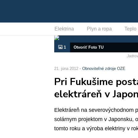
Elektrina
Plyn a ropa
Teplo
1
Otvoriť Foto TU
Jadrov
21. júna 2012
Obnoviteľné zdroje OZE
Pri Fukušime post
elektráreň v Japo
Elektráreň na severovýchodnom p
solárnym projektom v Japonsku, o
tomto roku a výroba elektriny v ro