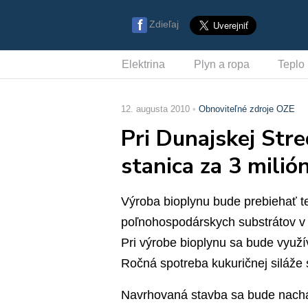
Zdieľaj
Elektrina
Plyn a ropa
Teplo
12. augusta 2010
Obnoviteľné zdroje OZE
Pri Dunajskej Str
stanica za 3 milió
Výroba bioplynu bude prebiehať t
poľnohospodárskych substrátov v
Pri výrobe bioplynu sa bude využív
Ročná spotreba kukuričnej siláže
Navrhovaná stavba sa bude nachád