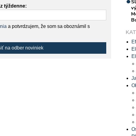
S
az týždenne:
vý
M
B
nia
a potvrdzujem, že som sa oboznámil s
KA
Ef
siť na odber noviniek
El
El
J
O
O