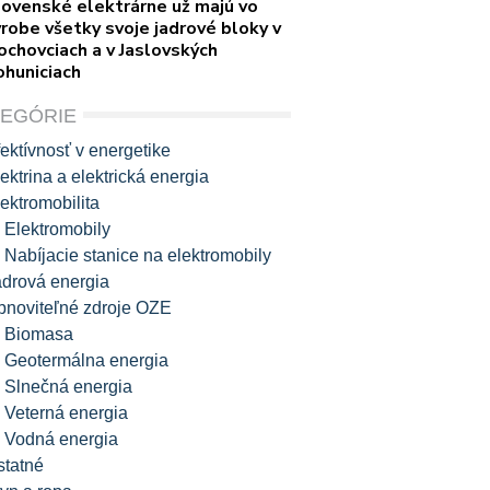
lovenské elektrárne už majú vo
robe všetky svoje jadrové bloky v
ochovciach a v Jaslovských
ohuniciach
TEGÓRIE
ektívnosť v energetike
ektrina a elektrická energia
ektromobilita
Elektromobily
Nabíjacie stanice na elektromobily
adrová energia
bnoviteľné zdroje OZE
Biomasa
Geotermálna energia
Slnečná energia
Veterná energia
Vodná energia
statné