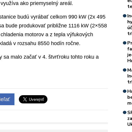
e
 využíva ako priemyselný areál.
t
In
j stanice budú vyrábať celkom 990 kW (2x 495
h
 sa bude produkovať približne 1116 kW (2×558
úč
t
 chladenia motorov a z tepla výfukových
P
kladá v rozsahu 8550 hodín ročne.
f
je
 sa malo začať v 4. štvrťroku tohto roku a
H
M
I
t
H
b
eľať
m
S
z
Uk