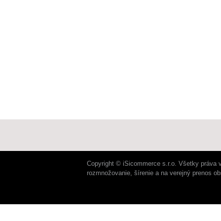
Copyright © iSicommerce s.r.o. Všetky práva 
rozmnožovanie, šírenie a na verejný prenos o