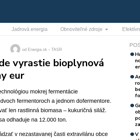
Jadrová energia
Obnoviteľné zdroje
Efektív
PO
od Energia.sk
TASR
H
ede vyrastie bioplynová
n
e
ny eur
A
r
b
echnológiou mokrej fermentácie
f
 dvoch fermentoroch a jednom dofermentore.
G
ať len rastlinná biomasa – kukuričná siláž.
o
p
 sa odhaduje na 12.000 ton.
za
zať v nezastavanej časti extravilánu obce
V