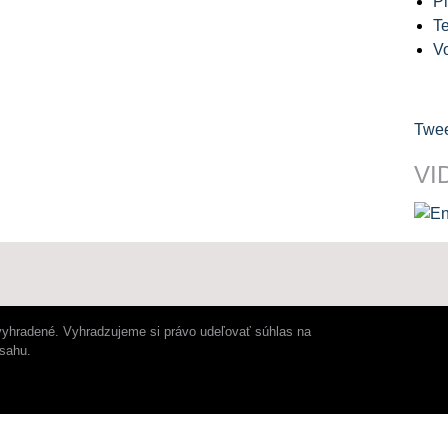
Pl
Te
V
Twee
VI
vyhradené. Vyhradzujeme si právo udeľovať súhlas na
bsahu.