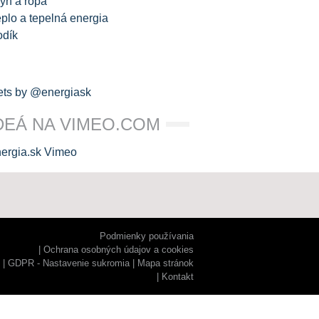
yn a ropa
plo a tepelná energia
odík
ts by @energiask
DEÁ NA VIMEO.COM
Podmienky používania
Ochrana osobných údajov a cookies
GDPR - Nastavenie sukromia
Mapa stránok
Kontakt