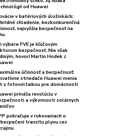
lektromobily slnko. Aj vďaka
echnológii od Huawei
ovácie v batériových úložiskách:
ybridné chladenie, bezkonkurenčná
innosť, najvyššia bezpečnosť na
rhu
ri výbere FVE je kľúčovým
aktorom bezpečnosť. Nie však
diným, hovorí Martin Hodek z
uawei
aximálna účinnosť a bezpečnosť:
novatívne striedače Huawei menia
rh s fotovoltaikou pre domácnosti
uawei prináša revolúciu v
ezpečnosti a výkonnosti solárnych
eničov
PP pokračuje v rokovaniach o
abezpečení tranzitu plynu cez
rajinu