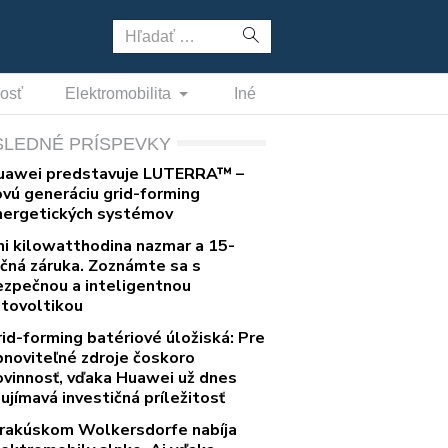
Hľadať:
nosť
Elektromobilita
Iné
SLEDNÉ PRÍSPEVKY
uawei predstavuje LUTERRA™ –
ovú generáciu grid-forming
nergetických systémov
ni kilowatthodina nazmar a 15-
očná záruka. Zoznámte sa s
ezpečnou a inteligentnou
otovoltikou
rid-forming batériové úložiská: Pre
bnoviteľné zdroje čoskoro
ovinnosť, vďaka Huawei už dnes
ujímavá investičná príležitosť
 rakúskom Wolkersdorfe nabíja