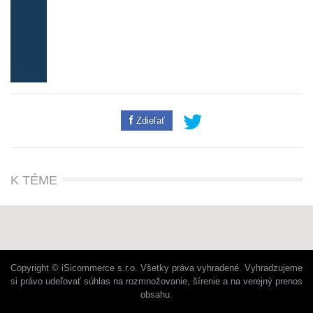
Zdieľať
K TÉME
Copyright © iSicommerce s.r.o. Všetky práva vyhradené. Vyhradzujeme
si právo udeľovať súhlas na rozmnožovanie, šírenie a na verejný prenos
obsahu.