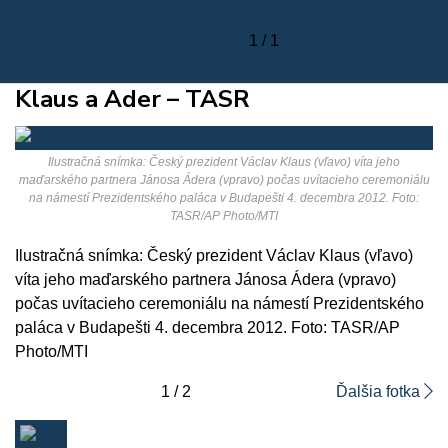
1 / 1
Klaus a Ader – TASR
Ilustračná snímka: Český prezident Václav Klaus (vľavo) víta jeho
maďarského partnera Jánosa Ádera (vpravo) počas uvítacieho ceremoniálu
na námestí Prezidentského paláca v Budapešti 4. decembra 2012. Foto:
TASR/AP Photo/MTI
Ilustračná snímka: Český prezident Václav Klaus (vľavo)
víta jeho maďarského partnera Jánosa Ádera (vpravo)
počas uvítacieho ceremoniálu na námestí Prezidentského
paláca v Budapešti 4. decembra 2012. Foto: TASR/AP
Photo/MTI
1 / 2
Ďalšia fotka