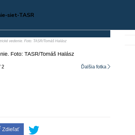
nie-siet-TASR
ktrické vedenie. Foto: TASR/Tomáš Halász
denie. Foto: TASR/Tomáš Halász
/ 2
Ďalšia fotka
Zdieľať