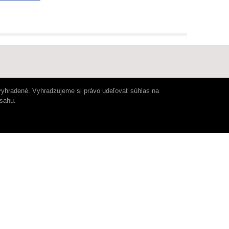
vyhradené. Vyhradzujeme si právo udeľovať súhlas na
bsahu.