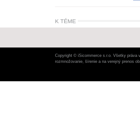
K TÉME
Copyright © iSicommerce s.r.o. Všetky práva 
rozmnožovanie, šírenie a na verejný prenos o