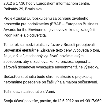
2012 o 17,30 hod v Európskom informačnom centre,
Palisády 29, Bratislava.
Projekt získal Európsku cenu za ochranu životného
prostredia pre podnikateľov (EBAE – European Business
Awards for the Environment) v novovzniknutej kategórii
Podnikanie a biodiverzita.
Tento rok sa medzi piatich víťazov v Bruseli prebojovali
Slovenské elektrárne. Získanie tejto ceny vypovedá o tom,
že jej držiteľ je schopný využívať inovácie takým
spôsobom, aby si zachoval konkurencieschopnosť a
zároveň dosahoval vynikajúce environmentálne výsledky.
Súčasťou stretnutia bude okrem diskusie o projekte aj
neformálne posedenie pri čaši vína a malom občerstvení.
Tešíme sa na stretnutie s Vami.
Svoju účasť potvrďte, prosím, do12.6.2012 na tel.:0917/969