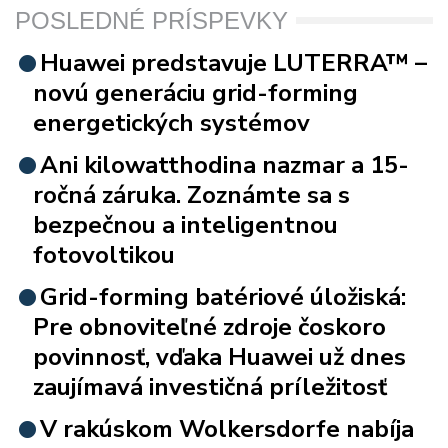
POSLEDNÉ PRÍSPEVKY
Huawei predstavuje LUTERRA™ –
novú generáciu grid-forming
energetických systémov
Ani kilowatthodina nazmar a 15-
ročná záruka. Zoznámte sa s
bezpečnou a inteligentnou
fotovoltikou
Grid-forming batériové úložiská:
Pre obnoviteľné zdroje čoskoro
povinnosť, vďaka Huawei už dnes
zaujímavá investičná príležitosť
V rakúskom Wolkersdorfe nabíja