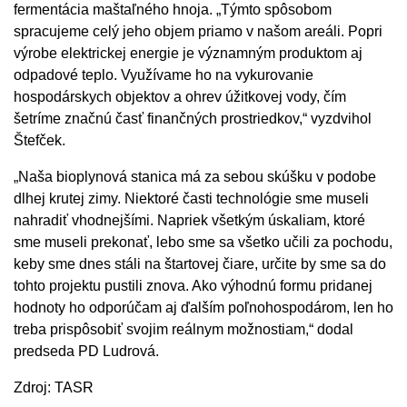
fermentácia maštaľného hnoja. „Týmto spôsobom
spracujeme celý jeho objem priamo v našom areáli. Popri
výrobe elektrickej energie je významným produktom aj
odpadové teplo. Využívame ho na vykurovanie
hospodárskych objektov a ohrev úžitkovej vody, čím
šetríme značnú časť finančných prostriedkov,“ vyzdvihol
Štefček.
„Naša bioplynová stanica má za sebou skúšku v podobe
dlhej krutej zimy. Niektoré časti technológie sme museli
nahradiť vhodnejšími. Napriek všetkým úskaliam, ktoré
sme museli prekonať, lebo sme sa všetko učili za pochodu,
keby sme dnes stáli na štartovej čiare, určite by sme sa do
tohto projektu pustili znova. Ako výhodnú formu pridanej
hodnoty ho odporúčam aj ďalším poľnohospodárom, len ho
treba prispôsobiť svojim reálnym možnostiam,“ dodal
predseda PD Ludrová.
Zdroj: TASR