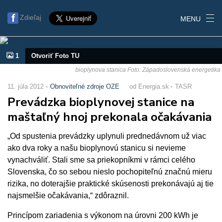
Zdieľaj
MENU
1
Otvoriť Foto TU
bioplynova stanica Foto: Západoslovenská energetika
11. júla 2012
Obnoviteľné zdroje OZE
od Energia.sk
TASR
Prevádzka bioplynovej stanice na
maštaľný hnoj prekonala očakávania
„Od spustenia prevádzky uplynuli prednedávnom už viac
ako dva roky a našu bioplynovú stanicu si nevieme
vynachváliť. Stali sme sa priekopníkmi v rámci celého
Slovenska, čo so sebou nieslo pochopiteľnú značnú mieru
rizika, no doterajšie praktické skúsenosti prekonávajú aj tie
najsmelšie očakávania,“ zdôraznil.
Princípom zariadenia s výkonom na úrovni 200 kWh je