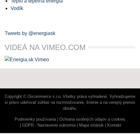
Teplo a tepelná energia
Vodík
Tweets by @energiask
VIDEÁ NA VIMEO.COM
Copyright © iSicommerce s.r.o. Všetky práva vyhradené. Vyhradzujeme
si právo udeľovať súhlas na rozmnožovanie, šírenie a na verejný prenos
obsahu.
Podmienky používania
Ochrana osobných údajov a cookies
GDPR - Nastavenie sukromia
Mapa stránok
Kontakt