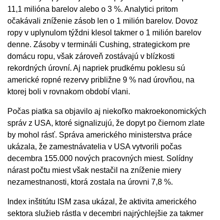
11,1 milióna barelov alebo o 3 %. Analytici pritom
očakávali zníženie zásob len o 1 milión barelov. Dovoz
ropy v uplynulom týždni klesol takmer o 1 milión barelov
denne. Zásoby v termináli Cushing, strategickom pre
domácu ropu, však zároveň zostávajú v blízkosti
rekordných úrovní. Aj napriek prudkému poklesu sú
americké ropné rezervy približne 9 % nad úrovňou, na
ktorej boli v rovnakom období vlani.
Počas piatka sa objavilo aj niekoľko makroekonomických
správ z USA, ktoré signalizujú, že dopyt po čiernom zlate
by mohol rásť. Správa amerického ministerstva práce
ukázala, že zamestnávatelia v USA vytvorili počas
decembra 155.000 nových pracovných miest. Solídny
nárast počtu miest však nestačil na zníženie miery
nezamestnanosti, ktorá zostala na úrovni 7,8 %.
Index inštitútu ISM zasa ukázal, že aktivita amerického
sektora služieb rástla v decembri najrýchlejšie za takmer