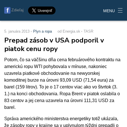
Zdieľaj
MENU
5. januára 2013
Plyn a ropa
od Energia.sk
TASR
Prepad zásob v USA podporil v
piatok cenu ropy
Potom, čo sa väčšinu dňa cena februárového kontraktu na
americkú ropu WTI pohybovala v mínuse, nakoniec
uzavrela piatkové obchodovanie na newyorskej
komoditnej burze na úrovni 93,09 USD (71,54 eura) za
barel (159 litrov). To je o 17 centov viac ako vo štvrtok (3.
1.) na konci obchodovania. Ropa Brent v piatok oslabila o
83 centov a jej cena uzavrela na úrovni 111,31 USD za
barel.
Správa amerického ministerstva energetiky totiž ukázala,
že zásoby ropy v krajine sa v uplynulom týždni prepadli o