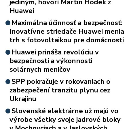
jediným, hovorí Martin Hodek z
Huawei
Maximálna účinnosť a bezpečnosť:
Inovatívne striedače Huawei menia
trh s fotovoltaikou pre domácnosti
Huawei prináša revolúciu v
bezpečnosti a výkonnosti
solárnych meničov
SPP pokračuje v rokovaniach o
zabezpečení tranzitu plynu cez
Ukrajinu
Slovenské elektrárne už majú vo
výrobe všetky svoje jadrové bloky
v Mochovciach a v Jaslovských