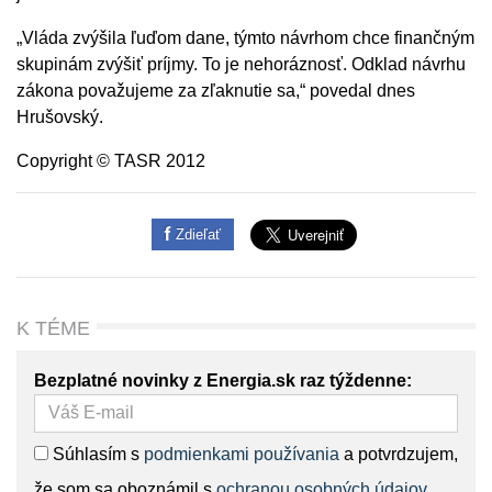
„Vláda zvýšila ľuďom dane, týmto návrhom chce finančným
skupinám zvýšiť príjmy. To je nehoráznosť. Odklad návrhu
zákona považujeme za zľaknutie sa,“ povedal dnes
Hrušovský.
Copyright © TASR 2012
Zdieľať
K TÉME
Bezplatné novinky z Energia.sk raz týždenne:
Súhlasím s
podmienkami používania
a potvrdzujem,
že som sa oboznámil s
ochranou osobných údajov