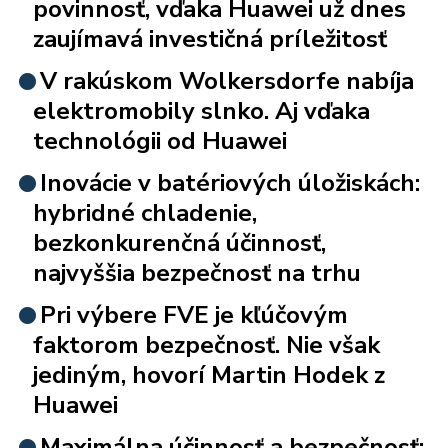
povinnosť, vďaka Huawei už dnes
zaujímavá investičná príležitosť
V rakúskom Wolkersdorfe nabíja
elektromobily slnko. Aj vďaka
technológii od Huawei
Inovácie v batériových úložiskách:
hybridné chladenie,
bezkonkurenčná účinnosť,
najvyššia bezpečnosť na trhu
Pri výbere FVE je kľúčovým
faktorom bezpečnosť. Nie však
jediným, hovorí Martin Hodek z
Huawei
Maximálna účinnosť a bezpečnosť: