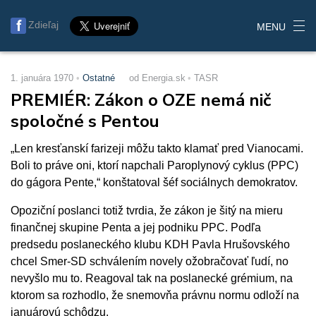
Zdieľaj
MENU
1. januára 1970
Ostatné
od Energia.sk
TASR
PREMIÉR: Zákon o OZE nemá nič
spoločné s Pentou
„Len kresťanskí farizeji môžu takto klamať pred Vianocami.
Boli to práve oni, ktorí napchali Paroplynový cyklus (PPC)
do gágora Pente,“ konštatoval šéf sociálnych demokratov.
Opoziční poslanci totiž tvrdia, že zákon je šitý na mieru
finančnej skupine Penta a jej podniku PPC. Podľa
predsedu poslaneckého klubu KDH Pavla Hrušovského
chcel Smer-SD schválením novely ožobračovať ľudí, no
nevyšlo mu to. Reagoval tak na poslanecké grémium, na
ktorom sa rozhodlo, že snemovňa právnu normu odloží na
januárovú schôdzu.