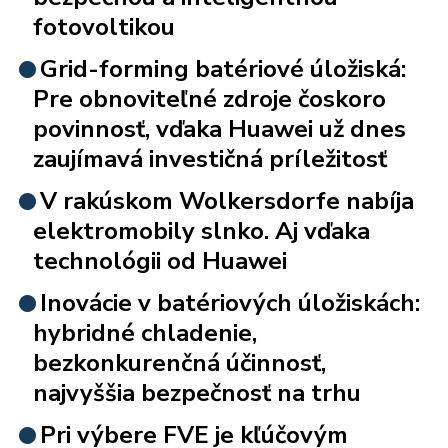
fotovoltikou
Grid-forming batériové úložiská:
Pre obnoviteľné zdroje čoskoro
povinnosť, vďaka Huawei už dnes
zaujímavá investičná príležitosť
V rakúskom Wolkersdorfe nabíja
elektromobily slnko. Aj vďaka
technológii od Huawei
Inovácie v batériových úložiskách:
hybridné chladenie,
bezkonkurenčná účinnosť,
najvyššia bezpečnosť na trhu
Pri výbere FVE je kľúčovým