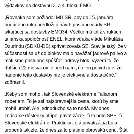
výdavkov na dostavbu 3. a 4. bloku EMO.
„Rovnako som požiadal MH SR, aby do 15. januára
budúceho roku predložilo návrh postupu vlády SR
týkajúcej sa dostavby EMO34. Všetko má totiž v rukách
talianska spoločnosť ENEL, ktorá vďaka vláde Mikuláša
Dzurindu (SDKÚ-DS) sprivatizovala SE. Stav je taký, že v
súčasnosti sa už do blokov malo navážať jadrové palivo a
mali sme postupne spúšťať jadrový blok. Vyzerá to, že
ďalších 22 mesiacov je pred nami, čo len potvrdzuje, že
riadenie tejto dostavby nie je efektívne a dostatočné,“
zdôraznil.
„Keby som mohol, tak Slovenské elektrárne Talianom
zoberiem. To je asi najsprávnejšia cesta, ktorú by sme
mohli urobiť. Ale jednoducho sa to nedá. My dnes
znášame dôsledky hlúpej privatizácie, či to bolo SPP, či
Slovenské elektrárne. Prakticky celá privatizácia bola
urobená tak zle, že dnes za to platíme obrovskú cenu. Štát