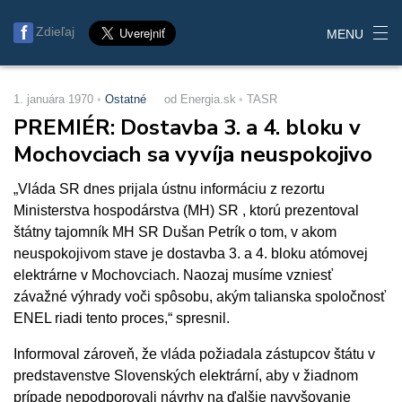
Zdieľaj
MENU
1. januára 1970
Ostatné
od Energia.sk
TASR
PREMIÉR: Dostavba 3. a 4. bloku v
Mochovciach sa vyvíja neuspokojivo
„Vláda SR dnes prijala ústnu informáciu z rezortu
Ministerstva hospodárstva (MH) SR , ktorú prezentoval
štátny tajomník MH SR Dušan Petrík o tom, v akom
neuspokojivom stave je dostavba 3. a 4. bloku atómovej
elektrárne v Mochovciach. Naozaj musíme vzniesť
závažné výhrady voči spôsobu, akým talianska spoločnosť
ENEL riadi tento proces,“ spresnil.
Informoval zároveň, že vláda požiadala zástupcov štátu v
predstavenstve Slovenských elektrární, aby v žiadnom
prípade nepodporovali návrhy na ďalšie navyšovanie