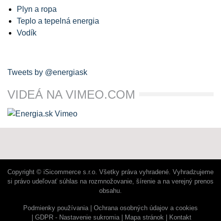
Plyn a ropa
Teplo a tepelná energia
Vodík
Tweets by @energiask
VIDEÁ NA VIMEO.COM
Copyright © iSicommerce s.r.o. Všetky práva vyhradené. Vyhradzujeme
si právo udeľovať súhlas na rozmnožovanie, šírenie a na verejný prenos
obsahu.
Podmienky používania
Ochrana osobných údajov a cookies
GDPR - Nastavenie sukromia
Mapa stránok
Kontakt