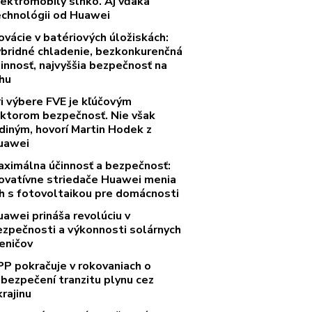
lektromobily slnko. Aj vďaka
echnológii od Huawei
ovácie v batériových úložiskách:
ybridné chladenie, bezkonkurenčná
innosť, najvyššia bezpečnosť na
rhu
ri výbere FVE je kľúčovým
aktorom bezpečnosť. Nie však
diným, hovorí Martin Hodek z
uawei
aximálna účinnosť a bezpečnosť:
novatívne striedače Huawei menia
rh s fotovoltaikou pre domácnosti
uawei prináša revolúciu v
ezpečnosti a výkonnosti solárnych
eničov
PP pokračuje v rokovaniach o
abezpečení tranzitu plynu cez
rajinu