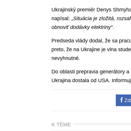
Ukrajinský premiér Denys Shmyha
napísal: „
Situácia je zložitá, rozs
obnoviť dodávky elektriny“
.
Predseda vlády dodal, že sa pracu
preto, že na Ukrajine je vlna stu
nevyhnutné.
Do oblasti prepravia generátory a
Ukrajina dostala od USA. Informu
Zdi
K TÉME