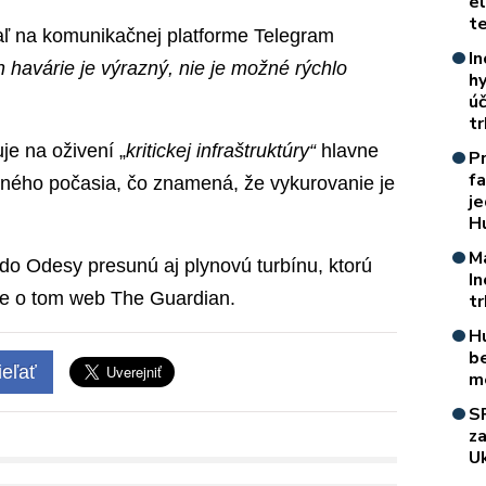
e
t
ľ na komunikačnej platforme Telegram
In
ah havárie je výrazný, nie je možné rýchlo
h
úč
t
je na oživení „
kritickej infraštruktúry“
hlavne
P
f
deného počasia, čo znamená, že vykurovanie je
je
H
M
 do Odesy presunú aj plynovú turbínu, ktorú
I
je o tom web The Guardian.
t
H
b
eľať
m
S
z
Uk