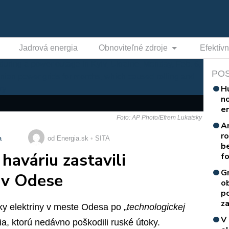
Jadrová energia
Obnoviteľné zdroje
Efektív
PO
H
n
e
Foto: AP Photo/Efrem Lukatsky
A
r
a
od Energia.sk
SITA
b
haváriu zastavili
f
G
 v Odese
o
p
za
ky elektriny v meste Odesa po „
technologickej
V
a, ktorú nedávno poškodili ruské útoky.