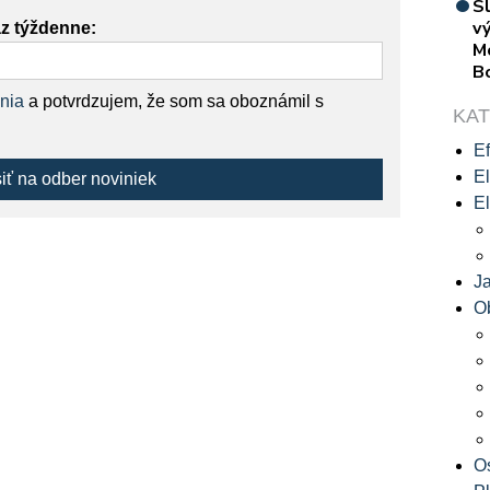
S
vý
az týždenne:
M
B
nia
a potvrdzujem, že som sa oboznámil s
KA
Ef
El
siť na odber noviniek
El
J
O
O