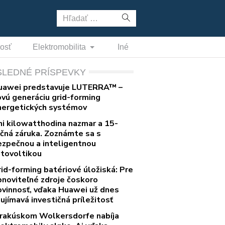
Hľadať:
nosť
Elektromobilita
Iné
SLEDNÉ PRÍSPEVKY
uawei predstavuje LUTERRA™ –
ovú generáciu grid-forming
nergetických systémov
ni kilowatthodina nazmar a 15-
očná záruka. Zoznámte sa s
ezpečnou a inteligentnou
otovoltikou
rid-forming batériové úložiská: Pre
bnoviteľné zdroje čoskoro
ovinnosť, vďaka Huawei už dnes
ujímavá investičná príležitosť
 rakúskom Wolkersdorfe nabíja