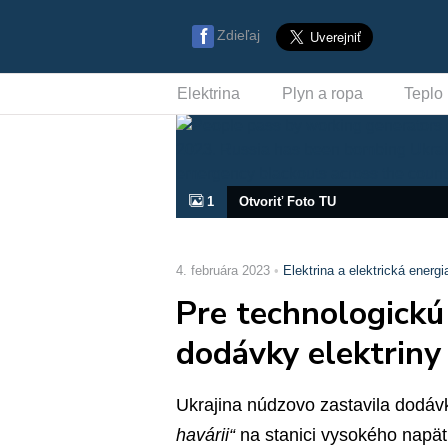
Zdieľaj
Elektrina
Plyn a ropa
Teplo
1
Otvoriť Foto TU
4. februára 2023
Elektrina a elektrická energi
Pre technologickú 
dodávky elektriny
Ukrajina núdzovo zastavila dodáv
havárii“
na stanici vysokého napäti