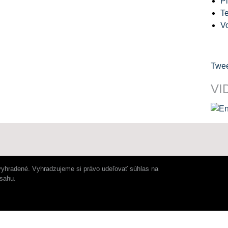
Pl
Te
V
Twee
VI
vyhradené. Vyhradzujeme si právo udeľovať súhlas na
bsahu.