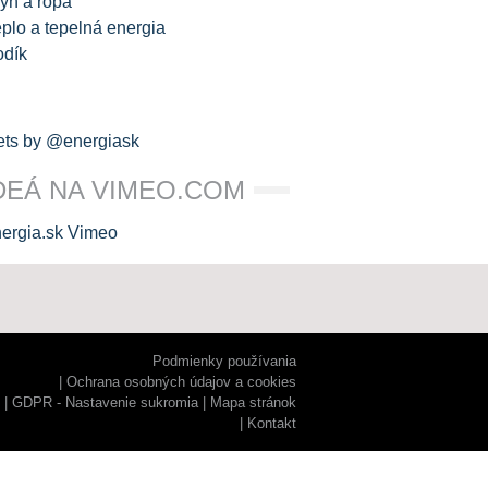
yn a ropa
plo a tepelná energia
odík
ts by @energiask
DEÁ NA VIMEO.COM
Podmienky používania
Ochrana osobných údajov a cookies
GDPR - Nastavenie sukromia
Mapa stránok
Kontakt