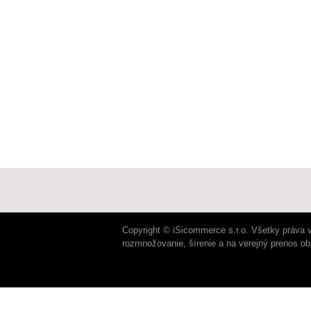
Copyright © iSicommerce s.r.o. Všetky práva 
rozmnožovanie, šírenie a na verejný prenos o