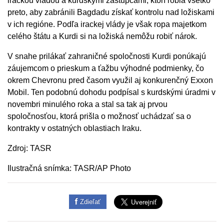
irackou vládou a kurdskými zástupcami, ktorí robia všetko
preto, aby zabránili Bagdadu získať kontrolu nad ložiskami
v ich regióne. Podľa irackej vlády je však ropa majetkom
celého štátu a Kurdi si na ložiská nemôžu robiť nárok.
V snahe prilákať zahraničné spoločnosti Kurdi ponúkajú
záujemcom o prieskum a ťažbu výhodné podmienky, čo
okrem Chevronu pred časom využil aj konkurenčný Exxon
Mobil. Ten podobnú dohodu podpísal s kurdskými úradmi v
novembri minulého roka a stal sa tak aj prvou
spoločnosťou, ktorá prišla o možnosť uchádzať sa o
kontrakty v ostatných oblastiach Iraku.
Zdroj: TASR
Ilustračná snímka: TASR/AP Photo
Zdieľať