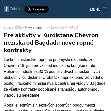
Zdieľaj
MENU
25. júla 2012
Plyn a ropa
od Energia.sk
TASR
Pre aktivity v Kurdistane Chevron
nezíska od Bagdadu nové ropné
kontrakty
Iracké ministerstvo ropného priemyslu oznámilo, že
Chevron 19. júla prevzal od indického konglomerátu
Reliance Industries 80-% podiel v dvoch prieskumných
blokoch v Kurdistane. Urobil tak napriek tomu, že vedel o
postoji irackého ministerstva a centrálnej vlády v Bagdade,
že všetky kontrakty podpísané s tamojšou autonómnou
vládou sú nelegálne.
Ropa je jedným z niekoľkých sporných bodov medzi