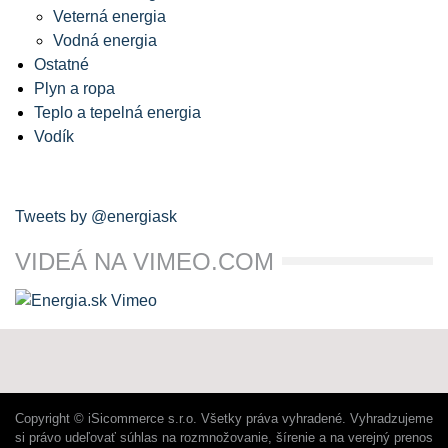
Veterná energia
Vodná energia
Ostatné
Plyn a ropa
Teplo a tepelná energia
Vodík
Tweets by @energiask
VIDEÁ NA VIMEO.COM
Copyright © iSicommerce s.r.o. Všetky práva vyhradené. Vyhradzujeme
si právo udeľovať súhlas na rozmnožovanie, šírenie a na verejný prenos