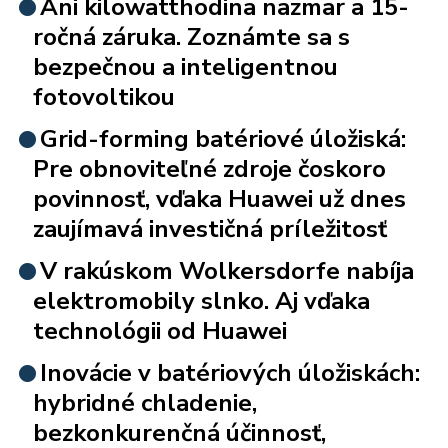
Ani kilowatthodina nazmar a 15-
ročná záruka. Zoznámte sa s
bezpečnou a inteligentnou
fotovoltikou
Grid-forming batériové úložiská:
Pre obnoviteľné zdroje čoskoro
povinnosť, vďaka Huawei už dnes
zaujímavá investičná príležitosť
V rakúskom Wolkersdorfe nabíja
elektromobily slnko. Aj vďaka
technológii od Huawei
Inovácie v batériových úložiskách:
hybridné chladenie,
bezkonkurenčná účinnosť,