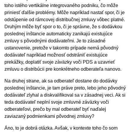
toho istého vertikálne integrovaného podniku, čo môže
priniesť ďalšie problémy. Môže napríklad nastať spor, či je
odstúpenie od rámcovej distribučnej zmluvy vôbec platné.
Druhým môže byť spor o to, či je správne, že s dodávkou
poslednej inštancie automaticky zanikajú existujúce
zmluvy s pôvodnými dodávateľmi. Je to zásadné
ustanovenie, pretože v takomto prípade nemá pôvodný
dodávateľ napríklad možnosť odstrániť existujúce
prekážky, doplatiť svoje záväzky voči PDS a uzavrieť
zmluvu o distribúcii pre konkrétneho odberateľa nanovo.
Na druhej strane, ak sa odberateľ dostane do dodávky
poslednej inštancie, je tam práve preto, lebo jeho pôvodný
dodávateľ zlyhal a diskvalifikoval sa v zásadnej veci. Ak si
teda dodávateľ neplní svoje zmluvné záväzky voči
odberateľovi, prečo by mal odberateľ byť naďalej
zaviazaný podmienkami pôvodnej zmluvy?
Áno, to je dobrá otázka. Avšak, v kontexte toho čo som