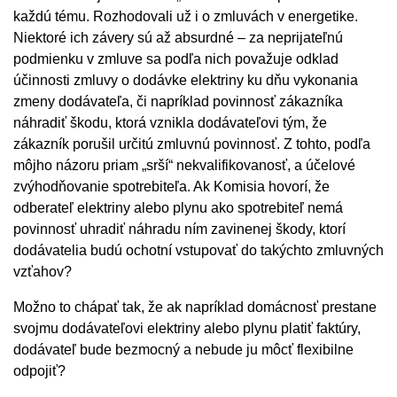
každú tému. Rozhodovali už i o zmluvách v energetike.
Niektoré ich závery sú až absurdné – za neprijateľnú
podmienku v zmluve sa podľa nich považuje odklad
účinnosti zmluvy o dodávke elektriny ku dňu vykonania
zmeny dodávateľa, či napríklad povinnosť zákazníka
náhradiť škodu, ktorá vznikla dodávateľovi tým, že
zákazník porušil určitú zmluvnú povinnosť. Z tohto, podľa
môjho názoru priam „srší“ nekvalifikovanosť, a účelové
zvýhodňovanie spotrebiteľa. Ak Komisia hovorí, že
odberateľ elektriny alebo plynu ako spotrebiteľ nemá
povinnosť uhradiť náhradu ním zavinenej škody, ktorí
dodávatelia budú ochotní vstupovať do takýchto zmluvných
vzťahov?
Možno to chápať tak, že ak napríklad domácnosť prestane
svojmu dodávateľovi elektriny alebo plynu platiť faktúry,
dodávateľ bude bezmocný a nebude ju môcť flexibilne
odpojiť?