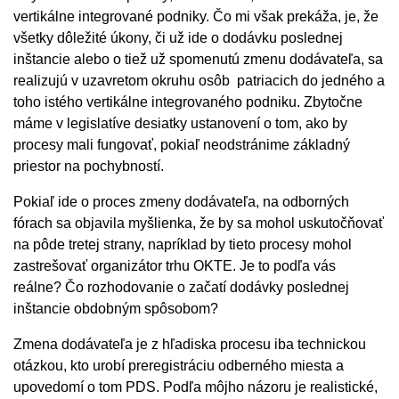
vertikálne integrované podniky. Čo mi však prekáža, je, že
všetky dôležité úkony, či už ide o dodávku poslednej
inštancie alebo o tiež už spomenutú zmenu dodávateľa, sa
realizujú v uzavretom okruhu osôb patriacich do jedného a
toho istého vertikálne integrovaného podniku. Zbytočne
máme v legislatíve desiatky ustanovení o tom, ako by
procesy mali fungovať, pokiaľ neodstránime základný
priestor na pochybností.
Pokiaľ ide o proces zmeny dodávateľa, na odborných
fórach sa objavila myšlienka, že by sa mohol uskutočňovať
na pôde tretej strany, napríklad by tieto procesy mohol
zastrešovať organizátor trhu OKTE. Je to podľa vás
reálne? Čo rozhodovanie o začatí dodávky poslednej
inštancie obdobným spôsobom?
Zmena dodávateľa je z hľadiska procesu iba technickou
otázkou, kto urobí preregistráciu odberného miesta a
upovedomí o tom PDS. Podľa môjho názoru je realistické,