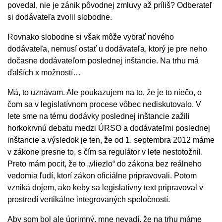
povedal, nie je zánik pôvodnej zmluvy až príliš? Odberateľ
si dodávateľa zvolil slobodne.
Rovnako slobodne si však môže vybrať nového
dodávateľa, nemusí ostať u dodávateľa, ktorý je pre neho
dočasne dodávateľom poslednej inštancie. Na trhu má
ďalších x možností…
Má, to uznávam. Ale poukazujem na to, že je to niečo, o
čom sa v legislatívnom procese vôbec nediskutovalo. V
lete sme na tému dodávky poslednej inštancie zažili
horkokrvnú debatu medzi ÚRSO a dodávateľmi poslednej
inštancie a výsledok je ten, že od 1. septembra 2012 máme
v zákone presne to, s čím sa regulátor v lete nestotožnil.
Preto mám pocit, že to „vliezlo“ do zákona bez reálneho
vedomia ľudí, ktorí zákon oficiálne pripravovali. Potom
vzniká dojem, ako keby sa legislatívny text pripravoval v
prostredí vertikálne integrovaných spoločností.
Aby som bol ale úprimný, mne nevadí, že na trhu máme