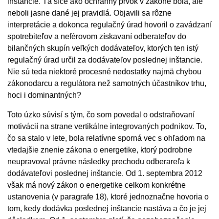
inštancie. Tá síce ako ochranný prvok v zákone bola, ale
neboli jasne dané jej pravidlá. Objavili sa rôzne
interpretácie a dokonca regulačný úrad hovoril o zavádzaní
spotrebiteľov a neférovom získavaní odberateľov do
bilančných skupín veľkých dodávateľov, ktorých ten istý
regulačný úrad určil za dodávateľov poslednej inštancie.
Nie sú teda niektoré procesné nedostatky najmä chybou
zákonodarcu a regulátora než samotných účastníkov trhu,
hoci i dominantných?
Toto úzko súvisí s tým, čo som povedal o odstraňovaní
motivácií na strane vertikálne integrovaných podnikov. To,
čo sa stalo v lete, bola relatívne sporná vec s ohľadom na
vtedajšie znenie zákona o energetike, ktorý podrobne
neupravoval právne následky prechodu odberareľa k
dodávateľovi poslednej inštancie. Od 1. septembra 2012
však má nový zákon o energetike celkom konkrétne
ustanovenia (v paragrafe 18), ktoré jednoznačne hovoria o
tom, kedy dodávka poslednej inštancie nastáva a čo je jej