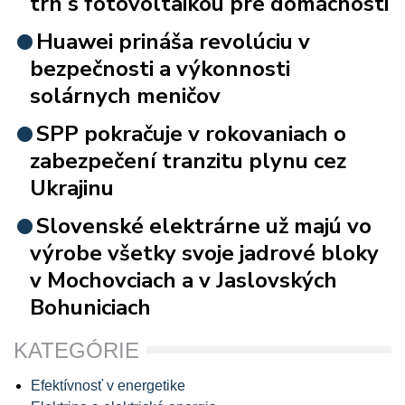
trh s fotovoltaikou pre domácnosti
Huawei prináša revolúciu v
bezpečnosti a výkonnosti
solárnych meničov
SPP pokračuje v rokovaniach o
zabezpečení tranzitu plynu cez
Ukrajinu
Slovenské elektrárne už majú vo
výrobe všetky svoje jadrové bloky
v Mochovciach a v Jaslovských
Bohuniciach
KATEGÓRIE
Efektívnosť v energetike