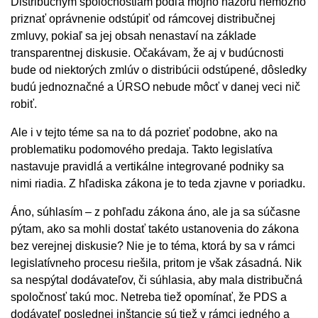
Distribučným spoločnostiam podľa môjho názoru nemožno
priznať oprávnenie odstúpiť od rámcovej distribučnej
zmluvy, pokiaľ sa jej obsah nenastaví na základe
transparentnej diskusie. Očakávam, že aj v budúcnosti
bude od niektorých zmlúv o distribúcii odstúpené, dôsledky
budú jednoznačné a ÚRSO nebude môcť v danej veci nič
robiť.
Ale i v tejto téme sa na to dá pozrieť podobne, ako na
problematiku podomového predaja. Takto legislatíva
nastavuje pravidlá a vertikálne integrované podniky sa
nimi riadia. Z hľadiska zákona je to teda zjavne v poriadku.
Áno, súhlasím – z pohľadu zákona áno, ale ja sa súčasne
pýtam, ako sa mohli dostať takéto ustanovenia do zákona
bez verejnej diskusie? Nie je to téma, ktorá by sa v rámci
legislatívneho procesu riešila, pritom je však zásadná. Nik
sa nespýtal dodávateľov, či súhlasia, aby mala distribučná
spoločnosť takú moc. Netreba tiež opomínať, že PDS a
dodávateľ poslednej inštancie sú tiež v rámci jedného a