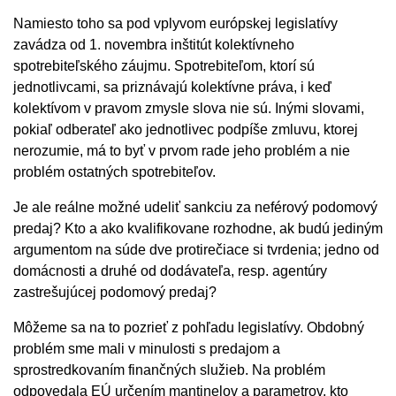
Namiesto toho sa pod vplyvom európskej legislatívy
zavádza od 1. novembra inštitút kolektívneho
spotrebiteľského záujmu. Spotrebiteľom, ktorí sú
jednotlivcami, sa priznávajú kolektívne práva, i keď
kolektívom v pravom zmysle slova nie sú. Inými slovami,
pokiaľ odberateľ ako jednotlivec podpíše zmluvu, ktorej
nerozumie, má to byť v prvom rade jeho problém a nie
problém ostatných spotrebiteľov.
Je ale reálne možné udeliť sankciu za neférový podomový
predaj? Kto a ako kvalifikovane rozhodne, ak budú jediným
argumentom na súde dve protirečiace si tvrdenia; jedno od
domácnosti a druhé od dodávateľa, resp. agentúry
zastrešujúcej podomový predaj?
Môžeme sa na to pozrieť z pohľadu legislatívy. Obdobný
problém sme mali v minulosti s predajom a
sprostredkovaním finančných služieb. Na problém
odpovedala EÚ určením mantinelov a parametrov, kto