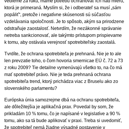
vedieme za ruku, máme potrebu ochraňovať ich nad mieru,
ktorá je primeraná. Myslím si, že i odberateľ sa musí „sám
popáliť“, pretože i negatívne skúsenosti sú súčasťou
vzdelávania spoločnosti. Je to spôsob, akým sa prirodzene
odstraňuje zaostalosť. Netvrdím, že nezákonné správanie
netreba sankcionovať, ale takýmto prístupom prispievame
k tomu, aby ostávala verejnosť spotrebiteľsky zaostalá.
Tvrdíte, že ochrana spotrebiteľa je prehnaná. Nie je to ale
len prevzatie toho, o čom hovoria smernicae EÚ č. 72 a 73
z roku 2009? Tie detailne vymenúvajú všetko to, na čo má
mať spotrebiteľ právo. Nie je teda prehnaná ochrana
spotrebiteľa trend, ktorý prichádza viac z Bruselu ako zo
slovenského parlamentu?
Európska únia samozrejme dbá na ochranu spotrebiteľa,
ale dôležitejšia je aplikačná prax. Povedal by som, že
prikladám 10 % tomu, čo je napísané v legislatíve a 90 %
tomu, ako sa tá bude aplikovať v praxi. Treba si uvedomiť,
že spotrebiteľ nemá žiadne výsadné postavenie v