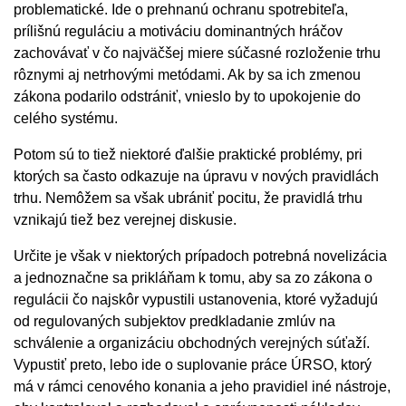
problematické. Ide o prehnanú ochranu spotrebiteľa,
prílišnú reguláciu a motiváciu dominantných hráčov
zachovávať v čo najväčšej miere súčasné rozloženie trhu
rôznymi aj netrhovými metódami. Ak by sa ich zmenou
zákona podarilo odstrániť, vnieslo by to upokojenie do
celého systému.
Potom sú to tiež niektoré ďalšie praktické problémy, pri
ktorých sa často odkazuje na úpravu v nových pravidlách
trhu. Nemôžem sa však ubrániť pocitu, že pravidlá trhu
vznikajú tiež bez verejnej diskusie.
Určite je však v niektorých prípadoch potrebná novelizácia
a jednoznačne sa prikláňam k tomu, aby sa zo zákona o
regulácii čo najskôr vypustili ustanovenia, ktoré vyžadujú
od regulovaných subjektov predkladanie zmlúv na
schválenie a organizáciu obchodných verejných súťaží.
Vypustiť preto, lebo ide o suplovanie práce ÚRSO, ktorý
má v rámci cenového konania a jeho pravidiel iné nástroje,