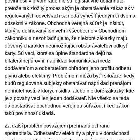
povinnosti v prvom rade nie sú legislatívne dotiahnuté,
pretože tak zložitý proces akým je obstarávanie zákaziek v
regulovaných odvetviach sa nedá vyriešiť jedným či dvoma
odsekmi v zákone. Obchodná verejná súťaž je inštitút,
ktorý je definovaný len veľmi všeobecne v Obchodnom
zákonníku a nezohľadňuje to, že niektoré zákazky majú
dôverný charakter neumožňujúci obstarávateľovi odkryť
karty. Sú veci, ktoré sa úplne štandardne dejú na
bilaterálnej úrovni, napríklad komunikácia medzi
dodávateľom a odberateľom ohľadom jeho profilu odberu
plynu alebo elektriny. Problémom môžu byť i situácie, kedy
budú regulované subjekty obstarávať napríklad prenájom
nehnuteľností, v ktorých sídlia, alebo niektoré zákazky, kde
je z povahy veci len jeden dodávateľ. Nie všetko sa teda
dá obstarávať obchodnou verejnou súťažou, i keď zákon
takú povinnosť ukladá.
Za ďalší problém považujem prehnanú ochranu
spotrebiteľa. Odberateľov elektriny a plynu v domácnosti