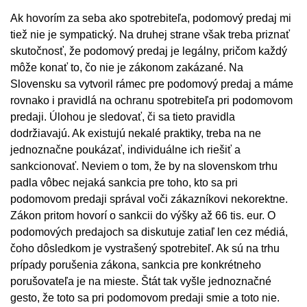
Ak hovorím za seba ako spotrebiteľa, podomový predaj mi
tiež nie je sympatický. Na druhej strane však treba priznať
skutočnosť, že podomový predaj je legálny, pričom každý
môže konať to, čo nie je zákonom zakázané. Na
Slovensku sa vytvoril rámec pre podomový predaj a máme
rovnako i pravidlá na ochranu spotrebiteľa pri podomovom
predaji. Úlohou je sledovať, či sa tieto pravidla
dodržiavajú. Ak existujú nekalé praktiky, treba na ne
jednoznačne poukázať, individuálne ich riešiť a
sankcionovať. Neviem o tom, že by na slovenskom trhu
padla vôbec nejaká sankcia pre toho, kto sa pri
podomovom predaji správal voči zákazníkovi nekorektne.
Zákon pritom hovorí o sankcii do výšky až 66 tis. eur. O
podomových predajoch sa diskutuje zatiaľ len cez médiá,
čoho dôsledkom je vystrašený spotrebiteľ. Ak sú na trhu
prípady porušenia zákona, sankcia pre konkrétneho
porušovateľa je na mieste. Štát tak vyšle jednoznačné
gesto, že toto sa pri podomovom predaji smie a toto nie.