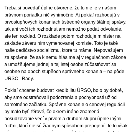
Treba si povedať úplne otvorene, že to nie je v našom
právnom poriadku nič výnimočné. Aj pokiaľ rozhodujú v
prvostupňových konaniach ústredné orgány štátnej správy,
tak ani voči ich rozhodnutiam nemožno podať odvolanie,
ale len rozklad. O rozklade potom rozhoduje minister na
základe záveru ním vymenovanej komisie. Toto je také
naše dedičstvo socializmu, ktoré tu máme. Nepovažujem
za správne, že sa k nemu hlásime aj v regulačnom zákone
a umožňujeme jednej a tej istej osobe zúčastňovať sa
osobne na oboch stupňoch správneho konania – na pôde
ÚRSO i Rady.
Pokiaľ chceme budovať kredibilitu ÚRSO, bolo by dobré,
aby sme odstraňovali podozrenia a pochybnosti už od
samotného začiatku. Správne konanie o cenovej regulácii
by malo byť férové, čo okrem iného znamená i
posudzovanie vecí v prvom a druhom stupni úplne inými
ľuďmi, ktorí nie sú žiadnym spôsobom prepojení. Je to však