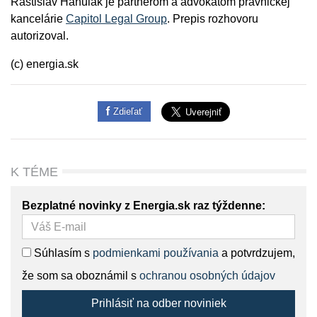
Rastislav Hanulák je partnerom a advokátom právnickej
kancelárie
Capitol Legal Group
. Prepis rozhovoru
autorizoval.
(c) energia.sk
Zdieľať
K TÉME
Bezplatné novinky z Energia.sk raz týždenne:
Súhlasím s
podmienkami používania
a potvrdzujem,
že som sa oboznámil s
ochranou osobných údajov
Prihlásiť na odber noviniek