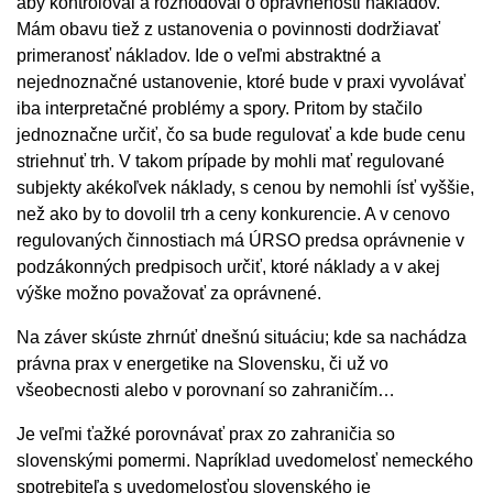
aby kontroloval a rozhodoval o oprávnenosti nákladov.
Mám obavu tiež z ustanovenia o povinnosti dodržiavať
primeranosť nákladov. Ide o veľmi abstraktné a
nejednoznačné ustanovenie, ktoré bude v praxi vyvolávať
iba interpretačné problémy a spory. Pritom by stačilo
jednoznačne určiť, čo sa bude regulovať a kde bude cenu
striehnuť trh. V takom prípade by mohli mať regulované
subjekty akékoľvek náklady, s cenou by nemohli ísť vyššie,
než ako by to dovolil trh a ceny konkurencie. A v cenovo
regulovaných činnostiach má ÚRSO predsa oprávnenie v
podzákonných predpisoch určiť, ktoré náklady a v akej
výške možno považovať za oprávnené.
Na záver skúste zhrnúť dnešnú situáciu; kde sa nachádza
právna prax v energetike na Slovensku, či už vo
všeobecnosti alebo v porovnaní so zahraničím…
Je veľmi ťažké porovnávať prax zo zahraničia so
slovenskými pomermi. Napríklad uvedomelosť nemeckého
spotrebiteľa s uvedomelosťou slovenského je