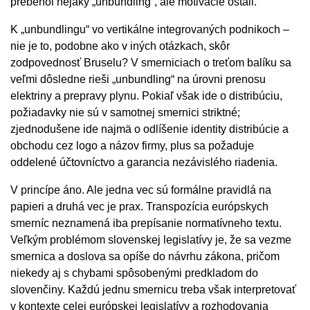
prebehol nejaký „unbundling“, ale motivácie ostali.
K „unbundlingu“ vo vertikálne integrovaných podnikoch –
nie je to, podobne ako v iných otázkach, skôr
zodpovednosť Bruselu? V smerniciach o treťom balíku sa
veľmi dôsledne rieši „unbundling“ na úrovni prenosu
elektriny a prepravy plynu. Pokiaľ však ide o distribúciu,
požiadavky nie sú v samotnej smernici striktné;
zjednodušene ide najmä o odlíšenie identity distribúcie a
obchodu cez logo a názov firmy, plus sa požaduje
oddelené účtovníctvo a garancia nezávislého riadenia.
V princípe áno. Ale jedna vec sú formálne pravidlá na
papieri a druhá vec je prax. Transpozícia európskych
smerníc neznamená iba prepísanie normatívneho textu.
Veľkým problémom slovenskej legislatívy je, že sa vezme
smernica a doslova sa opíše do návrhu zákona, pričom
niekedy aj s chybami spôsobenými predkladom do
slovenčiny. Každú jednu smernicu treba však interpretovať
v kontexte celej európskej legislatívy a rozhodovania