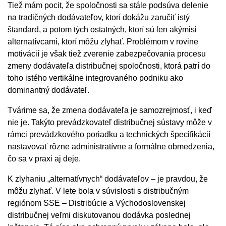
Tiež mám pocit, že spoločnosti sa stále podsúva delenie
na tradičných dodávateľov, ktorí dokážu zaručiť istý
štandard, a potom tých ostatných, ktorí sú len akýmisi
alternatívcami, ktorí môžu zlyhať. Problémom v rovine
motivácií je však tiež zverenie zabezpečovania procesu
zmeny dodávateľa distribučnej spoločnosti, ktorá patrí do
toho istého vertikálne integrovaného podniku ako
dominantný dodávateľ.
Tvárime sa, že zmena dodávateľa je samozrejmosť, i keď
nie je. Takýto prevádzkovateľ distribučnej sústavy môže v
rámci prevádzkového poriadku a technických špecifikácií
nastavovať rôzne administratívne a formálne obmedzenia,
čo sa v praxi aj deje.
K zlyhaniu „alternatívnych“ dodávateľov – je pravdou, že
môžu zlyhať. V lete bola v súvislosti s distribučným
regiónom SSE – Distribúcie a Východoslovenskej
distribučnej veľmi diskutovanou dodávka poslednej