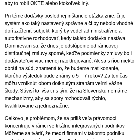
aby to robil OKTE alebo ktokoľvek iný.
Pri téme dodávky poslednej inštancie otázka znie, či je
systém ako taký nastavený správne a či by nebolo vhodné
doň začleniť subjekt, ktorý by vedel administratívne a
autoritatívne rozhodovať, kedy takáto dodávka nastáva.
Domnievam sa, že dnes je odstúpenie od rámcovej
distribučnej zmluvy sporné, keďže podmienky zmluvy boli
dodávateľovi viac menej naoktrojované. Ak sa s ňou niekto
obráti na súd, znamená to, že budeme mať konanie,
ktorého výsledok bude známy o 5 – 7 rokov? Za ten čas
môžu vzniknúť obom dotknutým stranám veľmi vážne
škody. Súvisí to však i s tým, že na Slovensku nemáme
mechanizmy, aby sa spory rozhodovali rýchlo,
kvalifikovane a jednoznačne.
Celkovo je problémom, že sa príliš veľa právomocí
koncentruje v rámci vertikálne integrovaných podnikov.
Môžeme sa tváriť, že medzi firmami v takomto podniku