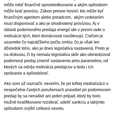
môže robiť finančné sprostredkovanie a akým spôsobom
môže brať províziu. Zákon presne hovorí, kto môže byť
finančným agentom alebo poradcom, akým vzdelaním
musí disponovať a ako je ohodnotený províziou. Aj v
oblasti podomového predaja energií ide v prvom rade o
motivácie tých, ktorí domácnosti navštevujú. Cieľom je
uzavretie čo najväčšieho počtu zmlúv, čo je však len
dôsledok toho, ako je dnes legislatíva nastavená. Preto je
na diskusiu, či by nemala legislatíva skôr ako obmedzovať
podomový predaj zmeniť nastavenie jeho parametrov, od
ktorých sa odvíja motivácia predajcov a teda i ich
správanie a spôsobilosť.
Ako som už naznačil, neverím, že pri toľkej medializácii o
nespočetne častých porušeniach pravidiel pri podomovom
predaji by sa nenašiel ani jeden prípad, ktorý by bolo
možné kvalifikovane rozobrať, udeliť sankciu a takýmto
spôsobom zvýšiť celkovú osvetu.