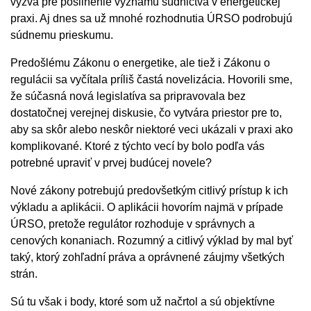
výzva pre posilnenie významu súdnictva v energetickej
praxi. Aj dnes sa už mnohé rozhodnutia ÚRSO podrobujú
súdnemu prieskumu.
Predošlému Zákonu o energetike, ale tiež i Zákonu o
regulácii sa vyčítala príliš častá novelizácia. Hovorili sme,
že súčasná nová legislatíva sa pripravovala bez
dostatočnej verejnej diskusie, čo vytvára priestor pre to,
aby sa skôr alebo neskôr niektoré veci ukázali v praxi ako
komplikované. Ktoré z týchto vecí by bolo podľa vás
potrebné upraviť v prvej budúcej novele?
Nové zákony potrebujú predovšetkým citlivý prístup k ich
výkladu a aplikácii. O aplikácii hovorím najmä v prípade
ÚRSO, pretože regulátor rozhoduje v správnych a
cenových konaniach. Rozumný a citlivý výklad by mal byť
taký, ktorý zohľadní práva a oprávnené záujmy všetkých
strán.
Sú tu však i body, ktoré som už načrtol a sú objektívne