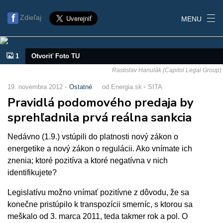
Zdieľaj
MENU
1
Otvoriť Foto TU
Rastislav Hanulák (Capitol Legal Group)
19. novembra 2012
Ostatné
od Energia.sk
SITA
Pravidlá podomového predaja by
sprehľadnila prvá reálna sankcia
Nedávno (1.9.) vstúpili do platnosti nový zákon o
energetike a nový zákon o regulácii. Ako vnímate ich
znenia; ktoré pozitíva a ktoré negatívna v nich
identifikujete?
Legislatívu možno vnímať pozitívne z dôvodu, že sa
konečne pristúpilo k transpozícii smerníc, s ktorou sa
meškalo od 3. marca 2011, teda takmer rok a pol. O