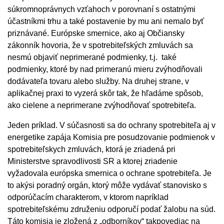
súkromnoprávnych vzťahoch v porovnaní s ostatnými
účastníkmi trhu a také postavenie by mu ani nemalo byť
priznávané. Európske smernice, ako aj Občiansky
zákonník hovoria, že v spotrebiteľských zmluvách sa
nesmú objaviť neprimerané podmienky, t.j. také
podmienky, ktoré by nad primeranú mieru zvýhodňovali
dodávateľa tovaru alebo služby. Na druhej strane, v
aplikačnej praxi to vyzerá skôr tak, že hľadáme spôsob,
ako cielene a neprimerane zvýhodňovať spotrebiteľa.
Jeden príklad. V súčasnosti sa do ochrany spotrebiteľa aj v
energetike zapája Komisia pre posudzovanie podmienok v
spotrebiteľskych zmluvách, ktorá je zriadená pri
Ministerstve spravodlivosti SR a ktorej zriadenie
vyžadovala európska smernica o ochrane spotrebiteľa. Je
to akýsi poradný orgán, ktorý môže vydávať stanovisko s
odporúčacím charakterom, v ktorom napríklad
spotrebiteľskému združeniu odporučí podať žalobu na súd.
Táto komisia je zložená z „odborníkov“ takpovediac na