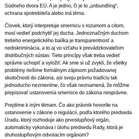
Súdneho dvora EÚ. A je jedno, či je to „unbundling“,
ochrana spotrebiteľa alebo iná téma.
Človek, ktorý interpretuje smernicu s rozumom a citom,
musí vedieť podchytiť jej ducha. Jednoznačným duchom
tretieho energetického balíka je transparentnosť a
nediskriminácia, a to aj vo vzťahu k prevádzkovateľom
distribučných sústav. Tieto princípy však treba vedieť
správne uchopiť a vyložiť. Ak sme si už zvykli, že všetky
problémy riešime formálnym zápisom požadovanej
skutočnosti do zákona, asi svoju právnu tradíciu tak
jednoducho nezmeníme, čo však neznamená, že môžme
prepisovať ustanovenia smernice do zákona nesprávne.
Prejdime k iným témam. Čo ako právnik hovoríte na
ustanovenie v zákone o regulácii, podľa ktorého predseda
Úradu, ktorý rozhoduje ako prvostupňový orgán,
automaticky vykonáva i úlohu predsedu Rady, ktorá je
druhostupňovým odvolacím orgánom?