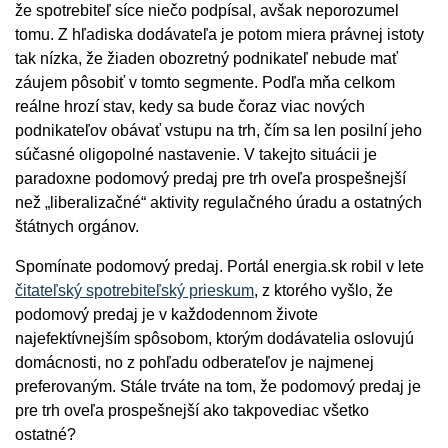
že spotrebiteľ síce niečo podpísal, avšak neporozumel
tomu. Z hľadiska dodávateľa je potom miera právnej istoty
tak nízka, že žiaden obozretný podnikateľ nebude mať
záujem pôsobiť v tomto segmente. Podľa mňa celkom
reálne hrozí stav, kedy sa bude čoraz viac nových
podnikateľov obávať vstupu na trh, čím sa len posilní jeho
súčasné oligopolné nastavenie. V takejto situácii je
paradoxne podomový predaj pre trh oveľa prospešnejší
než „liberalizačné“ aktivity regulačného úradu a ostatných
štátnych orgánov.
Spomínate podomový predaj. Portál energia.sk robil v lete
čitateľský spotrebiteľský prieskum
, z ktorého vyšlo, že
podomový predaj je v každodennom živote
najefektívnejším spôsobom, ktorým dodávatelia oslovujú
domácnosti, no z pohľadu odberateľov je najmenej
preferovaným. Stále trváte na tom, že podomový predaj je
pre trh oveľa prospešnejší ako takpovediac všetko
ostatné?