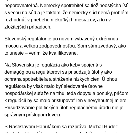
neporovnateľná. Nemecký spotrebiteľ sa tiež neostýcha ísť
s vecou na súd a je faktom, že nemecký súd nemá problém
rozhodnúť v priebehu niekoľkých mesiacov, a to i v
zložitejších prípadoch.
Slovenský regulátor je po novom vybavený extrémnou
mocou a veľkou zodpovednosťou. Som sám zvedavý, ako
to unesie – verím, že kvalifikovane.
Na Slovensku je regulácia ako keby spojená s
demagógiou a regulátorovi sa prisudzujú úlohy ako
ochrana spotrebiteľa a stráženie nízkych cien. Úlohou
regulátora by však malo byť sledovanie úrovne
hospodárskej súťaže na trhu, teda dopytu a ponuky, pričom
k regulácii by sa malo pristupovať len v nevyhnutnej miere.
Prisudzovanie politických úloh regulačnému úradu nie je
správnym prístupom k veci.
S Rastislavom Hanulákom sa rozprával Michal Hudec.