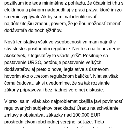
pozitívum ide teda minimálne z pohľadu, že účastníci trhu s
elektrinou a plynom nadobudli aj v praxi práva, ktoré im zo
smerníc vyplývali. Ak by som mal identifikovať
najdôležitejšiu zmenu, poviem, že je ňou možnosť zmeniť
dodávateľa do troch týždňov.
Novú legislatívu však vo všeobecnosti vnímam najmä v
súvislosti s posilnením regulácie. Nech sa na to pozrieme
akokoľvek, z legislatívy to všade „srší“. Posilňuje sa
postavenie ÚRSO, betónuje postavenie veľkých
dodávateľov, aj preto o novej legislatíve s úsmevom
hovorím ako o „treťom regulačnom balíčku“. Niet sa však
čomu čudovať, ak si uvedomíme, že sa tak rozsiahle
zákony pripravovali bez riadnej verejnej diskusie.
V praxi sa mi však ako najproblematickejšia javí povinnosť
regulovaných subjektov predkladať Úradu na schválenie
zmluvy a obstarávať zákazky nad 100.000 EUR
prostredníctvom obchodnej verejnej súťaže. Tieto