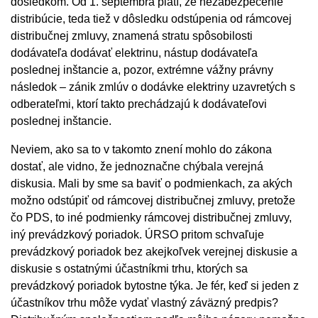
dôsledkom. Od 1. septembra platí, že nezabezpečenie
distribúcie, teda tiež v dôsledku odstúpenia od rámcovej
distribučnej zmluvy, znamená stratu spôsobilosti
dodávateľa dodávať elektrinu, nástup dodávateľa
poslednej inštancie a, pozor, extrémne vážny právny
následok – zánik zmlúv o dodávke elektriny uzavretých s
odberateľmi, ktorí takto prechádzajú k dodávateľovi
poslednej inštancie.
Neviem, ako sa to v takomto znení mohlo do zákona
dostať, ale vidno, že jednoznačne chýbala verejná
diskusia. Mali by sme sa baviť o podmienkach, za akých
možno odstúpiť od rámcovej distribučnej zmluvy, pretože
čo PDS, to iné podmienky rámcovej distribučnej zmluvy,
iný prevádzkový poriadok. ÚRSO pritom schvaľuje
prevádzkový poriadok bez akejkoľvek verejnej diskusie a
diskusie s ostatnými účastníkmi trhu, ktorých sa
prevádzkový poriadok bytostne týka. Je fér, keď si jeden z
účastníkov trhu môže vydať vlastný záväzný predpis?