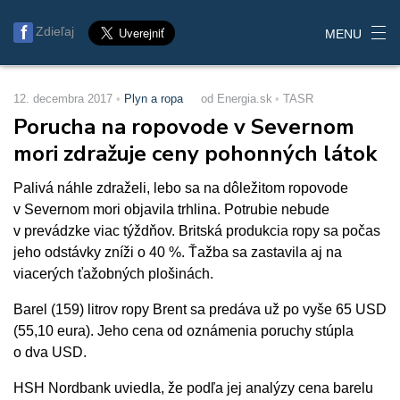
Zdieľaj
MENU
12. decembra 2017
Plyn a ropa
od Energia.sk
TASR
Porucha na ropovode v Severnom
mori zdražuje ceny pohonných látok
Palivá náhle zdraželi, lebo sa na dôležitom ropovode
v Severnom mori objavila trhlina. Potrubie nebude
v prevádzke viac týždňov. Britská produkcia ropy sa počas
jeho odstávky zníži o 40 %. Ťažba sa zastavila aj na
viacerých ťažobných plošinách.
Barel (159) litrov ropy Brent sa predáva už po vyše 65 USD
(55,10 eura). Jeho cena od oznámenia poruchy stúpla
o dva USD.
HSH Nordbank uviedla, že podľa jej analýzy cena barelu