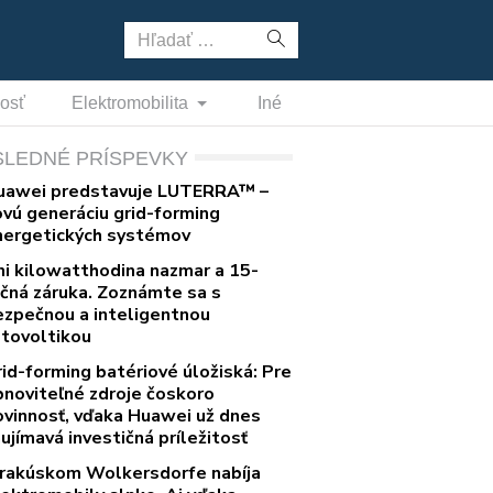
Hľadať:
nosť
Elektromobilita
Iné
SLEDNÉ PRÍSPEVKY
uawei predstavuje LUTERRA™ –
ovú generáciu grid-forming
nergetických systémov
ni kilowatthodina nazmar a 15-
očná záruka. Zoznámte sa s
ezpečnou a inteligentnou
otovoltikou
rid-forming batériové úložiská: Pre
bnoviteľné zdroje čoskoro
ovinnosť, vďaka Huawei už dnes
ujímavá investičná príležitosť
 rakúskom Wolkersdorfe nabíja