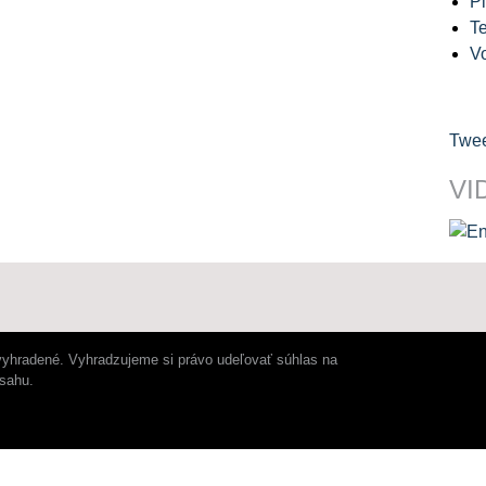
Pl
Te
V
Twee
VI
vyhradené. Vyhradzujeme si právo udeľovať súhlas na
bsahu.