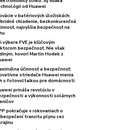
lektromobily slnko. Aj vďaka
echnológii od Huawei
ovácie v batériových úložiskách:
ybridné chladenie, bezkonkurenčná
innosť, najvyššia bezpečnosť na
rhu
ri výbere FVE je kľúčovým
aktorom bezpečnosť. Nie však
diným, hovorí Martin Hodek z
uawei
aximálna účinnosť a bezpečnosť:
novatívne striedače Huawei menia
rh s fotovoltaikou pre domácnosti
uawei prináša revolúciu v
ezpečnosti a výkonnosti solárnych
eničov
PP pokračuje v rokovaniach o
abezpečení tranzitu plynu cez
rajinu