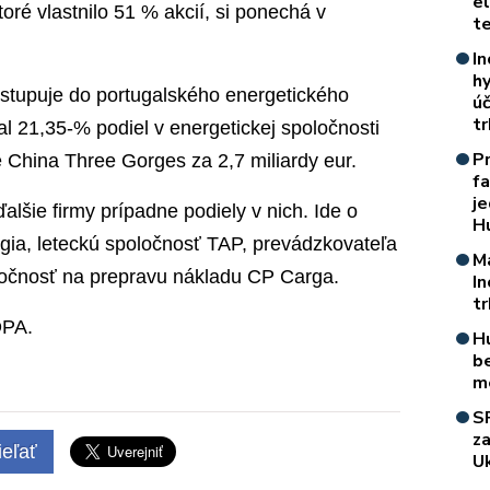
e
toré vlastnilo 51 % akcií, si ponechá v
t
In
h
 vstupuje do portugalského energetického
úč
t
l 21,35-% podiel v energetickej spoločnosti
P
e China Three Gorges za 2,7 miliardy eur.
f
je
ďalšie firmy prípadne podiely v nich. Ide o
H
gia, leteckú spoločnosť TAP, prevádzkovateľa
M
oločnosť na prepravu nákladu CP Carga.
I
t
DPA.
H
b
m
S
z
eľať
Uk