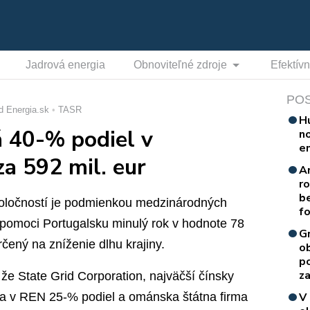
Jadrová energia
Obnoviteľné zdroje
Efektív
PO
d Energia.sk
TASR
H
 40-% podiel v
n
e
a 592 mil. eur
A
r
b
spoločností je podmienkou medzinárodných
f
j pomoci Portugalsku minulý rok v hodnote 78
G
určený na zníženie dlhu krajiny.
o
p
za
že State Grid Corporation, najväčší čínsky
íska v REN 25-% podiel a ománska štátna firma
V