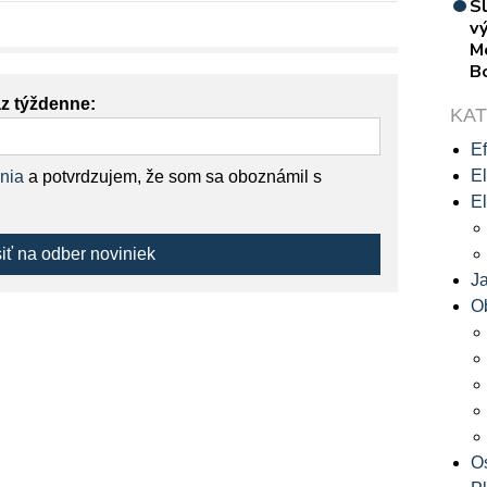
S
vý
M
B
az týždenne:
KA
Ef
El
nia
a potvrdzujem, že som sa oboznámil s
El
siť na odber noviniek
J
O
O