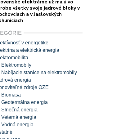
lovenské elektrárne už majú vo
robe všetky svoje jadrové bloky v
ochovciach a v Jaslovských
ohuniciach
TEGÓRIE
ektívnosť v energetike
ektrina a elektrická energia
ektromobilita
Elektromobily
Nabíjacie stanice na elektromobily
adrová energia
bnoviteľné zdroje OZE
Biomasa
Geotermálna energia
Slnečná energia
Veterná energia
Vodná energia
statné