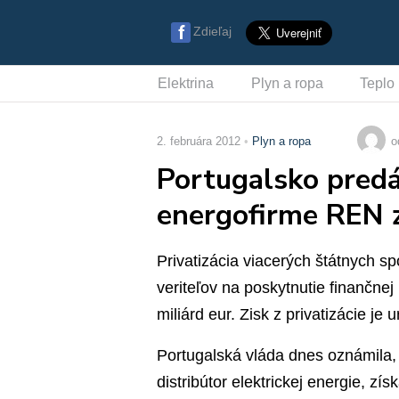
Zdieľaj
Elektrina
Plyn a ropa
Teplo
2. februára 2012
Plyn a ropa
o
Portugalsko predá
energofirme REN z
Privatizácia viacerých štátnych 
veriteľov na poskytnutie finančne
miliárd eur. Zisk z privatizácie je 
Portugalská vláda dnes oznámila, 
distribútor elektrickej energie, z