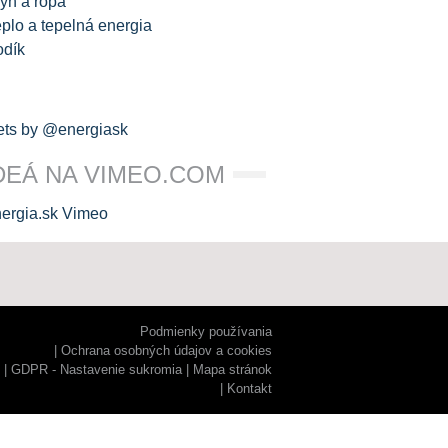
yn a ropa
plo a tepelná energia
odík
ts by @energiask
DEÁ NA VIMEO.COM
Podmienky používania
Ochrana osobných údajov a cookies
GDPR - Nastavenie sukromia
Mapa stránok
Kontakt