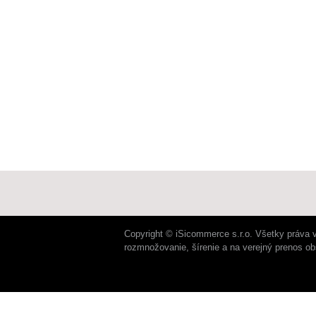
Copyright © iSicommerce s.r.o. Všetky práva 
rozmnožovanie, šírenie a na verejný prenos o