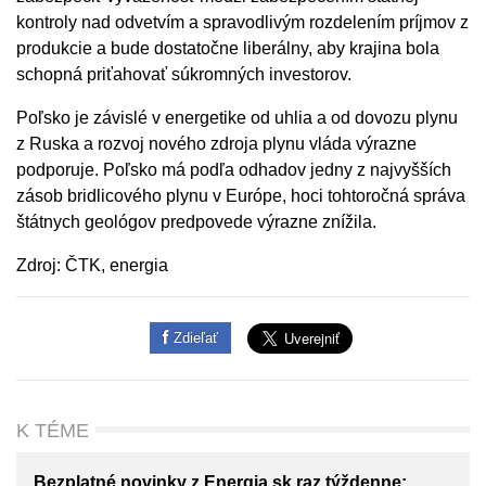
kontroly nad odvetvím a spravodlivým rozdelením príjmov z
produkcie a bude dostatočne liberálny, aby krajina bola
schopná priťahovať súkromných investorov.
Poľsko je závislé v energetike od uhlia a od dovozu plynu
z Ruska a rozvoj nového zdroja plynu vláda výrazne
podporuje. Poľsko má podľa odhadov jedny z najvyšších
zásob bridlicového plynu v Európe, hoci tohtoročná správa
štátnych geológov predpovede výrazne znížila.
Zdroj: ČTK, energia
Zdieľať
K TÉME
Bezplatné novinky z Energia.sk raz týždenne: