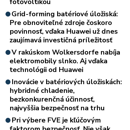
fotovoltikou
Grid-forming batériové úložiská:
Pre obnoviteľné zdroje čoskoro
povinnosť, vďaka Huawei už dnes
zaujímavá investičná príležitosť
V rakúskom Wolkersdorfe nabíja
elektromobily slnko. Aj vďaka
technológii od Huawei
Inovácie v batériových úložiskách:
hybridné chladenie,
bezkonkurenčná účinnosť,
najvyššia bezpečnosť na trhu
Pri výbere FVE je kľúčovým
faktorom bezpečnosť. Nie však