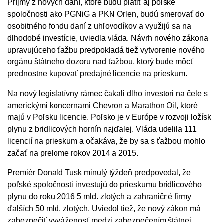
Príjmy z nových daní, ktoré budú platiť aj poľské
spoločnosti ako PGNiG a PKN Orlen, budú smerovať do
osobitného fondu daní z uhľovodíkov a využijú sa na
dlhodobé investície, uviedla vláda. Návrh nového zákona
upravujúceho ťažbu predpokladá tiež vytvorenie nového
orgánu štátneho dozoru nad ťažbou, ktorý bude môcť
prednostne kupovať predajné licencie na prieskum.
Na nový legislatívny rámec čakali dlho investori na čele s
americkými koncernami Chevron a Marathon Oil, ktoré
majú v Poľsku licencie. Poľsko je v Európe v rozvoji ložísk
plynu z bridlicových hornín najďalej. Vláda udelila 111
licencií na prieskum a očakáva, že by sa s ťažbou mohlo
začať na prelome rokov 2014 a 2015.
Premiér Donald Tusk minulý týždeň predpovedal, že
poľské spoločnosti investujú do prieskumu bridlicového
plynu do roku 2016 5 mld. zlotých a zahraničné firmy
ďalších 50 mld. zlotých. Uviedol tiež, že nový zákon má
zabezpečiť vyváženosť medzi zabezpečením štátnej