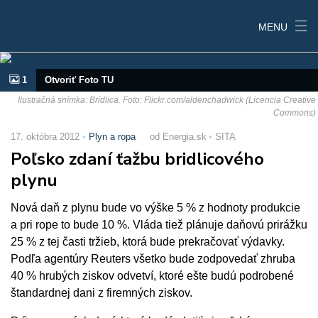
MENU
1
Otvoriť Foto TU
Ilustračná snímka: Bridlica. Foto: Flickr.com/aldenchadwick (Licencia Creative
Commons)
17. októbra 2012
Plyn a ropa
od Energia.sk
SITA
Poľsko zdaní ťažbu bridlicového
plynu
Nová daň z plynu bude vo výške 5 % z hodnoty produkcie
a pri rope to bude 10 %. Vláda tiež plánuje daňovú prirážku
25 % z tej časti tržieb, ktorá bude prekračovať výdavky.
Podľa agentúry Reuters všetko bude zodpovedať zhruba
40 % hrubých ziskov odvetví, ktoré ešte budú podrobené
štandardnej dani z firemných ziskov.