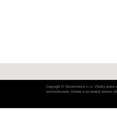
Copyright © iSicommerce s.r.o. Všetky práva 
rozmnožovanie, šírenie a na verejný prenos o