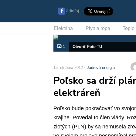
Zdieľaj
Elektrina
Plyn a ropa
Teplo
1
Otvoriť Foto TU
15. októbra 2012
Jadrová energia
Poľsko sa drží plá
elektráreň
Poľsko bude pokračovať vo svojom 
krajine. Povedal to člen vlády. Roz
zlotých (PLN) by sa nemusela zrea
vo svojom prejave nespomínal proje