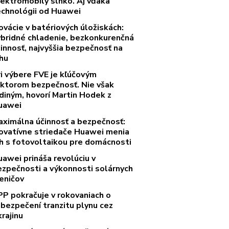
lektromobily slnko. Aj vďaka
echnológii od Huawei
ovácie v batériových úložiskách:
ybridné chladenie, bezkonkurenčná
innosť, najvyššia bezpečnosť na
rhu
ri výbere FVE je kľúčovým
aktorom bezpečnosť. Nie však
diným, hovorí Martin Hodek z
uawei
aximálna účinnosť a bezpečnosť:
novatívne striedače Huawei menia
rh s fotovoltaikou pre domácnosti
uawei prináša revolúciu v
ezpečnosti a výkonnosti solárnych
eničov
PP pokračuje v rokovaniach o
abezpečení tranzitu plynu cez
rajinu