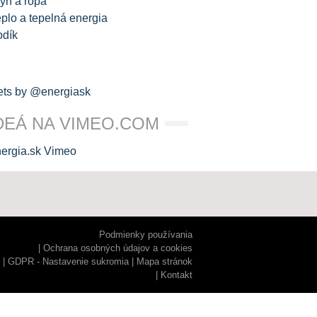
yn a ropa
plo a tepelná energia
odík
ts by @energiask
DEÁ NA VIMEO.COM
Podmienky používania
Ochrana osobných údajov a cookies
GDPR - Nastavenie sukromia
Mapa stránok
Kontakt