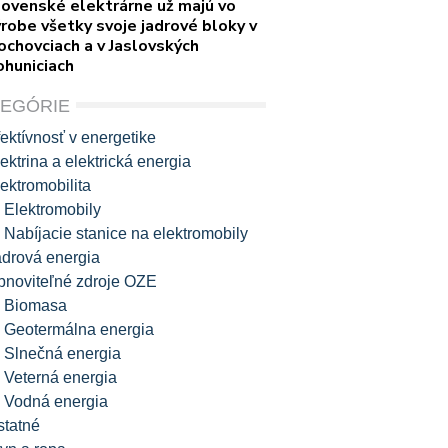
lovenské elektrárne už majú vo
robe všetky svoje jadrové bloky v
ochovciach a v Jaslovských
ohuniciach
TEGÓRIE
ektívnosť v energetike
ektrina a elektrická energia
ektromobilita
Elektromobily
Nabíjacie stanice na elektromobily
adrová energia
bnoviteľné zdroje OZE
Biomasa
Geotermálna energia
Slnečná energia
Veterná energia
Vodná energia
statné