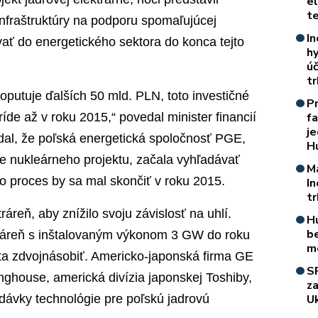
e
t
infraštruktúry na podporu spomaľujúcej
In
ať do energetického sektora do konca tejto
h
úč
t
oputuje ďalších 50 mld. PLN, toto investičné
P
íde až v roku 2015,“ povedal minister financií
f
je
al, že poľská energetická spoločnosť PGE,
H
ie nukleárneho projektu, začala vyhľadávať
M
nto proces by sa mal skončiť v roku 2015.
I
t
áreň, aby znížilo svoju závislosť na uhlí.
H
b
ktráreň s inštalovaným výkonom 3 GW do roku
m
a zdvojnásobiť. Americko-japonská firma GE
S
nghouse, americká divízia japonskej Toshiby,
z
dávky technológie pre poľskú jadrovú
Uk