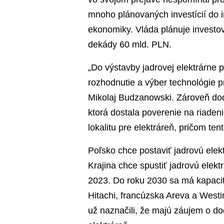
mnoho plánovaných investícií do 
ekonomiky. Vláda plánuje investov
dekády 60 mld. PLN.
„Do výstavby jadrovej elektrárne p
rozhodnutie a výber technológie pr
Mikolaj Budzanowski. Zároveň dod
ktorá dostala poverenie na riaden
lokalitu pre elektráreň, pričom te
Poľsko chce postaviť jadrovú elektr
Krajina chce spustiť jadrovú ele
2023. Do roku 2030 sa má kapacit
Hitachi, francúzska Areva a Westi
už naznačili, že majú záujem o do