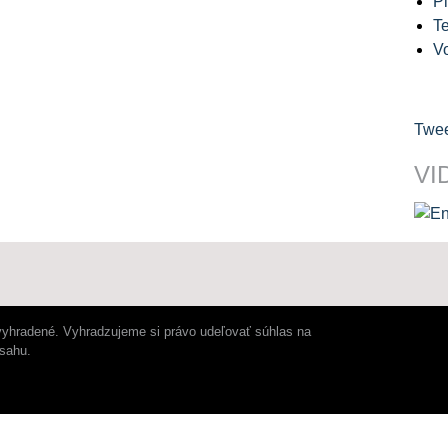
Pl
Te
V
Twee
VI
vyhradené. Vyhradzujeme si právo udeľovať súhlas na
bsahu.