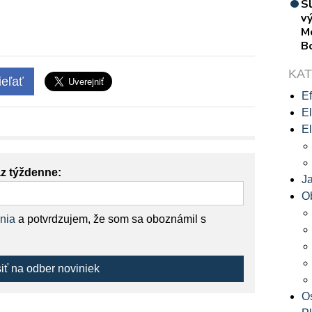
S
vý
M
B
KA
eľať
Ef
El
El
az týždenne:
J
O
nia
a potvrdzujem, že som sa oboznámil s
siť na odber noviniek
O