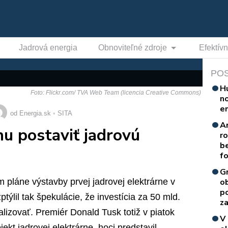
Jadrová energia
Obnoviteľné zdroje
Efektív
PO
H
Foto: Flickr.com/ TVA Web Team (licencia Creative Commons)
n
e
od Energia.sk
SITA
A
nu postaviť jadrovú
r
b
f
G
pláne výstavby prvej jadrovej elektrárne v
o
p
ptýlil tak špekulácie, že investícia za 50 mld.
za
lizovať. Premiér Donald Tusk totiž v piatok
V
kt jadrovej elektrárne, hoci predstavil