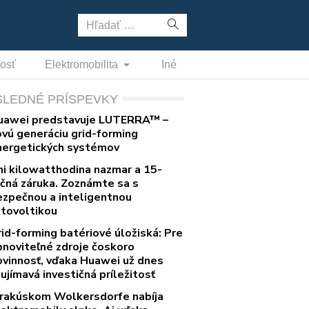
Hľadať:
nosť
Elektromobilita
Iné
SLEDNÉ PRÍSPEVKY
uawei predstavuje LUTERRA™ –
ovú generáciu grid-forming
nergetických systémov
ni kilowatthodina nazmar a 15-
očná záruka. Zoznámte sa s
ezpečnou a inteligentnou
otovoltikou
rid-forming batériové úložiská: Pre
bnoviteľné zdroje čoskoro
ovinnosť, vďaka Huawei už dnes
ujímavá investičná príležitosť
 rakúskom Wolkersdorfe nabíja