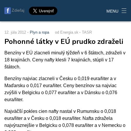
Zdieľaj
MENU
12. júla 2012
Plyn a ropa
od Energia.sk
TASR
Pohonné látky v EÚ prudko zdraželi
Benzíny v EÚ zlacneli minulý týždeň v 6 štátoch, zdraželi v
18 krajinách. Ceny nafty klesli 7 krajinách, stúpli v 17
štátoch.
Benzíny najviac zlacneli v Česku o 0,019 eura/liter a v
Maďarsku o 0,017 eura/liter. Ceny benzínov sa najviac
zvýšili v Belgicku o 0,077 eura/liter a v Dánsku o 0,076
eura/liter.
Najväčší pokles cien nafty nastal v Rumunsku o 0,018
eura/liter a v Česku o 0,018 eura/liter. Nafta zdražela
najvýraznejšie v Belgicku o 0,078 eura/liter a v Nemecku o