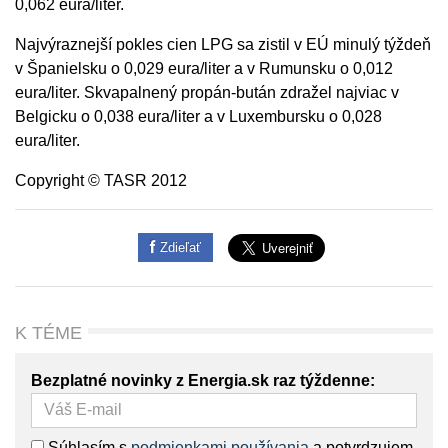
0,062 eura/liter.
Najvýraznejší pokles cien LPG sa zistil v EÚ minulý týždeň
v Španielsku o 0,029 eura/liter a v Rumunsku o 0,012
eura/liter. Skvapalnený propán-bután zdražel najviac v
Belgicku o 0,038 eura/liter a v Luxembursku o 0,028
eura/liter.
Copyright © TASR 2012
Zdieľať
K TÉME
Bezplatné novinky z Energia.sk raz týždenne:
Súhlasím s
podmienkami používania
a potvrdzujem,