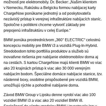
možností pre elektromobily. Dr. Becker: „Našim klientom
v Nemecku, Rakúsku a Belgicku formou nabíjacej karty
ChargeNow ponúkame jednotný a od poskytovateľa
nezávislý prístup k verejnej infraštruktúre nabíjacích staníc.
Spoločne s politikmi chceme vytvoriť základy pre
prepojenú infraštruktúru v celej Európe.“
BMW ponúka prostredníctvom „360° ELECTRIC“ celostnú
koncepciu mobility pre BMW i3 a vozidlá Plug-In-Hybrid.
Stredobodom tohto portfólia produktov a služieb sú
inovatívne riešenia pre nabíjanie elektromobilov doma aj
na cestách. S kartou ChargeNow majú klienti BMW vo viac
ako 20 krajinách prístup k viac ako 30 000 verejným
nabíjacím bodom. Špeciálne domáce nabíjacie stanice, tzv.
nástenné boxy, osobitne prispôsobené pre vozidlá BMW,
umožňujú rýchle a pohodlné nabíjanie doma.
Závod BMW Group v Lipsku denne vyrobí viac ako 100
vozidiel BMW i3 a viac ako 20 vozidiel BMW i8.