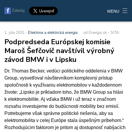
Zdieľaj
MENU
1. júla 2015
Elektrina a elektrická energia
od Energia.sk
SITA
Podpredseda Európskej komisie
Maroš Šefčovič navštívil výrobný
závod BMW i v Lipsku
Dr. Thomas Becker, vedúci politického oddelenia v BMW
Group, vysvetľoval návštevníkom komplexný prístup
spoločnosti k využívaniu elektromobilov v každodennom
živote: „Lipsko je príkladom toho, že BMW Group sa hlási
k elektromobilite. Aj vďaka BMW i už teraz v značnom
rozsahu investujeme do budúcnosti mobility bez emisií.
Potrebujeme však správne politické riešenia, aby sa
elektromobilita v celej Európe stala úspešným príbehom.“
Rozhodujúcim faktorom je pritom aj dostupnosť nabíjacích