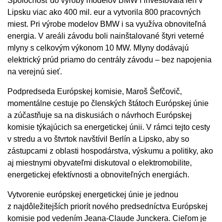
Spoločnosť do výroby modelov BMW i investovala len v
Lipsku viac ako 400 mil. eur a vytvorila 800 pracovných
miest. Pri výrobe modelov BMW i sa využíva obnoviteľná
energia. V areáli závodu boli nainštalované štyri veterné
mlyny s celkovým výkonom 10 MW. Mlyny dodávajú
elektrický prúd priamo do centrály závodu – bez napojenia
na verejnú sieť.
Podpredseda Európskej komisie, Maroš Šefčovič,
momentálne cestuje po členských štátoch Európskej únie
a zúčastňuje sa na diskusiách o návrhoch Európskej
komisie týkajúcich sa energetickej únii. V rámci tejto cesty
v stredu a vo štvrtok navštívil Berlín a Lipsko, aby so
zástupcami z oblasti hospodárstva, výskumu a politiky, ako
aj miestnymi obyvateľmi diskutoval o elektromobilite,
energetickej efektívnosti a obnoviteľných energiách.
Vytvorenie európskej energetickej únie je jednou
z najdôležitejších priorít nového predsedníctva Európskej
komisie pod vedením Jeana-Claude Junckera. Cieľom je