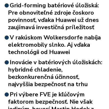
Grid-forming batériové úložiská:
Pre obnoviteľné zdroje čoskoro
povinnosť, vďaka Huawei už dnes
zaujímavá investičná príležitosť
V rakúskom Wolkersdorfe nabíja
elektromobily slnko. Aj vďaka
technológii od Huawei
Inovácie v batériových úložiskách:
hybridné chladenie,
bezkonkurenčná účinnosť,
najvyššia bezpečnosť na trhu
Pri výbere FVE je kľúčovým
faktorom bezpečnosť. Nie však
jediným, hovorí Martin Hodek z