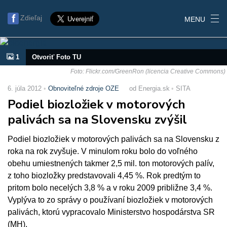
Zdieľaj
MENU
1
Otvoriť Foto TU
Foto: Flickr.com/GreenRon (licencia Creative Commons)
6. júla 2012
Obnoviteľné zdroje OZE
od Energia.sk
SITA
Podiel biozložiek v motorových
palivách sa na Slovensku zvýšil
Podiel biozložiek v motorových palivách sa na Slovensku z
roka na rok zvyšuje. V minulom roku bolo do voľného
obehu umiestnených takmer 2,5 mil. ton motorových palív,
z toho biozložky predstavovali 4,45 %. Rok predtým to
pritom bolo necelých 3,8 % a v roku 2009 približne 3,4 %.
Vyplýva to zo správy o používaní biozložiek v motorových
palivách, ktorú vypracovalo Ministerstvo hospodárstva SR
(MH).