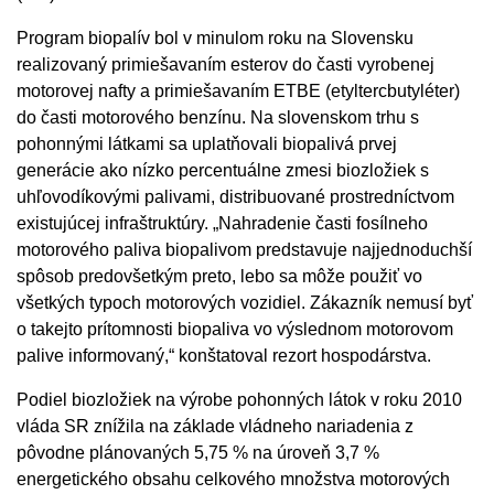
Program biopalív bol v minulom roku na Slovensku
realizovaný primiešavaním esterov do časti vyrobenej
motorovej nafty a primiešavaním ETBE (etyltercbutyléter)
do časti motorového benzínu. Na slovenskom trhu s
pohonnými látkami sa uplatňovali biopalivá prvej
generácie ako nízko percentuálne zmesi biozložiek s
uhľovodíkovými palivami, distribuované prostredníctvom
existujúcej infraštruktúry. „Nahradenie časti fosílneho
motorového paliva biopalivom predstavuje najjednoduchší
spôsob predovšetkým preto, lebo sa môže použiť vo
všetkých typoch motorových vozidiel. Zákazník nemusí byť
o takejto prítomnosti biopaliva vo výslednom motorovom
palive informovaný,“ konštatoval rezort hospodárstva.
Podiel biozložiek na výrobe pohonných látok v roku 2010
vláda SR znížila na základe vládneho nariadenia z
pôvodne plánovaných 5,75 % na úroveň 3,7 %
energetického obsahu celkového množstva motorových