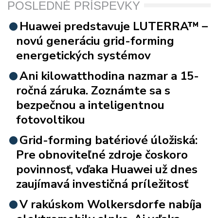
POSLEDNÉ PRÍSPEVKY
Huawei predstavuje LUTERRA™ –
novú generáciu grid-forming
energetických systémov
Ani kilowatthodina nazmar a 15-
ročná záruka. Zoznámte sa s
bezpečnou a inteligentnou
fotovoltikou
Grid-forming batériové úložiská:
Pre obnoviteľné zdroje čoskoro
povinnosť, vďaka Huawei už dnes
zaujímavá investičná príležitosť
V rakúskom Wolkersdorfe nabíja