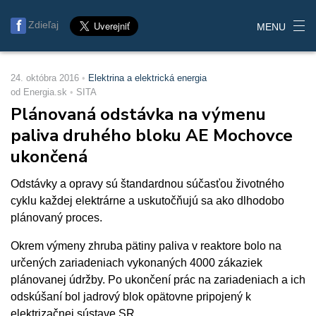
Zdieľaj
MENU
24. októbra 2016
Elektrina a elektrická energia
od Energia.sk
SITA
Plánovaná odstávka na výmenu
paliva druhého bloku AE Mochovce
ukončená
Odstávky a opravy sú štandardnou súčasťou životného
cyklu každej elektrárne a uskutočňujú sa ako dlhodobo
plánovaný proces.
Okrem výmeny zhruba pätiny paliva v reaktore bolo na
určených zariadeniach vykonaných 4000 zákaziek
plánovanej údržby. Po ukončení prác na zariadeniach a ich
odskúšaní bol jadrový blok opätovne pripojený k
elektrizačnej sústave SR.