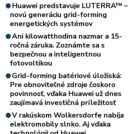
Huawei predstavuje LUTERRA™ –
novú generáciu grid-forming
energetických systémov
Ani kilowatthodina nazmar a 15-
ročná záruka. Zoznámte sa s
bezpečnou a inteligentnou
fotovoltikou
Grid-forming batériové úložiská:
Pre obnoviteľné zdroje čoskoro
povinnosť, vďaka Huawei už dnes
zaujímavá investičná príležitosť
V rakúskom Wolkersdorfe nabíja
elektromobily slnko. Aj vďaka
technológii od Huawei