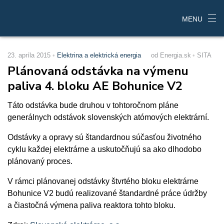
MENU
23. apríla 2015
Elektrina a elektrická energia
od Energia.sk
SITA
Plánovaná odstávka na výmenu
paliva 4. bloku AE Bohunice V2
Táto odstávka bude druhou v tohtoročnom pláne
generálnych odstávok slovenských atómových elektrární.
Odstávky a opravy sú štandardnou súčasťou životného
cyklu každej elektrárne a uskutočňujú sa ako dlhodobo
plánovaný proces.
V rámci plánovanej odstávky štvrtého bloku elektrárne
Bohunice V2 budú realizované štandardné práce údržby
a čiastočná výmena paliva reaktora tohto bloku.