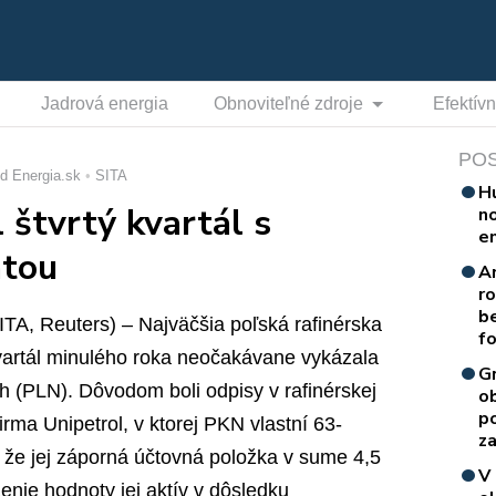
Jadrová energia
Obnoviteľné zdroje
Efektív
PO
d Energia.sk
SITA
H
 štvrtý kvartál s
n
e
atou
A
r
b
A, Reuters) – Najväčšia poľská rafinérska
f
vartál minulého roka neočakávane vykázala
G
ch (PLN). Dôvodom boli odpisy v rafinérskej
o
p
Firma Unipetrol, v ktorej PKN vlastní 63-
za
, že jej záporná účtovná položka v sume 4,5
V
enie hodnoty jej aktív v dôsledku