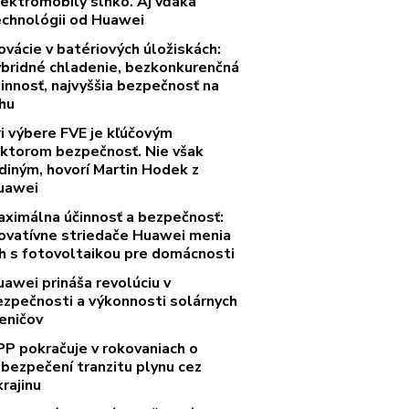
lektromobily slnko. Aj vďaka
echnológii od Huawei
ovácie v batériových úložiskách:
ybridné chladenie, bezkonkurenčná
innosť, najvyššia bezpečnosť na
rhu
ri výbere FVE je kľúčovým
aktorom bezpečnosť. Nie však
diným, hovorí Martin Hodek z
uawei
aximálna účinnosť a bezpečnosť:
novatívne striedače Huawei menia
rh s fotovoltaikou pre domácnosti
uawei prináša revolúciu v
ezpečnosti a výkonnosti solárnych
eničov
PP pokračuje v rokovaniach o
abezpečení tranzitu plynu cez
rajinu