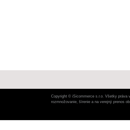
Copyright © iSicommerce s.r.o. Všetky práva 
rozmnožovanie, šírenie a na verejný prenos o