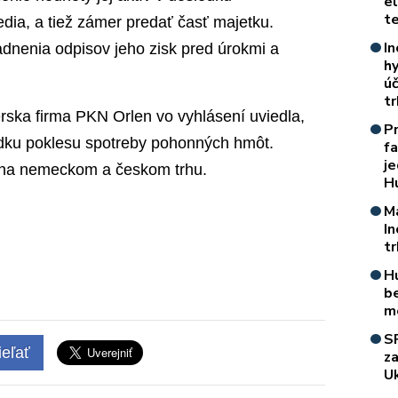
e
t
edia, a tiež zámer predať časť majetku.
In
adnenia odpisov jeho zisk pred úrokmi a
h
úč
t
rska firma PKN Orlen vo vyhlásení uviedla,
P
sledku poklesu spotreby pohonných hmôt.
f
je
 na nemeckom a českom trhu.
H
M
I
t
H
b
m
S
eľať
z
Uk