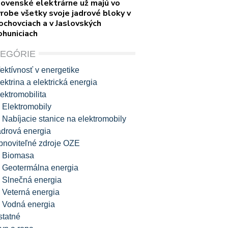
lovenské elektrárne už majú vo
robe všetky svoje jadrové bloky v
ochovciach a v Jaslovských
ohuniciach
TEGÓRIE
ektívnosť v energetike
ektrina a elektrická energia
ektromobilita
Elektromobily
Nabíjacie stanice na elektromobily
adrová energia
bnoviteľné zdroje OZE
Biomasa
Geotermálna energia
Slnečná energia
Veterná energia
Vodná energia
statné