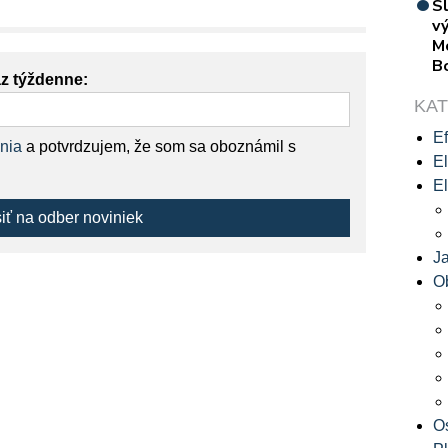
S
vý
M
B
az týždenne:
KA
Ef
nia
a potvrdzujem, že som sa oboznámil s
El
El
siť na odber noviniek
J
O
O