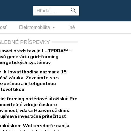
Hľadať:
nosť
Elektromobilita
Iné
SLEDNÉ PRÍSPEVKY
uawei predstavuje LUTERRA™ –
ovú generáciu grid-forming
nergetických systémov
ni kilowatthodina nazmar a 15-
očná záruka. Zoznámte sa s
ezpečnou a inteligentnou
otovoltikou
rid-forming batériové úložiská: Pre
bnoviteľné zdroje čoskoro
ovinnosť, vďaka Huawei už dnes
ujímavá investičná príležitosť
 rakúskom Wolkersdorfe nabíja