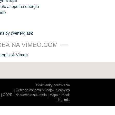
yn a ropa
plo a tepelná energia
odík
ts by @energiask
DEÁ NA VIMEO.COM
Podmienky používania
Ochrana osobných údajov a cookies
GDPR - Nastavenie sukromia
Mapa stránok
Kontakt