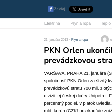
Zdieľaj
Elektrina
Plyn a ropa
Teplo
21. januára 2013
Plyn a ropa
o
PKN Orlen ukončil
prevádzkovou str
VARŠAVA, PRAHA 21. januára (SIT
spoločnosť PKN Orlen za štvrtý k
prevádzkovú stratu 700 mil. zlotý
divízii jej českej dcéry Unipetrol. 
percentný podiel, v piatok uviedla
mld. korún (CZK) odzrkadľuje zníž