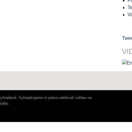
Pl
Te
V
Twee
VI
vyhradené. Vyhradzujeme si právo udeľovať súhlas na
bsahu.