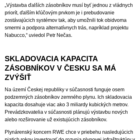
„Výstavba ďalších zásobníkov musí byť jednou z vládnych
priorít, ďalším kľúčovým prvkom je i prebudovanie
zostávajúcich systémov tak, aby umožnili tok obidvoma
smermi a podpora alternatívnych trás, napríklad projektu
Nabucco,“ uviedol Petr Nečas.
SKLADOVACIA KAPACITA
ZÁSOBNÍKOV V ČESKU SA MÁ
ZVÝŠIŤ
Na území Českej republiky v súčasnosti funguje osem
podzemných zásobníkov zemného plynu. Ich skladovacia
kapacita dosahuje viac ako 3 miliardy kubických metrov.
Prevádzkovatelia v súčasnosti plánujú výstavbu nových
alebo rozširovanie už existujúcich zásobníkov.
Plynárenský koncern RWE chce v priebehu nasledujúcich
piatich rokov investovať do rozvoja plynovej infraštruktúry v