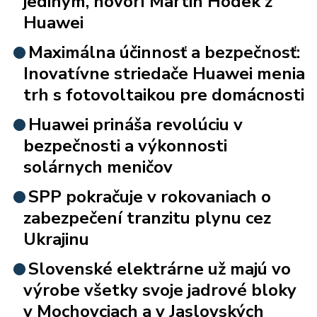
jediným, hovorí Martin Hodek z
Huawei
Maximálna účinnosť a bezpečnosť:
Inovatívne striedače Huawei menia
trh s fotovoltaikou pre domácnosti
Huawei prináša revolúciu v
bezpečnosti a výkonnosti
solárnych meničov
SPP pokračuje v rokovaniach o
zabezpečení tranzitu plynu cez
Ukrajinu
Slovenské elektrárne už majú vo
výrobe všetky svoje jadrové bloky
v Mochovciach a v Jaslovských