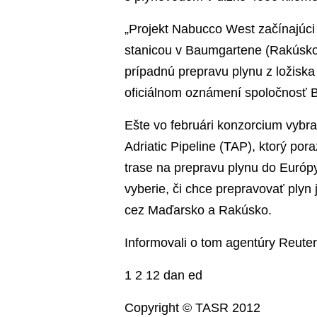
„Projekt Nabucco West začínajúci 
stanicou v Baumgartene (Rakúsko
prípadnú prepravu plynu z ložiska
oficiálnom oznámení spoločnosť 
Ešte vo februári konzorcium vybra
Adriatic Pipeline (TAP), ktorý por
trase na prepravu plynu do Európ
vyberie, či chce prepravovať plyn
cez Maďarsko a Rakúsko.
Informovali o tom agentúry Reute
1 2 12 dan ed
Copyright © TASR 2012