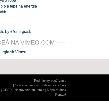
yn a ropa
plo a tepelná energia
odík
ts by @energiask
DEÁ NA VIMEO.COM
Podmienky používania
Ochrana osobných údajov a cookies
GDPR - Nastavenie sukromia
Mapa stránok
Kontakt