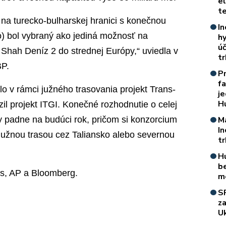
e
t
na turecko-bulharskej hranici s konečnou
In
) bol vybraný ako jediná možnosť na
h
úč
 Shah Deníz 2 do strednej Európy,“ uviedla v
t
BP.
P
f
lo v rámci južného trasovania projekt Trans-
je
H
azil projekt ITGI. Konečné rozhodnutie o celej
y padne na budúci rok, pričom si konzorcium
M
I
 južnou trasou cez Taliansko alebo severnou
t
H
b
rs, AP a Bloomberg.
m
S
z
Uk