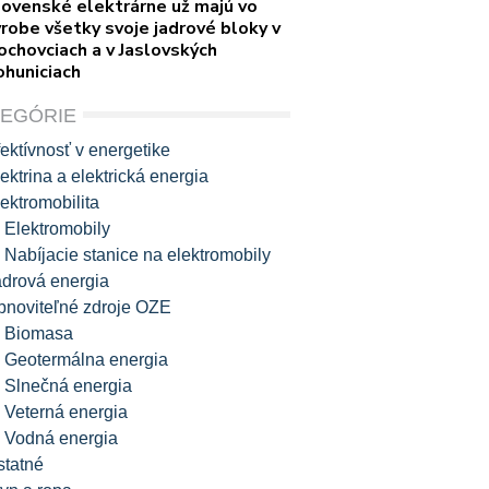
lovenské elektrárne už majú vo
robe všetky svoje jadrové bloky v
ochovciach a v Jaslovských
ohuniciach
TEGÓRIE
ektívnosť v energetike
ektrina a elektrická energia
ektromobilita
Elektromobily
Nabíjacie stanice na elektromobily
adrová energia
bnoviteľné zdroje OZE
Biomasa
Geotermálna energia
Slnečná energia
Veterná energia
Vodná energia
statné