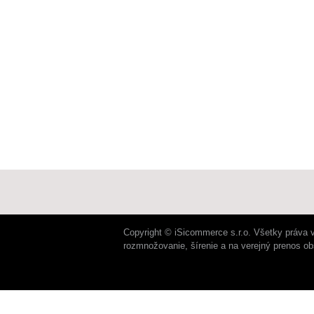
Copyright © iSicommerce s.r.o. Všetky práva 
rozmnožovanie, šírenie a na verejný prenos o