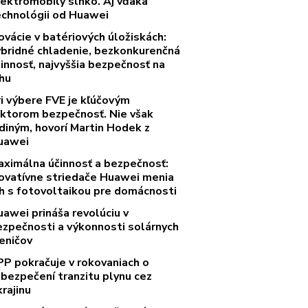
lektromobily slnko. Aj vďaka
echnológii od Huawei
ovácie v batériových úložiskách:
ybridné chladenie, bezkonkurenčná
innosť, najvyššia bezpečnosť na
rhu
ri výbere FVE je kľúčovým
aktorom bezpečnosť. Nie však
diným, hovorí Martin Hodek z
uawei
aximálna účinnosť a bezpečnosť:
novatívne striedače Huawei menia
rh s fotovoltaikou pre domácnosti
uawei prináša revolúciu v
ezpečnosti a výkonnosti solárnych
eničov
PP pokračuje v rokovaniach o
abezpečení tranzitu plynu cez
rajinu