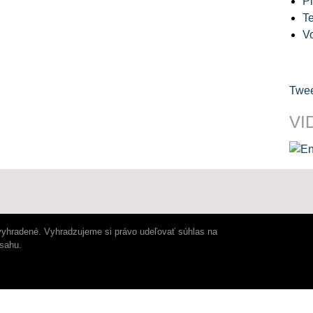
Pl
Te
V
Twee
VI
vyhradené. Vyhradzujeme si právo udeľovať súhlas na
bsahu.