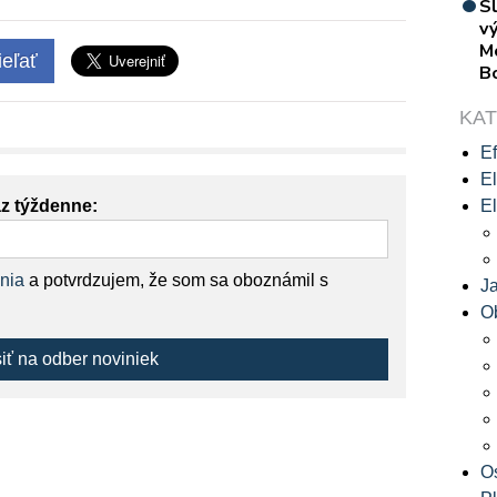
S
vý
M
eľať
B
KA
Ef
El
az týždenne:
El
nia
a potvrdzujem, že som sa oboznámil s
J
O
siť na odber noviniek
O