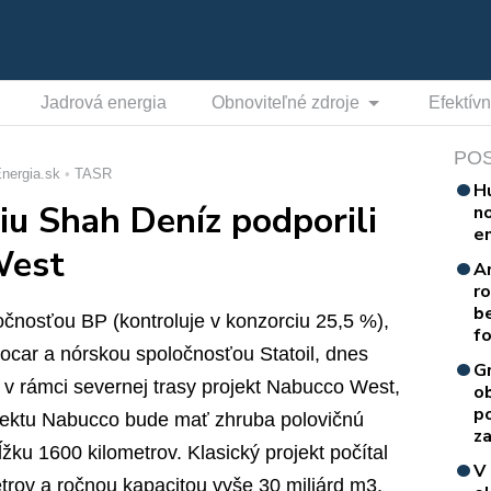
Jadrová energia
Obnoviteľné zdroje
Efektív
PO
nergia.sk
TASR
H
iu Shah Deníz podporili
n
e
West
A
r
b
očnosťou BP (kontroluje v konzorciu 25,5 %),
f
ocar a nórskou spoločnosťou Statoil, dnes
G
 v rámci severnej trasy projekt Nabucco West,
o
p
rojektu Nabucco bude mať zhruba polovičnú
za
ĺžku 1600 kilometrov. Klasický projekt počítal
V
trov a ročnou kapacitou vyše 30 miliárd m3.