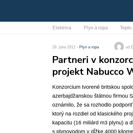
Elektrina
Plyn a ropa
Teplo
29. júna 2012
Plyn a ropa
od E
Partneri v konzorc
projekt Nabucco 
Konzorcium tvorené britskou spol
azerbajdžanskou štátnou firmou S
oznámilo, že sa rozhodlo podporiť
ktorý na rozdiel od klasického p
kapacitu (16 miliárd m3 plynu) a d
s plynovodom v dĺžke 4000 kilome