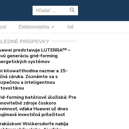
Hľadať:
nosť
Elektromobilita
Iné
SLEDNÉ PRÍSPEVKY
uawei predstavuje LUTERRA™ –
ovú generáciu grid-forming
nergetických systémov
ni kilowatthodina nazmar a 15-
očná záruka. Zoznámte sa s
ezpečnou a inteligentnou
otovoltikou
rid-forming batériové úložiská: Pre
bnoviteľné zdroje čoskoro
ovinnosť, vďaka Huawei už dnes
ujímavá investičná príležitosť
 rakúskom Wolkersdorfe nabíja