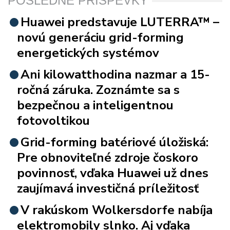
POSLEDNÉ PRÍSPEVKY
Huawei predstavuje LUTERRA™ –
novú generáciu grid-forming
energetických systémov
Ani kilowatthodina nazmar a 15-
ročná záruka. Zoznámte sa s
bezpečnou a inteligentnou
fotovoltikou
Grid-forming batériové úložiská:
Pre obnoviteľné zdroje čoskoro
povinnosť, vďaka Huawei už dnes
zaujímavá investičná príležitosť
V rakúskom Wolkersdorfe nabíja
elektromobily slnko. Aj vďaka