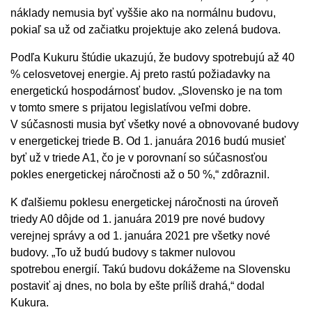
náklady nemusia byť vyššie ako na normálnu budovu,
pokiaľ sa už od začiatku projektuje ako zelená budova.
Podľa Kukuru štúdie ukazujú, že budovy spotrebujú až 40
% celosvetovej energie. Aj preto rastú požiadavky na
energetickú hospodárnosť budov. „Slovensko je na tom
v tomto smere s prijatou legislatívou veľmi dobre.
V súčasnosti musia byť všetky nové a obnovované budovy
v energetickej triede B. Od 1. januára 2016 budú musieť
byť už v triede A1, čo je v porovnaní so súčasnosťou
pokles energetickej náročnosti až o 50 %,“ zdôraznil.
K ďalšiemu poklesu energetickej náročnosti na úroveň
triedy A0 dôjde od 1. januára 2019 pre nové budovy
verejnej správy a od 1. januára 2021 pre všetky nové
budovy. „To už budú budovy s takmer nulovou
spotrebou energií. Takú budovu dokážeme na Slovensku
postaviť aj dnes, no bola by ešte príliš drahá,“ dodal
Kukura.