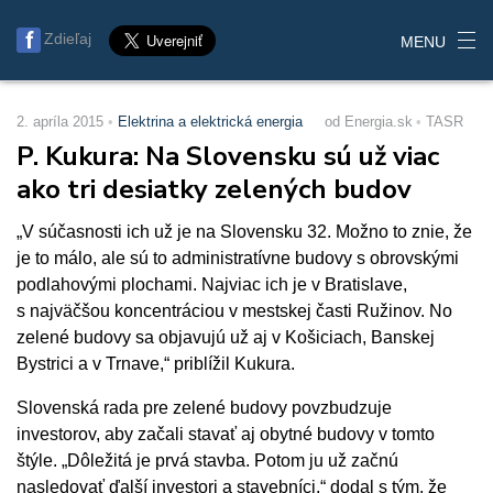
Zdieľaj
MENU
2. apríla 2015
Elektrina a elektrická energia
od Energia.sk
TASR
P. Kukura: Na Slovensku sú už viac
ako tri desiatky zelených budov
„V súčasnosti ich už je na Slovensku 32. Možno to znie, že
je to málo, ale sú to administratívne budovy s obrovskými
podlahovými plochami. Najviac ich je v Bratislave,
s najväčšou koncentráciou v mestskej časti Ružinov. No
zelené budovy sa objavujú už aj v Košiciach, Banskej
Bystrici a v Trnave,“ priblížil Kukura.
Slovenská rada pre zelené budovy povzbudzuje
investorov, aby začali stavať aj obytné budovy v tomto
štýle. „Dôležitá je prvá stavba. Potom ju už začnú
nasledovať ďalší investori a stavebníci,“ dodal s tým, že