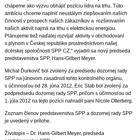
chápeme ako výzvu obhájiť pozíciu lídra na trhu. Túto
ambíciu chceme naplniť neustálym zlepšovaním našich
činností v prospech našich zákazníkov a rozširovaním
našich aktivít najmä na trhu s elektrickou energiou.
Plánujeme tiež naďalej rozvíjať aktivity v obchodovaní
s plynom v Českej republike prostredníctvom našej
dcérskej spoločnosti SPP CZ,“ vyjadril sa nový predseda
predstavenstva SPP, Hans-Gilbert Meyer.
Michal Ďurkovič bol zvolený za predsedu dozornej rady
SPP na júnovom zasadnutí tohto kontrolného orgánu,
s účinnosťou od 28. júna 2012. Eric Stab bol zvolený za
podpredsedu dozornej rady SPP, pričom s účinnosťou od
1. júla 2012 na tejto pozícii nahradil pani Nicole Otterberg.
Zoznam členov predstavenstva SPP a dozornej rady SPP
je uvedený v prílohe.
Životopis – Dr. Hans-Gilbert Meyer, predseda