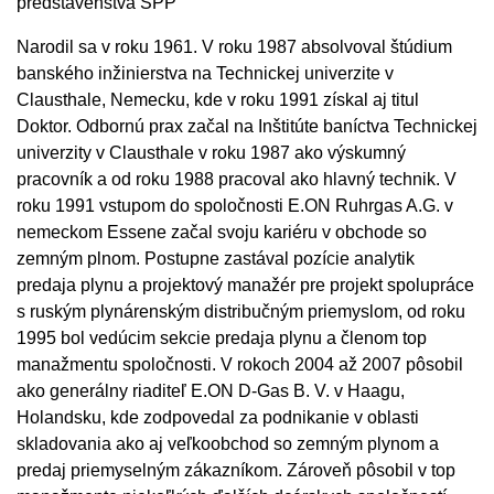
predstavenstva SPP
Narodil sa v roku 1961. V roku 1987 absolvoval štúdium
banského inžinierstva na Technickej univerzite v
Clausthale, Nemecku, kde v roku 1991 získal aj titul
Doktor. Odbornú prax začal na Inštitúte baníctva Technickej
univerzity v Clausthale v roku 1987 ako výskumný
pracovník a od roku 1988 pracoval ako hlavný technik. V
roku 1991 vstupom do spoločnosti E.ON Ruhrgas A.G. v
nemeckom Essene začal svoju kariéru v obchode so
zemným plnom. Postupne zastával pozície analytik
predaja plynu a projektový manažér pre projekt spolupráce
s ruským plynárenským distribučným priemyslom, od roku
1995 bol vedúcim sekcie predaja plynu a členom top
manažmentu spoločnosti. V rokoch 2004 až 2007 pôsobil
ako generálny riaditeľ E.ON D-Gas B. V. v Haagu,
Holandsku, kde zodpovedal za podnikanie v oblasti
skladovania ako aj veľkoobchod so zemným plynom a
predaj priemyselným zákazníkom. Zároveň pôsobil v top