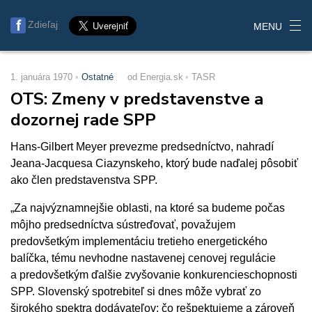
Zdieľaj
MENU
1. januára 1970
Ostatné
od Energia.sk
TASR
OTS: Zmeny v predstavenstve a
dozornej rade SPP
Hans-Gilbert Meyer prevezme predsedníctvo, nahradí
Jeana-Jacquesa Ciazynskeho, ktorý bude naďalej pôsobiť
ako člen predstavenstva SPP.
„Za najvýznamnejšie oblasti, na ktoré sa budeme počas
môjho predsedníctva sústreďovať, považujem
predovšetkým implementáciu tretieho energetického
balíčka, tému nevhodne nastavenej cenovej regulácie
a predovšetkým ďalšie zvyšovanie konkurencieschopnosti
SPP. Slovenský spotrebiteľ si dnes môže vybrať zo
širokého spektra dodávateľov; čo rešpektujeme a zároveň