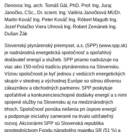
členovia: Ing. arch. Tomáš Gál, PhD. Prof. Ing. Juraj
Janočko, CSc., Dr. scient. Ing. Valéria Janočková MUDr.
Martin Kováč Ing. Peter Kováč Ing. Róbert Maguth Ing.
Jozef Polačko Viera Uhrová Ing. Robert Zemánek Ing.
Dušan Žák
Slovenský plynárenský priemysel, a.s. (SPP) (www.spp.sk)
je nadnárodná energetická spoločnosť a spoľahlivý
dodávateľ energií a služieb. SPP priamo nadväzuje na
viac ako 150-ročnú tradíciu plynárenstva na Slovensku.
Víziou spoločnosti je byť jednou z vedúcich energetických
skupín v strednej a východnej Európe so silnou dôverou
zákazníkov a obchodných partnerov. SPP poskytuje
spoľahlivé a konkurencieschopné dodávky energií a s nimi
spojené služby na Slovensku aj na medzinárodných
trhoch. Spoločnosť ponúka riešenia pri úspore energií
a podporuje iniciatívy zamerané na trvalo udržateľný
rozvoj. Akcionármi SPP sú Slovenská republika
prostredníctvom Fondu národného majetku SR (51 %) a