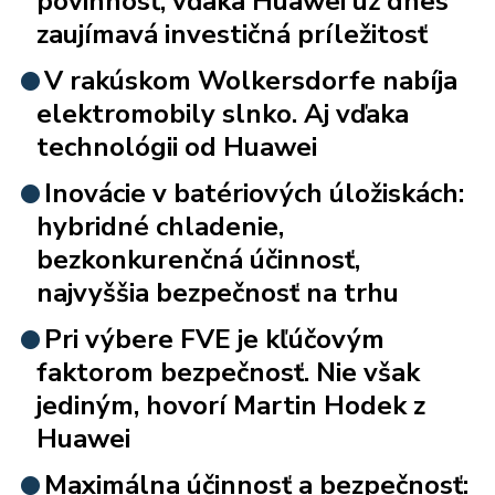
povinnosť, vďaka Huawei už dnes
zaujímavá investičná príležitosť
V rakúskom Wolkersdorfe nabíja
elektromobily slnko. Aj vďaka
technológii od Huawei
Inovácie v batériových úložiskách:
hybridné chladenie,
bezkonkurenčná účinnosť,
najvyššia bezpečnosť na trhu
Pri výbere FVE je kľúčovým
faktorom bezpečnosť. Nie však
jediným, hovorí Martin Hodek z
Huawei
Maximálna účinnosť a bezpečnosť: