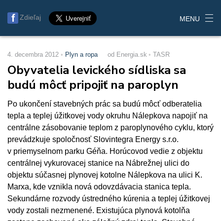
Zdieľaj
MENU
4. decembra 2012
Plyn a ropa
od Energia.sk
TASR
Obyvatelia levického sídliska sa
budú môcť pripojiť na paroplyn
Po ukončení stavebných prác sa budú môcť odberatelia
tepla a teplej úžitkovej vody okruhu Nálepkova napojiť na
centrálne zásobovanie teplom z paroplynového cyklu, ktorý
prevádzkuje spoločnosť Slovintegra Energy s.r.o.
v priemyselnom parku Géňa. Horúcovod vedie z objektu
centrálnej vykurovacej stanice na Nábrežnej ulici do
objektu súčasnej plynovej kotolne Nálepkova na ulici K.
Marxa, kde vznikla nová odovzdávacia stanica tepla.
Sekundárne rozvody ústredného kúrenia a teplej úžitkovej
vody zostali nezmenené. Existujúca plynová kotolňa