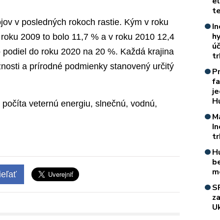
e
t
jov v posledných rokoch rastie. Kým v roku
In
h
 roku 2009 to bolo 11,7 % a v roku 2010 12,4
úč
to podiel do roku 2020 na 20 %. Každá krajina
t
osti a prírodné podmienky stanovený určitý
P
f
je
H
 počíta veternú energiu, slnečnú, vodnú,
M
I
t
H
b
m
eľať
S
z
Uk