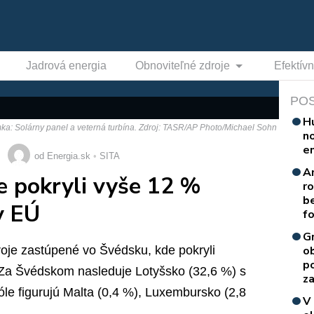
Jadrová energia
Obnoviteľné zdroje
Efektív
PO
H
mka: Solárny panel a veterná turbína. Zdroj: TASR/AP Photo/Michael Sohn
n
e
od Energia.sk
SITA
A
e pokryli vyše 12 %
r
b
v EÚ
f
G
roje zastúpené vo Švédsku, kde pokryli
o
p
 Za Švédskom nasleduje Lotyšsko (32,6 %) s
za
e figurujú Malta (0,4 %), Luxembursko (2,8
V