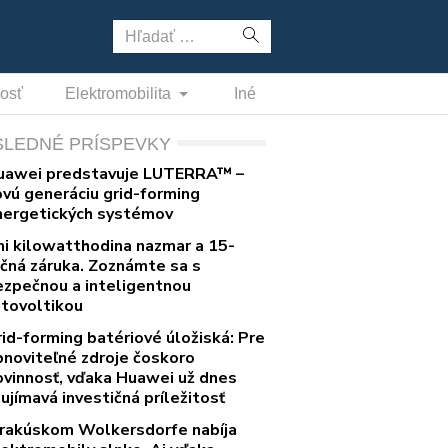
Hľadať:
nosť
Elektromobilita
Iné
SLEDNÉ PRÍSPEVKY
uawei predstavuje LUTERRA™ –
ovú generáciu grid-forming
nergetických systémov
ni kilowatthodina nazmar a 15-
očná záruka. Zoznámte sa s
ezpečnou a inteligentnou
otovoltikou
rid-forming batériové úložiská: Pre
bnoviteľné zdroje čoskoro
ovinnosť, vďaka Huawei už dnes
ujímavá investičná príležitosť
 rakúskom Wolkersdorfe nabíja