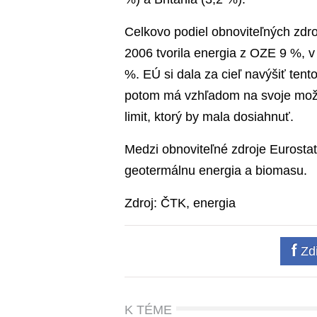
Celkovo podiel obnoviteľných zdro
2006 tvorila energia z OZE 9 %, v
%. EÚ si dala za cieľ navýšiť ten
potom má vzhľadom na svoje možn
limit, ktorý by mala dosiahnuť.
Medzi obnoviteľné zdroje Eurostat
geotermálnu energia a biomasu.
Zdroj: ČTK, energia
Zdi
K TÉME