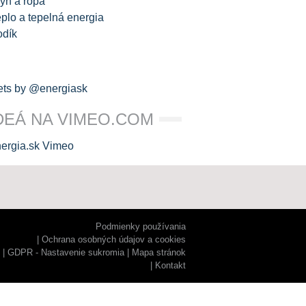
yn a ropa
plo a tepelná energia
odík
ts by @energiask
DEÁ NA VIMEO.COM
Podmienky používania
Ochrana osobných údajov a cookies
GDPR - Nastavenie sukromia
Mapa stránok
Kontakt