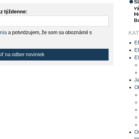
S
vý
az týždenne:
M
B
KA
nia
a potvrdzujem, že som sa oboznámil s
Ef
El
siť na odber noviniek
El
J
O
O