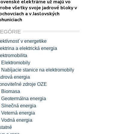
lovenské elektrárne už majú vo
robe všetky svoje jadrové bloky v
ochovciach a v Jaslovských
ohuniciach
TEGÓRIE
ektívnosť v energetike
ektrina a elektrická energia
ektromobilita
Elektromobily
Nabíjacie stanice na elektromobily
adrová energia
bnoviteľné zdroje OZE
Biomasa
Geotermálna energia
Slnečná energia
Veterná energia
Vodná energia
statné