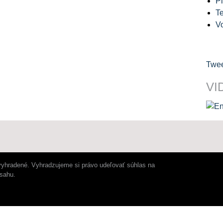
Pl
Te
V
Twee
VI
vyhradené. Vyhradzujeme si právo udeľovať súhlas na
bsahu.