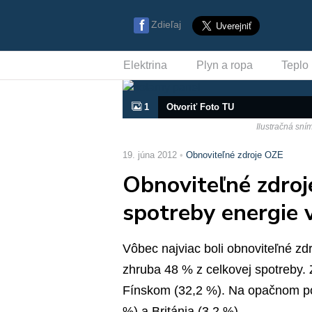
Zdieľaj
Elektrina
Plyn a ropa
Teplo
1
Otvoriť Foto TU
Ilustračná sní
19. júna 2012
Obnoviteľné zdroje OZE
Obnoviteľné zdroj
spotreby energie 
Vôbec najviac boli obnoviteľné zd
zhruba 48 % z celkovej spotreby.
Fínskom (32,2 %). Na opačnom pól
%) a Británia (3,2 %).