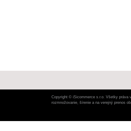
Copyright © iSicommerce s.r.o. Všetky práva 
rozmnožovanie, šírenie a na verejný prenos o