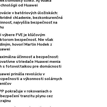
lektromobily slnko. Aj vďaka
echnológii od Huawei
ovácie v batériových úložiskách:
ybridné chladenie, bezkonkurenčná
innosť, najvyššia bezpečnosť na
rhu
ri výbere FVE je kľúčovým
aktorom bezpečnosť. Nie však
diným, hovorí Martin Hodek z
uawei
aximálna účinnosť a bezpečnosť:
novatívne striedače Huawei menia
rh s fotovoltaikou pre domácnosti
uawei prináša revolúciu v
ezpečnosti a výkonnosti solárnych
eničov
PP pokračuje v rokovaniach o
abezpečení tranzitu plynu cez
rajinu