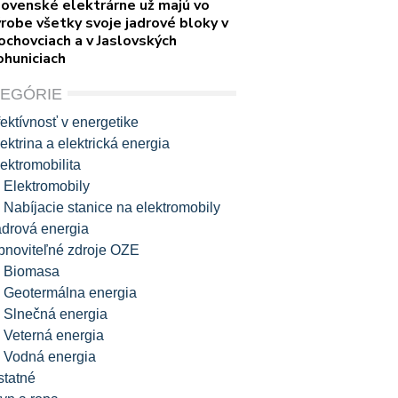
lovenské elektrárne už majú vo
robe všetky svoje jadrové bloky v
ochovciach a v Jaslovských
ohuniciach
TEGÓRIE
ektívnosť v energetike
ektrina a elektrická energia
ektromobilita
Elektromobily
Nabíjacie stanice na elektromobily
adrová energia
bnoviteľné zdroje OZE
Biomasa
Geotermálna energia
Slnečná energia
Veterná energia
Vodná energia
statné