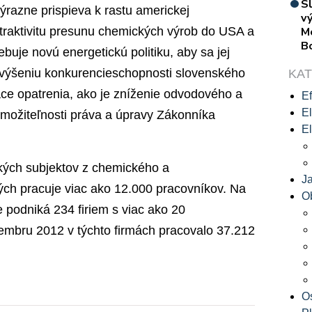
S
ýrazne prispieva k rastu americkej
vý
traktivitu presunu chemických výrob do USA a
M
B
ebuje novú energetickú politiku, aby sa jej
zvýšeniu konkurencieschopnosti slovenského
KA
áce opatrenia, ako je zníženie odvodového a
Ef
El
možiteľnosti práva a úpravy Zákonníka
El
ých subjektov z chemického a
J
ých pracuje viac ako 12.000 pracovníkov. Na
O
 podniká 234 firiem s viac ako 20
embru 2012 v týchto firmách pracovalo 37.212
O