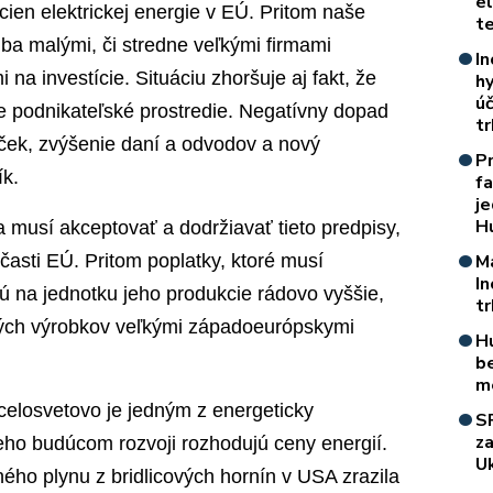
e
ien elektrickej energie v EÚ. Pritom naše
t
ba malými, či stredne veľkými firmami
In
a investície. Situáciu zhoršuje aj fakt, že
h
úč
e podnikateľské prostredie. Negatívny dopad
t
íček, zvýšenie daní a odvodov a nový
P
ík.
f
je
H
musí akceptovať a dodržiavať tieto predpisy,
asti EÚ. Pritom poplatky, ktoré musí
M
I
sú na jednotku jeho produkcie rádovo vyššie,
t
istých výrobkov veľkými západoeurópskymi
H
b
m
celosvetovo je jedným z energeticky
S
z
jeho budúcom rozvoji rozhodujú ceny energií.
Uk
ého plynu z bridlicových hornín v USA zrazila