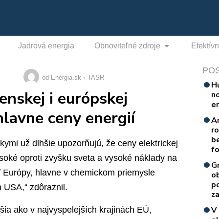
Jadrová energia
Obnoviteľné zdroje
Efektív
PO
od Energia.sk
TASR
H
enskej i európskej
n
e
lavne ceny energií
A
r
b
kymi už dlhšie upozorňujú, že ceny elektrickej
f
oké oproti zvyšku sveta a vysoké náklady na
G
ť Európy, hlavne v chemickom priemysle
o
p
 USA,“ zdôraznil.
za
šia ako v najvyspelejších krajinách EÚ,
V