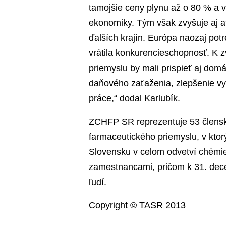
tamojšie ceny plynu až o 80 % a v
ekonomiky. Tým však zvyšuje aj a
ďalších krajín. Európa naozaj potr
vrátila konkurencieschopnosť. K 
priemyslu by mali prispieť aj dom
daňového zaťaženia, zlepšenie vy
práce,“ dodal Karlubík.
ZCHFP SR reprezentuje 53 člensk
farmaceutického priemyslu, v ktor
Slovensku v celom odvetví chémie
zamestnancami, pričom k 31. dec
ľudí.
Copyright © TASR 2013