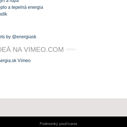
yn a ropa
plo a tepelná energia
odík
ts by @energiask
DEÁ NA VIMEO.COM
Podmienky používania