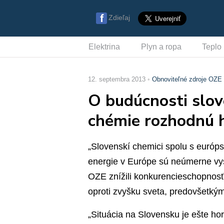
Zdieľaj
Elektrina
Plyn a ropa
Teplo
12. septembra 2013
Obnoviteľné zdroje OZE
O budúcnosti slov
chémie rozhodnú h
„Slovenskí chemici spolu s európs
energie v Európe sú neúmerne vys
OZE znížili konkurencieschopnos
oproti zvyšku sveta, predovšetkým
„Situácia na Slovensku je ešte hor