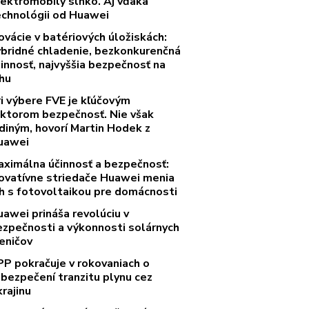
lektromobily slnko. Aj vďaka
echnológii od Huawei
ovácie v batériových úložiskách:
ybridné chladenie, bezkonkurenčná
innosť, najvyššia bezpečnosť na
rhu
ri výbere FVE je kľúčovým
aktorom bezpečnosť. Nie však
diným, hovorí Martin Hodek z
uawei
aximálna účinnosť a bezpečnosť:
novatívne striedače Huawei menia
rh s fotovoltaikou pre domácnosti
uawei prináša revolúciu v
ezpečnosti a výkonnosti solárnych
eničov
PP pokračuje v rokovaniach o
abezpečení tranzitu plynu cez
rajinu