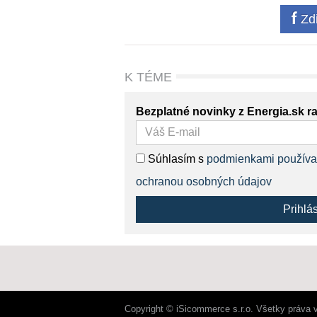
Zdi
K TÉME
Bezplatné novinky z Energia.sk r
Súhlasím s
podmienkami používa
ochranou osobných údajov
Prihlá
Copyright © iSicommerce s.r.o. Všetky práva 