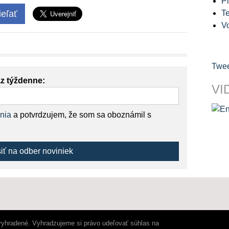
Pl
eľať
Te
V
Twee
az týždenne:
VI
nia
a potvrdzujem, že som sa oboznámil s
siť na odber noviniek
vyhradené. Vyhradzujeme si právo udeľovať súhlas na