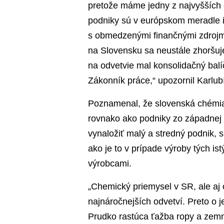
pretože máme jedny z najvyšších c
podniky sú v európskom meradle i
s obmedzenými finančnými zdrojmi n
na Slovensku sa neustále zhoršuj
na odvetvie mal konsolidačný bal
Zákonník práce,“ upozornil Karlub
Poznamenal, že slovenská chémia 
rovnako ako podniky zo západnej č
vynaložiť malý a stredný podnik, 
ako je to v prípade výroby tých 
výrobcami.
„Chemický priemysel v SR, ale aj 
najnáročnejších odvetví. Preto o 
Prudko rastúca ťažba ropy a zemn