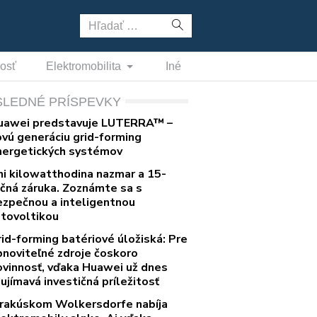
Hľadať:
nosť
Elektromobilita
Iné
SLEDNÉ PRÍSPEVKY
uawei predstavuje LUTERRA™ –
ovú generáciu grid-forming
nergetických systémov
ni kilowatthodina nazmar a 15-
očná záruka. Zoznámte sa s
ezpečnou a inteligentnou
otovoltikou
rid-forming batériové úložiská: Pre
bnoviteľné zdroje čoskoro
ovinnosť, vďaka Huawei už dnes
ujímavá investičná príležitosť
 rakúskom Wolkersdorfe nabíja