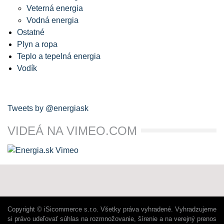
Veterná energia
Vodná energia
Ostatné
Plyn a ropa
Teplo a tepelná energia
Vodík
Tweets by @energiask
VIDEÁ NA VIMEO.COM
Copyright © iSicommerce s.r.o. Všetky práva vyhradené. Vyhradzujeme
si právo udeľovať súhlas na rozmnožovanie, šírenie a na verejný prenos