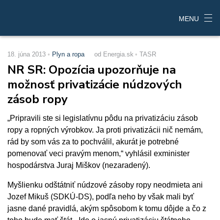
MENU
18. júna 2013
Plyn a ropa
od Energia.sk
TASR
NR SR: Opozícia upozorňuje na
možnosť privatizácie núdzových
zásob ropy
„Pripravili ste si legislatívnu pôdu na privatizáciu zásob
ropy a ropných výrobkov. Ja proti privatizácii nič nemám,
rád by som vás za to pochválil, akurát je potrebné
pomenovať veci pravým menom,“ vyhlásil exminister
hospodárstva Juraj Miškov (nezaradený).
Myšlienku odštátniť núdzové zásoby ropy neodmieta ani
Jozef Mikuš (SDKÚ-DS), podľa neho by však mali byť
jasne dané pravidlá, akým spôsobom k tomu dôjde a čo z