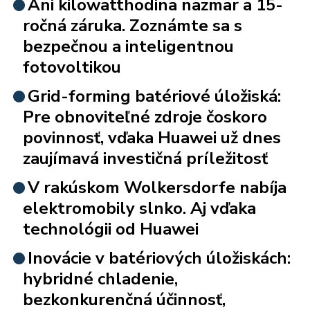
Ani kilowatthodina nazmar a 15-
ročná záruka. Zoznámte sa s
bezpečnou a inteligentnou
fotovoltikou
Grid-forming batériové úložiská:
Pre obnoviteľné zdroje čoskoro
povinnosť, vďaka Huawei už dnes
zaujímavá investičná príležitosť
V rakúskom Wolkersdorfe nabíja
elektromobily slnko. Aj vďaka
technológii od Huawei
Inovácie v batériových úložiskách:
hybridné chladenie,
bezkonkurenčná účinnosť,