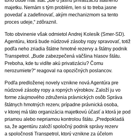
toho bude mať štát. „Ide o jasnú privatizáciu štátneho
majetku. Nemám s tým problém, len si to treba jasne
povedať a zadefinovať, akým mechanizmom sa tento
proces udeje,“ zdôraznil.
Toto obvinenie však odmietol Andrej Kolesík (Smer-SD).
Agentúru, ktorá bude núdzové zásoby ropy spravovať, totiž
podľa neho zriadia štátne hmotné rezervy a štátny podnik
Transpetrol. „Bude zabezpečená väčšina hlasov štátu.
Preboha, kde tu vidíte akú privatizáciu? Čomu
nerozumiete?“ reagoval na opozičných poslancov.
Podľa predloženej novely vznikne nová Agentúra pre
núdzové zásoby ropy a ropných výrobkov. Založí ju vo
forme záujmového združenia právnických osôb Správa
štátnych hmotných rezerv, prípadne právnická osoba,
v ktorej má táto organizácia majetkovú účasť a ktorá je pod
priamou alebo nepriamou kontrolou štátu. „Predpokladá
sa, že agentúru založí spoločný podnik správy rezerv
a spoločnosti Transpetrol, ktorý vznikne za účelom