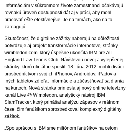
informáciám v súkromnom živote zamestnanci očakávajú
rovnakú úroveň dostupnosti dát aj v práci, aby mohli
pracovať ešte efektívnejšie. Je na firmách, ako na to
zareagujú.
Skutočnosť, že digitálne zážitky naberajú na dôležitosti
potvrdzuje aj projekt transformácie internetovej stránky
wimbledon.com, ktorý úspešne ukončila IBM pre All
England Law Tennis Club. Návštevou novej a vylepšenej
stránky, ktorú oficiálne spustili 18. júna 2012, mohli diváci
prostredníctvom svojich iPhonov, Androidov, iPadov a
iných tabletov zdieľať informácie a zúčasťňovať sa diania
na kurtoch. Nová stránka priniesla aj nový online televízny
kanál Live @ Wimbledon, analytický nástroj IBM
SlamTracker, ktorý prinášal analýzu zápasov v reálnom
čase, čím fanúšikom sprostredkoval komplexný digitálny
zážitok.
„Spoluprácou s IBM sme miliónom fanúšikov na celom