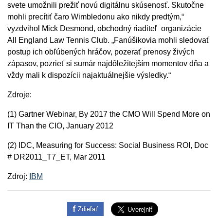
svete umožnili prežiť novú digitálnu skúsenosť. Skutočne
mohli precítiť čaro Wimbledonu ako nikdy predtým,“
vyzdvihol Mick Desmond, obchodný riaditeľ organizácie
All England Law Tennis Club. „Fanúšikovia mohli sledovať
postup ich obľúbených hráčov, pozerať prenosy živých
zápasov, pozrieť si sumár najdôležitejším momentov dňa a
vždy mali k dispozícii najaktuálnejšie výsledky.“
Zdroje:
(1) Gartner Webinar, By 2017 the CMO Will Spend More on
IT Than the CIO, January 2012
(2) IDC, Measuring for Success: Social Business ROI, Doc
# DR2011_T7_ET, Mar 2011
Zdroj:
IBM
Zdieľať