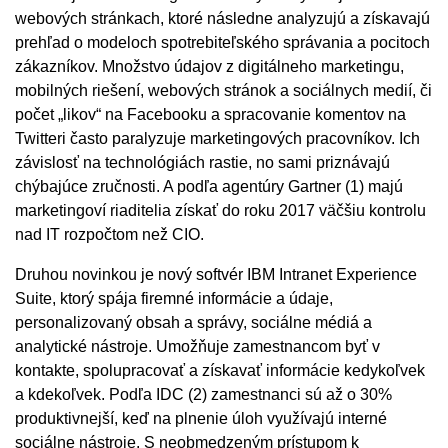
webových stránkach, ktoré následne analyzujú a získavajú
prehľad o modeloch spotrebiteľského správania a pocitoch
zákazníkov. Množstvo údajov z digitálneho marketingu,
mobilných riešení, webových stránok a sociálnych medií, či
počet „likov“ na Facebooku a spracovanie komentov na
Twitteri často paralyzuje marketingových pracovníkov. Ich
závislosť na technológiách rastie, no sami priznávajú
chýbajúce zručnosti. A podľa agentúry Gartner (1) majú
marketingoví riaditelia získať do roku 2017 väčšiu kontrolu
nad IT rozpočtom než CIO.
Druhou novinkou je nový softvér IBM Intranet Experience
Suite, ktorý spája firemné informácie a údaje,
personalizovaný obsah a správy, sociálne médiá a
analytické nástroje. Umožňuje zamestnancom byť v
kontakte, spolupracovať a získavať informácie kedykoľvek
a kdekoľvek. Podľa IDC (2) zamestnanci sú až o 30%
produktivnejší, keď na plnenie úloh využívajú interné
sociálne nástroje. S neobmedzeným prístupom k