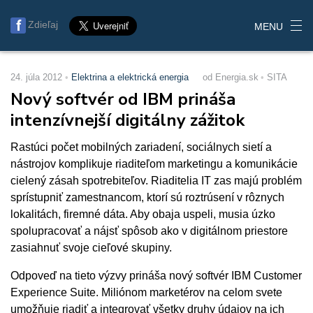
Zdieľaj
MENU
24. júla 2012
Elektrina a elektrická energia
od Energia.sk
SITA
Nový softvér od IBM prináša
intenzívnejší digitálny zážitok
Rastúci počet mobilných zariadení, sociálnych sietí a
nástrojov komplikuje riaditeľom marketingu a komunikácie
cielený zásah spotrebiteľov. Riaditelia IT zas majú problém
sprístupniť zamestnancom, ktorí sú roztrúsení v rôznych
lokalitách, firemné dáta. Aby obaja uspeli, musia úzko
spolupracovať a nájsť spôsob ako v digitálnom priestore
zasiahnuť svoje cieľové skupiny.
Odpoveď na tieto výzvy prináša nový softvér IBM Customer
Experience Suite. Miliónom marketérov na celom svete
umožňuje riadiť a integrovať všetky druhy údajov na ich