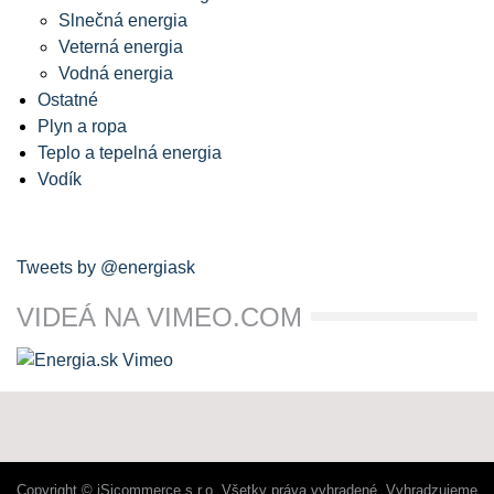
Slnečná energia
Veterná energia
Vodná energia
Ostatné
Plyn a ropa
Teplo a tepelná energia
Vodík
Tweets by @energiask
VIDEÁ NA VIMEO.COM
Copyright © iSicommerce s.r.o. Všetky práva vyhradené. Vyhradzujeme