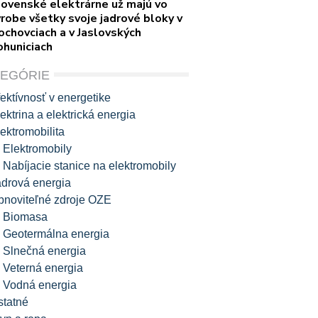
lovenské elektrárne už majú vo
robe všetky svoje jadrové bloky v
ochovciach a v Jaslovských
ohuniciach
TEGÓRIE
ektívnosť v energetike
ektrina a elektrická energia
ektromobilita
Elektromobily
Nabíjacie stanice na elektromobily
adrová energia
bnoviteľné zdroje OZE
Biomasa
Geotermálna energia
Slnečná energia
Veterná energia
Vodná energia
statné