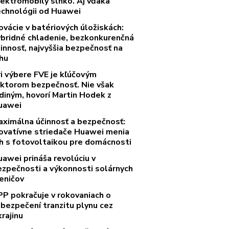
lektromobily slnko. Aj vďaka
echnológii od Huawei
ovácie v batériových úložiskách:
ybridné chladenie, bezkonkurenčná
innosť, najvyššia bezpečnosť na
rhu
ri výbere FVE je kľúčovým
aktorom bezpečnosť. Nie však
diným, hovorí Martin Hodek z
uawei
aximálna účinnosť a bezpečnosť:
novatívne striedače Huawei menia
rh s fotovoltaikou pre domácnosti
uawei prináša revolúciu v
ezpečnosti a výkonnosti solárnych
eničov
PP pokračuje v rokovaniach o
abezpečení tranzitu plynu cez
rajinu