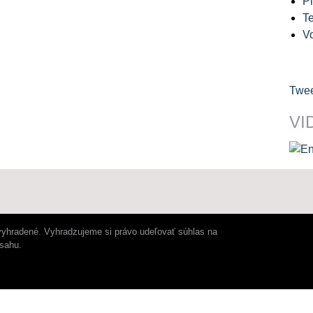
Pl
Te
V
Twee
VI
vyhradené. Vyhradzujeme si právo udeľovať súhlas na
bsahu.