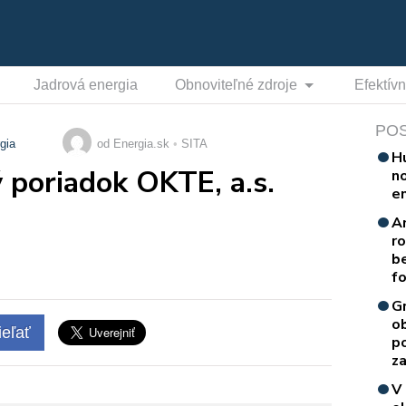
Jadrová energia
Obnoviteľné zdroje
Efektív
PO
gia
od Energia.sk
SITA
H
poriadok OKTE, a.s.
n
e
A
r
b
f
G
o
eľať
p
za
V