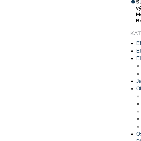
S
vý
M
B
KA
Ef
El
El
J
O
O