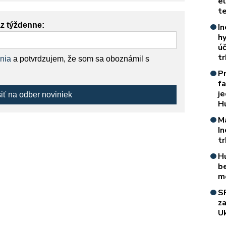
e
t
az týždenne:
In
h
úč
t
nia
a potvrdzujem, že som sa oboznámil s
P
f
je
siť na odber noviniek
H
M
I
t
H
b
m
S
z
Uk