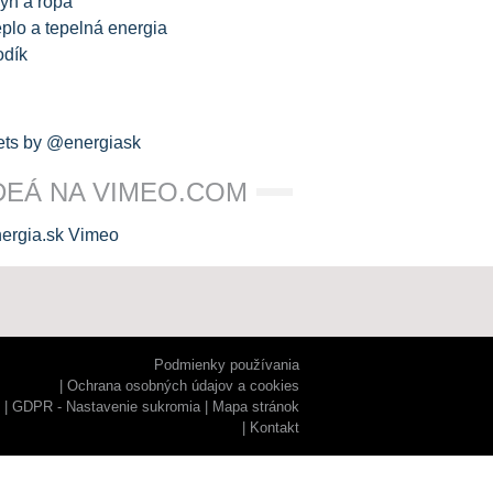
yn a ropa
plo a tepelná energia
odík
ts by @energiask
DEÁ NA VIMEO.COM
Podmienky používania
Ochrana osobných údajov a cookies
GDPR - Nastavenie sukromia
Mapa stránok
Kontakt