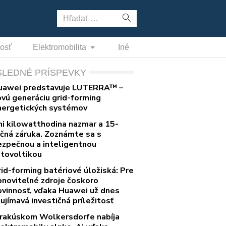
Hľadať:
nosť
Elektromobilita
Iné
SLEDNÉ PRÍSPEVKY
uawei predstavuje LUTERRA™ –
ovú generáciu grid-forming
nergetických systémov
ni kilowatthodina nazmar a 15-
očná záruka. Zoznámte sa s
ezpečnou a inteligentnou
otovoltikou
rid-forming batériové úložiská: Pre
bnoviteľné zdroje čoskoro
ovinnosť, vďaka Huawei už dnes
ujímavá investičná príležitosť
 rakúskom Wolkersdorfe nabíja