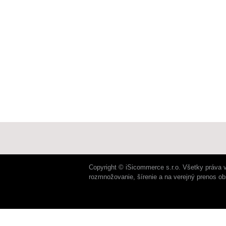
Copyright © iSicommerce s.r.o. Všetky práva 
rozmnožovanie, šírenie a na verejný prenos o