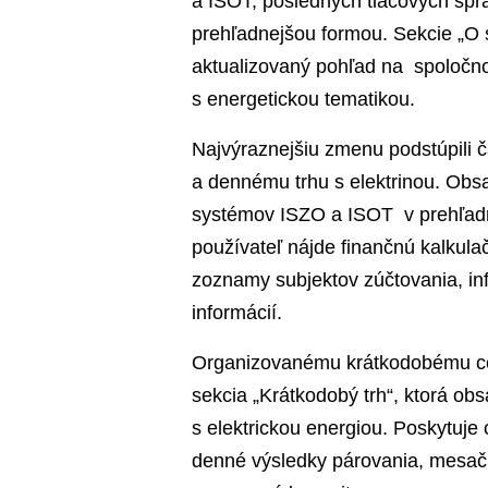
a ISOT, posledných tlačových sprá
prehľadnejšou formou. Sekcie „O s
aktualizovaný pohľad na spoločnos
s energetickou tematikou.
Najvýraznejšiu zmenu podstúpili č
a dennému trhu s elektrinou. Obsa
systémov ISZO a ISOT v prehľadne
používateľ nájde finančnú kalkulač
zoznamy subjektov zúčtovania, in
informácií.
Organizovanému krátkodobému cez
sekcia „Krátkodobý trh“, ktorá ob
s elektrickou energiou. Poskytuje
denné výsledky párovania, mesač