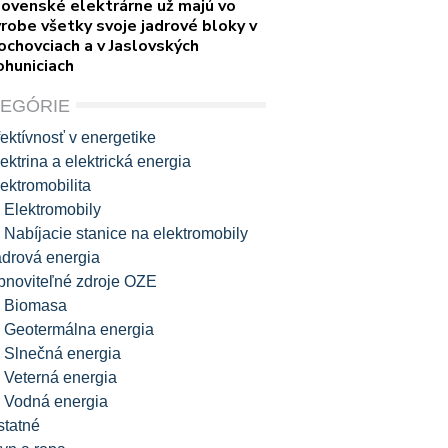
lovenské elektrárne už majú vo
robe všetky svoje jadrové bloky v
ochovciach a v Jaslovských
ohuniciach
TEGÓRIE
ektívnosť v energetike
ektrina a elektrická energia
ektromobilita
Elektromobily
Nabíjacie stanice na elektromobily
adrová energia
bnoviteľné zdroje OZE
Biomasa
Geotermálna energia
Slnečná energia
Veterná energia
Vodná energia
statné