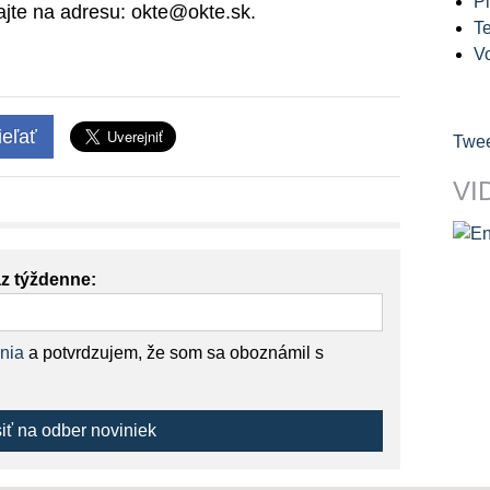
Pl
ajte na adresu: okte@okte.sk.
Te
V
eľať
Twee
VI
az týždenne:
nia
a potvrdzujem, že som sa oboznámil s
siť na odber noviniek