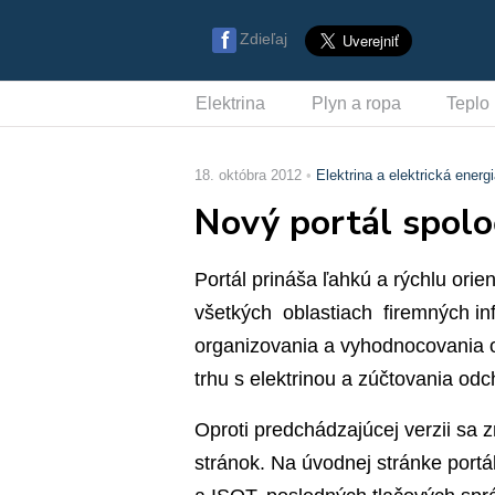
Zdieľaj
Elektrina
Plyn a ropa
Teplo
18. októbra 2012
Elektrina a elektrická energ
Nový portál spolo
Portál prináša ľahkú a rýchlu ori
všetkých oblastiach firemných inf
organizovania a vyhodnocovania 
trhu s elektrinou a zúčtovania odc
Oproti predchádzajúcej verzii sa z
stránok. Na úvodnej stránke portá