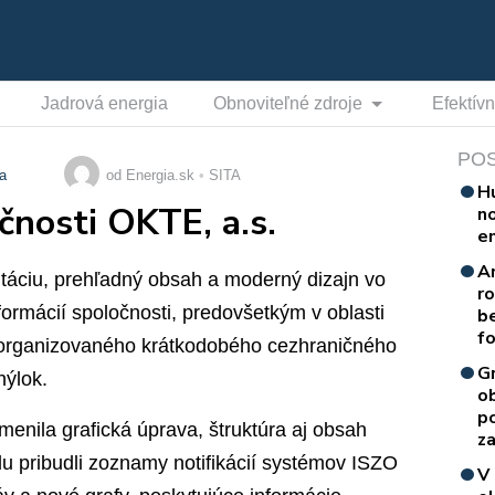
Jadrová energia
Obnoviteľné zdroje
Efektív
PO
ia
od Energia.sk
SITA
H
čnosti OKTE, a.s.
n
e
A
entáciu, prehľadný obsah a moderný dizajn vo
r
ormácií spoločnosti, predovšetkým v oblasti
b
f
organizovaného krátkodobého cezhraničného
G
hýlok.
o
p
menila grafická úprava, štruktúra aj obsah
za
lu pribudli zoznamy notifikácií systémov ISZO
V