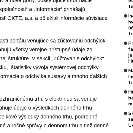
v a nové grafy, poskytujúce informácie
e
t
poločnosti“ a „Informácie“ prinášajú
In
ť OKTE, a.s. a dôležité informácie súvisiace
h
úč
t
asti portálu venujúce sa zúčtovaniu odchýlok
P
f
hujú všetky verejne prístupné údaje zo
je
j štruktúre. V sekcii „Zúčtovanie odchýlok“
H
ku, štatistiky vývoja systémovej odchýlky,
M
formácie o odchýlke sústavy a mnoho ďalších
I
t
H
b
hraničnému trhu s elektrinou sa venuje
m
sahuje údaje o výsledkoch denného trhu
S
 celkové výsledky denného trhu, podrobné
z
Uk
né a ročné správy o dennom trhu a tiež denné