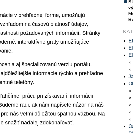
S
vý
M
rmácie v prehľadnej forme, umožňujú
B
e vzhľadom na časovú platnosť údajov,
KA
vlastnosti požadovaných informácií. Stránky
Ef
derné, interaktívne grafy umožňujúce
El
vanie.
El
cenia aj špecializovanú verziu portálu.
ajdôležitejšie informácie rýchlo a prehľadne
J
entné telefóny.
O
ahčíme prácu pri získavaní informácii
i. Budeme radi, ak nám napíšete názor na náš
 pre nás veľmi dôležitou spätnou väzbou. Na
e snažiť naďalej zdokonaľovať.
O