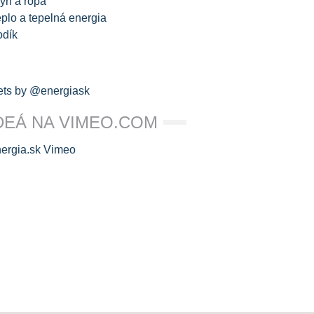
yn a ropa
plo a tepelná energia
odík
ts by @energiask
DEÁ NA VIMEO.COM