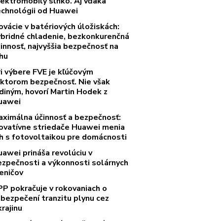
lektromobily slnko. Aj vďaka
echnológii od Huawei
ovácie v batériových úložiskách:
ybridné chladenie, bezkonkurenčná
innosť, najvyššia bezpečnosť na
rhu
ri výbere FVE je kľúčovým
aktorom bezpečnosť. Nie však
diným, hovorí Martin Hodek z
uawei
aximálna účinnosť a bezpečnosť:
novatívne striedače Huawei menia
rh s fotovoltaikou pre domácnosti
uawei prináša revolúciu v
ezpečnosti a výkonnosti solárnych
eničov
PP pokračuje v rokovaniach o
abezpečení tranzitu plynu cez
rajinu