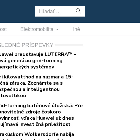
Hľadať:
nosť
Elektromobilita
Iné
SLEDNÉ PRÍSPEVKY
uawei predstavuje LUTERRA™ –
ovú generáciu grid-forming
nergetických systémov
ni kilowatthodina nazmar a 15-
očná záruka. Zoznámte sa s
ezpečnou a inteligentnou
otovoltikou
rid-forming batériové úložiská: Pre
bnoviteľné zdroje čoskoro
ovinnosť, vďaka Huawei už dnes
ujímavá investičná príležitosť
 rakúskom Wolkersdorfe nabíja