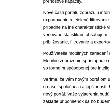
prenosové kapacity.
Nové časti portálu zobrazujú info
exportovanie a cielené filtrovani
prípadne na iné charakteristické 
venované štatistikám obsahujú mo
približovanie, filtrovanie a exporto
Používatelia mobilných zariadení o
Mobilné zobrazenie sprístupňuje n
vo forme prispôsobenej pre intelig
Veríme, že vám novým portálom uľ
o našej spoločnosti a jej činnost
nový portál. Vaše vyjadrenia budú
základe pripomienok sa ho budem