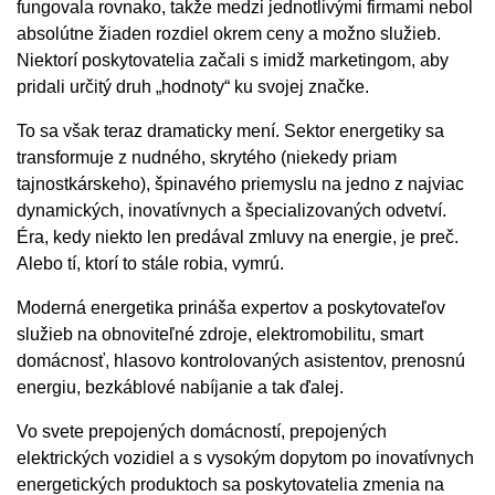
fungovala rovnako, takže medzi jednotlivými firmami nebol
absolútne žiaden rozdiel okrem ceny a možno služieb.
Niektorí poskytovatelia začali s imidž marketingom, aby
pridali určitý druh „hodnoty“ ku svojej značke.
To sa však teraz dramaticky mení. Sektor energetiky sa
transformuje z nudného, skrytého (niekedy priam
tajnostkárskeho), špinavého priemyslu na jedno z najviac
dynamických, inovatívnych a špecializovaných odvetví.
Éra, kedy niekto len predával zmluvy na energie, je preč.
Alebo tí, ktorí to stále robia, vymrú.
Moderná energetika prináša expertov a poskytovateľov
služieb na obnoviteľné zdroje, elektromobilitu, smart
domácnosť, hlasovo kontrolovaných asistentov, prenosnú
energiu, bezkáblové nabíjanie a tak ďalej.
Vo svete prepojených domácností, prepojených
elektrických vozidiel a s vysokým dopytom po inovatívnych
energetických produktoch sa poskytovatelia zmenia na