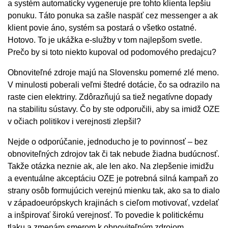
a systém automaticky vygeneruje pre tohto klienta lepšiu
ponuku. Táto ponuka sa zašle naspäť cez messenger a ak
klient povie áno, systém sa postará o všetko ostatné.
Hotovo. To je ukážka e-služby v tom najlepšom svetle.
Prečo by si toto niekto kupoval od podomového predajcu?
Obnoviteľné zdroje majú na Slovensku pomerné zlé meno.
V minulosti poberali veľmi štedré dotácie, čo sa odrazilo na
raste cien elektriny. Zdôrazňujú sa tiež negatívne dopady
na stabilitu sústavy. Čo by ste odporučili, aby sa imidž OZE
v očiach politikov i verejnosti zlepšil?
Nejde o odporúčanie, jednoducho je to povinnosť – bez
obnoviteľných zdrojov tak či tak nebude žiadna budúcnosť.
Takže otázka neznie ak, ale len ako. Na zlepšenie imidžu
a eventuálne akceptáciu OZE je potrebná silná kampaň zo
strany osôb formujúcich verejnú mienku tak, ako sa to dialo
v západoeurópskych krajinách s cieľom motivovať, vzdelať
a inšpirovať širokú verejnosť. To povedie k politickému
tlaku a zmenám smerom k obnoviteľným zdrojom.