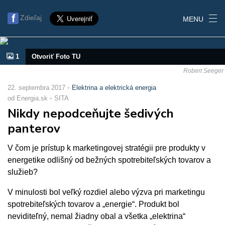
Zdieľaj
MENU
1
Otvoriť Foto TU
Robert Seeger
22. septembra 2017
Elektrina a elektrická energia
od Energia.sk
SITA
Nikdy nepodceňujte šedivých
panterov
V čom je prístup k marketingovej stratégii pre produkty v
energetike odlišný od bežných spotrebiteľských tovarov a
služieb?
V minulosti bol veľký rozdiel alebo výzva pri marketingu
spotrebiteľských tovarov a „energie“. Produkt bol
neviditeľný, nemal žiadny obal a všetka „elektrina“