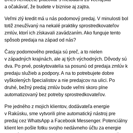
a očakávať, že budete v biznise aj zajtra.
Veľmi zlý kredit má u nás podomový predaj. V minulosti bol
totiž zneužívaný na nekalé praktiky sprostredkovateľov
zmlúv, ktorí ich získavali zavádzaním. Ako funguje tento
spôsob predaja na západ od nás?
Časy podomového predaja sú preč, a to nielen
v západných krajinách, ale aj tých východných. Dôvody sú
dva. Po prvé, poskytovatelia sa posunú od predaja zmlúv k
predaju služieb a podpory. A na to potrebujete dobre
vyškolených špecialistov a nie predajcov na ulici. Po
druhé, bežný predaj zmlúv bude veľmi skoro plne
automatizovaný bez potreby sprostredkovateľov.
Pre jedného z mojich klientov, dodávateľa energie
v Rakúsku, sme vytvorili plne automatický nástroj pre
predaj cez WhatsApp a Facebook Messenger. Potenciálny
klient len pošle fotku svojho nedávneho účtu za energie