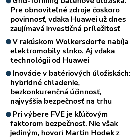
Grid-forming batériové úložiská:
Pre obnoviteľné zdroje čoskoro
povinnosť, vďaka Huawei už dnes
zaujímavá investičná príležitosť
V rakúskom Wolkersdorfe nabíja
elektromobily slnko. Aj vďaka
technológii od Huawei
Inovácie v batériových úložiskách:
hybridné chladenie,
bezkonkurenčná účinnosť,
najvyššia bezpečnosť na trhu
Pri výbere FVE je kľúčovým
faktorom bezpečnosť. Nie však
jediným, hovorí Martin Hodek z