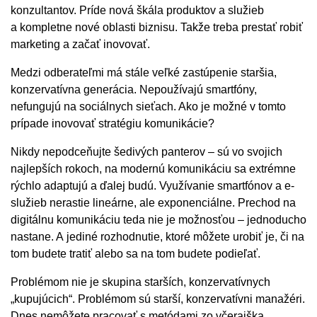
konzultantov. Príde nová škála produktov a služieb
a kompletne nové oblasti biznisu. Takže treba prestať robiť
marketing a začať inovovať.
Medzi odberateľmi má stále veľké zastúpenie staršia,
konzervatívna generácia. Nepoužívajú smartfóny,
nefungujú na sociálnych sieťach. Ako je možné v tomto
prípade inovovať stratégiu komunikácie?
Nikdy nepodceňujte šedivých panterov – sú vo svojich
najlepších rokoch, na modernú komunikáciu sa extrémne
rýchlo adaptujú a ďalej budú. Využívanie smartfónov a e-
služieb nerastie lineárne, ale exponenciálne. Prechod na
digitálnu komunikáciu teda nie je možnosťou – jednoducho
nastane. A jediné rozhodnutie, ktoré môžete urobiť je, či na
tom budete tratiť alebo sa na tom budete podieľať.
Problémom nie je skupina starších, konzervatívnych
„kupujúcich“. Problémom sú starší, konzervatívni manažéri.
Dnes nemôžete pracovať s metódami zo včerajška