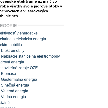
lovenské elektrárne už majú vo
robe všetky svoje jadrové bloky v
ochovciach a v Jaslovských
ohuniciach
TEGÓRIE
ektívnosť v energetike
ektrina a elektrická energia
ektromobilita
Elektromobily
Nabíjacie stanice na elektromobily
adrová energia
bnoviteľné zdroje OZE
Biomasa
Geotermálna energia
Slnečná energia
Veterná energia
Vodná energia
statné