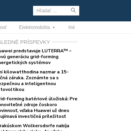
Hľadať:
nosť
Elektromobilita
Iné
SLEDNÉ PRÍSPEVKY
uawei predstavuje LUTERRA™ –
ovú generáciu grid-forming
nergetických systémov
ni kilowatthodina nazmar a 15-
očná záruka. Zoznámte sa s
ezpečnou a inteligentnou
otovoltikou
rid-forming batériové úložiská: Pre
bnoviteľné zdroje čoskoro
ovinnosť, vďaka Huawei už dnes
ujímavá investičná príležitosť
 rakúskom Wolkersdorfe nabíja