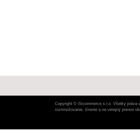
Copyright © iSicommerce s.r.o. Všetky práva 
rozmnožovanie, šírenie a na verejný prenos o