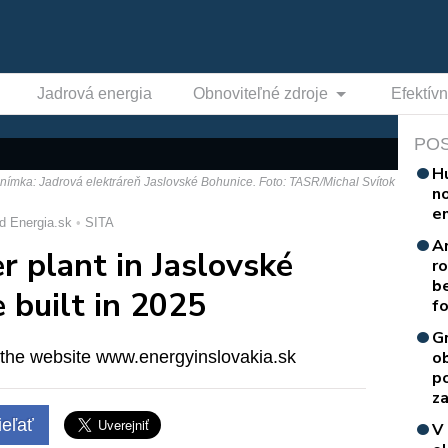
Jadrová energia
Obnoviteľné zdroje
Efektív
PO
H
snímka: Jadrová elektráreň Jaslovské Bohunice. Foto: TASR/Michal Svítok
n
e
d Energia.sk
SITA
A
 plant in Jaslovské
r
b
 built in 2025
f
G
 the website www.energyinslovakia.sk
o
p
za
eľať
V