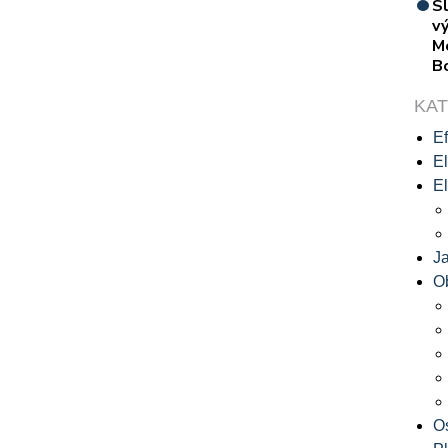
S
vý
M
B
KA
Ef
El
El
J
O
O