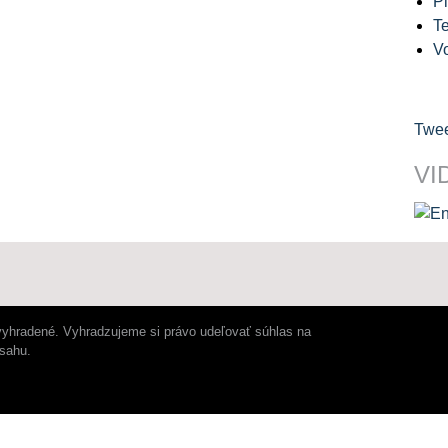
Pl
Te
V
Twee
VI
vyhradené. Vyhradzujeme si právo udeľovať súhlas na
bsahu.