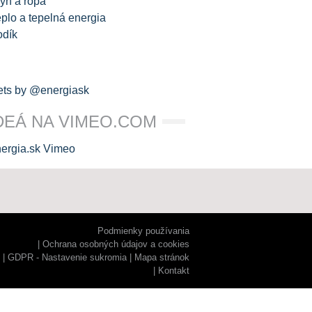
yn a ropa
plo a tepelná energia
odík
ts by @energiask
DEÁ NA VIMEO.COM
Podmienky používania
Ochrana osobných údajov a cookies
GDPR - Nastavenie sukromia
Mapa stránok
Kontakt