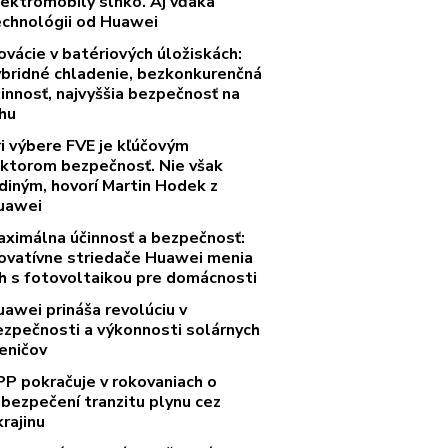
lektromobily slnko. Aj vďaka
echnológii od Huawei
ovácie v batériových úložiskách:
ybridné chladenie, bezkonkurenčná
innosť, najvyššia bezpečnosť na
rhu
ri výbere FVE je kľúčovým
aktorom bezpečnosť. Nie však
diným, hovorí Martin Hodek z
uawei
aximálna účinnosť a bezpečnosť:
novatívne striedače Huawei menia
rh s fotovoltaikou pre domácnosti
uawei prináša revolúciu v
ezpečnosti a výkonnosti solárnych
eničov
PP pokračuje v rokovaniach o
abezpečení tranzitu plynu cez
rajinu