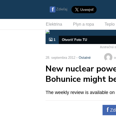
Zdieľaj
Elektrina
Plyn a ropa
Teplo
1
Otvoriť Foto TU
Ilustračná 
28. septembra 2012
Ostatné
o
New nuclear power
Bohunice might be
The weekly review is available on
Zdi