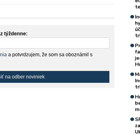
e
t
In
h
úč
az týždenne:
t
P
f
nia
a potvrdzujem, že som sa oboznámil s
je
H
M
siť na odber noviniek
I
t
H
b
m
S
z
Uk