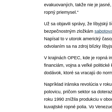
evakuovaných, takže nie je jasné,
ropný priemysel.“
Už sa objavili správy, že líbyjský
bezpečnostným zložkám
sabotova
Napísal to v utorok americký časop
odvolaním sa na zdroj blízky líbyjs
V krajinách OPEC, kde je ropná in
financiám, vojna a veľké politick
dodávok, ktoré sa vracajú do norm
Napríklad iránska revolúcia v rok
polovicu, pričom sektor sa doteraz
roku 1990 znížila produkciu v oboc
kuvajtské ropné polia. Vo Venezue