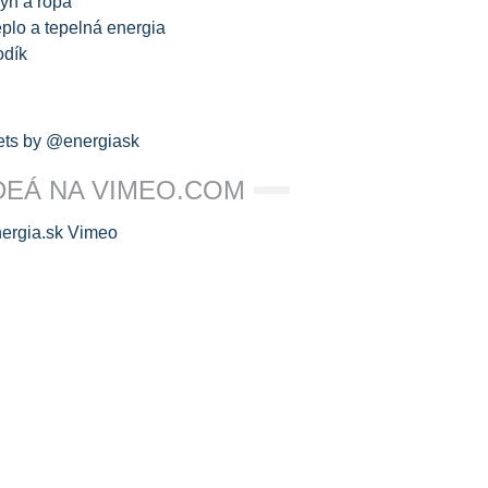
yn a ropa
plo a tepelná energia
odík
ts by @energiask
DEÁ NA VIMEO.COM