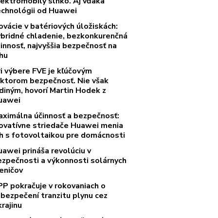
lektromobily slnko. Aj vďaka
echnológii od Huawei
ovácie v batériových úložiskách:
ybridné chladenie, bezkonkurenčná
innosť, najvyššia bezpečnosť na
rhu
ri výbere FVE je kľúčovým
aktorom bezpečnosť. Nie však
diným, hovorí Martin Hodek z
uawei
aximálna účinnosť a bezpečnosť:
novatívne striedače Huawei menia
rh s fotovoltaikou pre domácnosti
uawei prináša revolúciu v
ezpečnosti a výkonnosti solárnych
eničov
PP pokračuje v rokovaniach o
abezpečení tranzitu plynu cez
rajinu