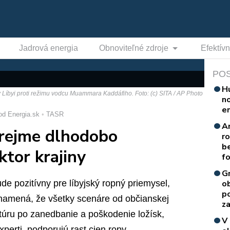
Jadrová energia
Obnoviteľné zdroje
Efektív
PO
H
v Líbyi proti režimu vodcu Muammara Kaddáfiho. Foto: (c) SITA / AP Photo
n
e
od Energia.sk
TASR
A
zrejme dlhodobo
r
b
ktor krajiny
f
G
e pozitívny pre líbyjský ropný priemysel,
o
p
namená, že všetky scenáre od občianskej
za
ktúru po zanedbanie a poškodenie ložísk,
V
xperti, podporujú rast cien ropy.