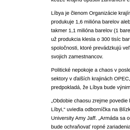
Líbya je členom Organizácie kraj
produkuje 1,6 milióna barelov ale
takmer 1,1 milióna barelov (1 bare
už produkcia klesla o 300 tisíc b
spoločnosti, ktoré prevádzkujú veľ
svojich zamestnancov.
Politické nepokoje a chaos v pos
sektory v ďalších krajinách OPEC,
predpokladá, že Líbya bude výni
„Obdobie chaosu zrejme povedie k
Líbyi,“ uviedla odborníčka na Blí
University Amy Jaff. „Armáda sa od
bude ochraňovať ropné zariadeni