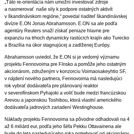
„Táto re-orientácia nám umožní investovať zdroje
a nasmerovať naše sily k podpore ostatných aktivít
v škandinávskom regióne,“ povedal riaditeľ škandinávskej
divízie E.ON Jonas Abrahamsson. E.ON sa ale podľa
agentúry Reuters snaží získať peniaze hlavne pre
expanziu na trhoch dynamicky rastúcich krajín ako Turecko
a Brazília na úkor stagnujúcej a zadlženej Európy.
Abrahamsson uviedol, že E.ON si je vedomý významu
projektu Fennovoima pre Fínsko a pomôže jeho ostatným
akcionárom, združeným v konzorciu Voimaosakeyhtio SF,
v nájdení nového partnera, Fennovoima má nasledujúci
rok vybrať dodávateľa pre plánovaný reaktor
v severofínskom Pyhajoki a voliť bude medzi francúzskou
Arevou a japonskou Toshibou, ktorá vlastní amerického
dodávateľa jadrových zariadení Westinghouse.
Náklady projektu Fennovoima sa pôvodne odhadovali na 4
až 6 miliárd eur, podľa jeho šéfa Pekku Ottavainena ale
bude do leta nasledujúceho roka potrebovať od akcionárov