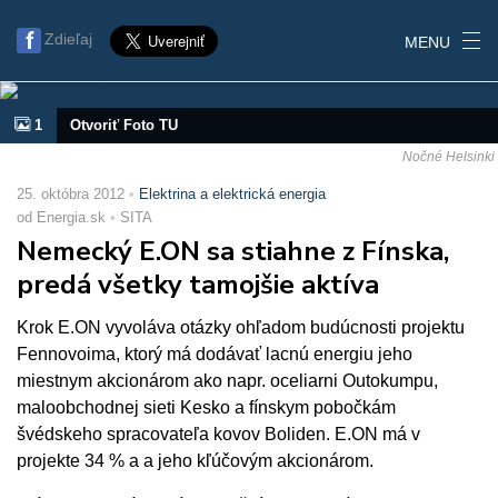
Zdieľaj
MENU
1
Otvoriť Foto TU
Nočné Helsinki
25. októbra 2012
Elektrina a elektrická energia
od Energia.sk
SITA
Nemecký E.ON sa stiahne z Fínska,
predá všetky tamojšie aktíva
Krok E.ON vyvoláva otázky ohľadom budúcnosti projektu
Fennovoima, ktorý má dodávať lacnú energiu jeho
miestnym akcionárom ako napr. oceliarni Outokumpu,
maloobchodnej sieti Kesko a fínskym pobočkám
švédskeho spracovateľa kovov Boliden. E.ON má v
projekte 34 % a a jeho kľúčovým akcionárom.