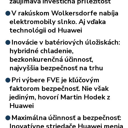
zaujímavá investičná príležitosť
V rakúskom Wolkersdorfe nabíja
elektromobily slnko. Aj vďaka
technológii od Huawei
Inovácie v batériových úložiskách:
hybridné chladenie,
bezkonkurenčná účinnosť,
najvyššia bezpečnosť na trhu
Pri výbere FVE je kľúčovým
faktorom bezpečnosť. Nie však
jediným, hovorí Martin Hodek z
Huawei
Maximálna účinnosť a bezpečnosť:
Inovatívne striedače Huawei menia