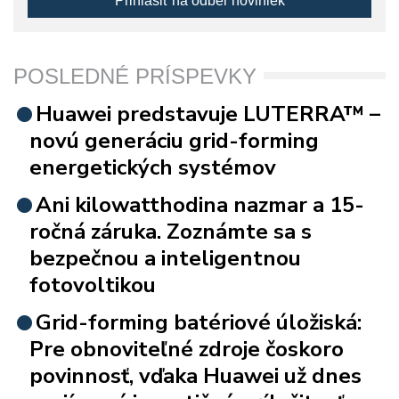
Prihlásiť na odber noviniek
POSLEDNÉ PRÍSPEVKY
Huawei predstavuje LUTERRA™ –
novú generáciu grid-forming
energetických systémov
Ani kilowatthodina nazmar a 15-
ročná záruka. Zoznámte sa s
bezpečnou a inteligentnou
fotovoltikou
Grid-forming batériové úložiská:
Pre obnoviteľné zdroje čoskoro
povinnosť, vďaka Huawei už dnes