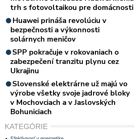
trh s fotovoltaikou pre domácnosti
Huawei prináša revolúciu v
bezpečnosti a výkonnosti
solárnych meničov
SPP pokračuje v rokovaniach o
zabezpečení tranzitu plynu cez
Ukrajinu
Slovenské elektrárne už majú vo
výrobe všetky svoje jadrové bloky
v Mochovciach a v Jaslovských
Bohuniciach
KATEGÓRIE
Efektívnosť v energetike