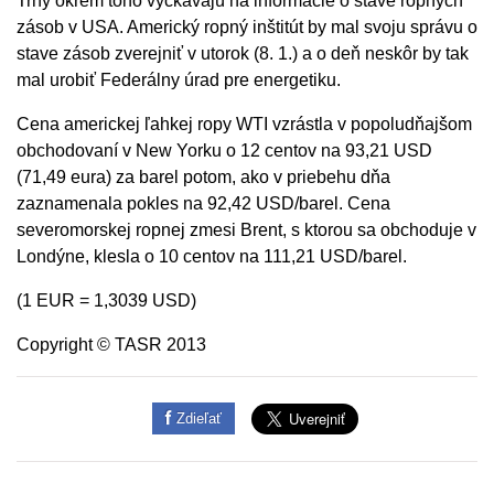
Trhy okrem toho vyčkávajú na informácie o stave ropných
zásob v USA. Americký ropný inštitút by mal svoju správu o
stave zásob zverejniť v utorok (8. 1.) a o deň neskôr by tak
mal urobiť Federálny úrad pre energetiku.
Cena americkej ľahkej ropy WTI vzrástla v popoludňajšom
obchodovaní v New Yorku o 12 centov na 93,21 USD
(71,49 eura) za barel potom, ako v priebehu dňa
zaznamenala pokles na 92,42 USD/barel. Cena
severomorskej ropnej zmesi Brent, s ktorou sa obchoduje v
Londýne, klesla o 10 centov na 111,21 USD/barel.
(1 EUR = 1,3039 USD)
Copyright © TASR 2013
Zdieľať