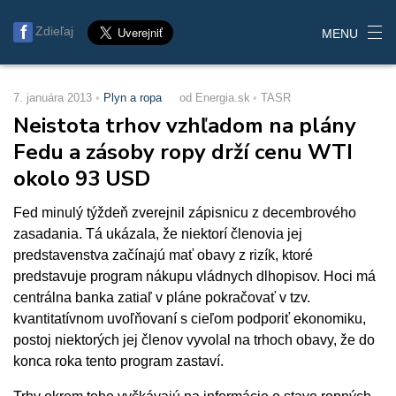
Zdieľaj
MENU
7. januára 2013
Plyn a ropa
od Energia.sk
TASR
Neistota trhov vzhľadom na plány
Fedu a zásoby ropy drží cenu WTI
okolo 93 USD
Fed minulý týždeň zverejnil zápisnicu z decembrového
zasadania. Tá ukázala, že niektorí členovia jej
predstavenstva začínajú mať obavy z rizík, ktoré
predstavuje program nákupu vládnych dlhopisov. Hoci má
centrálna banka zatiaľ v pláne pokračovať v tzv.
kvantitatívnom uvoľňovaní s cieľom podporiť ekonomiku,
postoj niektorých jej členov vyvolal na trhoch obavy, že do
konca roka tento program zastaví.