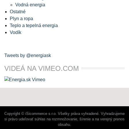
Vodná energia
Ostatné
Plyn a ropa
Teplo a tepelná energia
Vodík
Tweets by @energiask
VIDEÁ NA VIMEO.COM
Copyright © iSicommerce s.r.o. Všetky práva vyhradené. Vyhradzujeme
si právo udeľovať súhlas na rozmnožovanie, šírenie a na verejný prenos
obsahu.